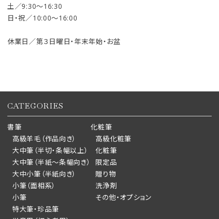
土／9:30〜16:30
日・祝／10:00〜16:00
休業日／第３日曜日・年末年始・お盆
CATEGORIES
書筆
化粧筆
高級羊毛（作品向き）
高級化粧筆
大中筆（半切・条幅以上）
化粧筆
大中筆（半紙～条幅向き）
限定品
大中小筆（半紙向き）
贈り物
小筆（面相系）
洗浄剤
小筆
その他・オプション
特大筆・珍品筆