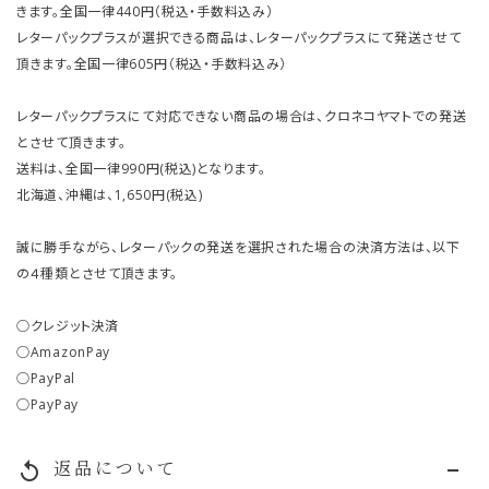
きます。全国一律440円（税込・手数料込み）
レターパックプラスが選択できる商品は、レターパックプラスにて発送させて
頂きます。全国一律605円（税込・手数料込み）
レターパックプラスにて対応できない商品の場合は、クロネコヤマトでの発送
とさせて頂きます。
送料は、全国一律990円(税込)となります。
北海道、沖縄は、1,650円(税込)
誠に勝手ながら、レターパックの発送を選択された場合の決済方法は、以下
の４種類とさせて頂きます。
○クレジット決済
○AmazonPay
○PayPal
○PayPay
返品について
replay