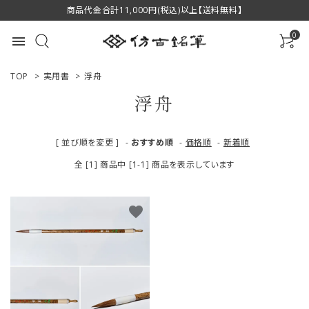
商品代金合計11,000円(税込)以上【送料無料】
0
menu
TOP
>
実用書
>
浮舟
浮舟
ACCOUNT MENU
[ 並び順を変更 ]
-
おすすめ順
-
価格順
-
新着順
ようこそ ゲスト 様
全 [1] 商品中 [1-1] 商品を表示しています
ログイン
新規会員登録
favorite
商品一覧
用途で選ぶ
私たちについて