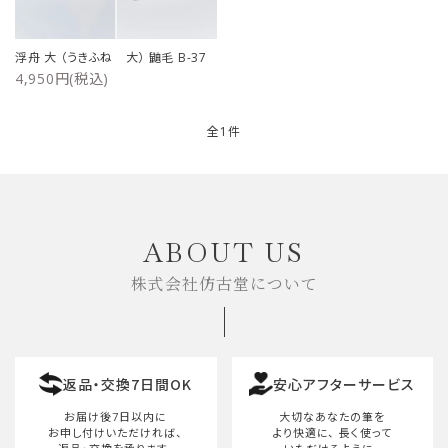
ご利用ガイド
浮舟 大 （うきふね 大） 鼬毛 B-37
4,950円(税込)
プライバシーポリシー
特定商取引法について
全1件
お問い合わせ
キーワード
ABOUT US
株式会社仿古堂について
カテゴリー
返品・交換7日間OK
安心アフターサービス
検索する
お届け後7日以内に
大切なあなたの筆を
お申し付けいただければ、
より快適に、
長く使って