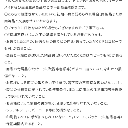
含めたお支払い金額の全額を返金致します。但し、使用済みのもの、オーダー
メイド及び受注生産商品などの一部商品を除きます。
○こちらで確認させていただいて、初期不良と認められた場合、同製品または
同等品と交換させていただきます。
○チェックに日数をいただく場合もございますのでご了承下さい。
○「初期不良」とは、以下の基準を満たしている必要があります。
・お送りしたときの、運送会社の送り状の控え（送っていただくときはコピーで
も可）があること。
・商品と一緒にお送りした納品書（送っていただくときはコピーでも可）がある
こと。
・商品の付属品（パッケージ、取説等書類等）がすべて揃っていて、なおかつ損
傷がないこと。
・お客様による商品の取り扱い不注意で、落下等の不適切な扱いがないこと。
・製品の仕様書に記されている使用条件、または使用上の注意事項等を逸脱
して使用されていないこと。
・お客様によって情報の書き換え、変更、改造等行われていないこと。
・シリアルシール、バーコード等に欠損がないこと。
・印刷物すべてに手が加えられていないこと。（シール、パッケージ、納品書等）
・保証期間内であること。