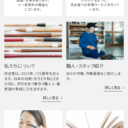
返品・交換を承ります。
いただけるように、
※一部除外の商品も
仿古堂では修理サービスを行って
ございます。
います。
私たちについて
職人・スタッフ紹介
仿古堂は、2024年、125周年を迎え
日々の作業、作業風景をご紹介しま
ます。 日本の伝統・文化【大和心】を
す。
大切に、次代を担う筆作り職人と、書
詳しく見る
家達の育成に力を注ぎます。
詳しく見る