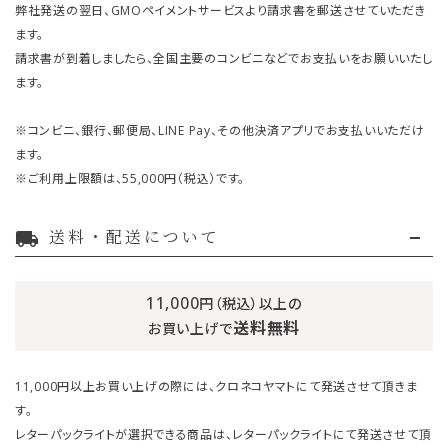
弊社発送の翌日、GMOペイメントサービスより請求書を郵送させていただき
ます。
請求書が到着しましたら、全国主要のコンビニなどでお支払いをお願いいたし
ます。
※コンビニ、銀行、郵便局、LINE Pay、その他決済アプリでお支払いいただけ
ます。
※ご利用上限額は、55,000円（税込）です。
送料・配送について
local_shipping
11,000
円（税込）以上の
送料無料
お買い上げで
11,000円以上お買い上げの際には、クロネコヤマトにて発送させて頂きま
す。
レターパックライトが選択できる商品は、レターパックライトにて発送させて頂