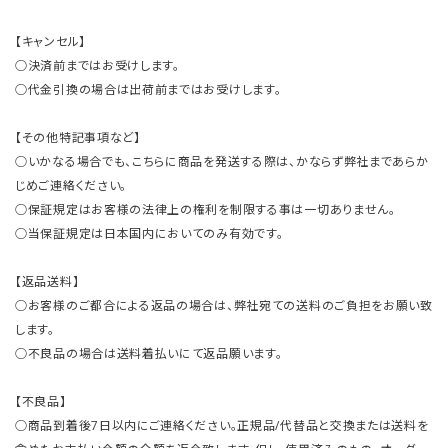
【キャンセル】
○決済前まではお受けします。
○代金引換の場合は出荷前まではお受けします。
【その他特記事項など】
○いかなる場合でも、こちらに商品を発送する際は、かならず弊社まであらか
じめご連絡ください。
○保証規定はお客様の法律上の権利を制限する事は一切ありません。
○当保証規定は日本国内においてのみ有効です。
【返品送料】
○お客様のご都合による返品の場合は、弊社宛ての送料のご負担をお願い致
します。
○不良品の場合は送料着払いにて返品願います。
【不良品】
○商品到着後7日以内にご連絡ください。正規品/代替品と交換または送料を