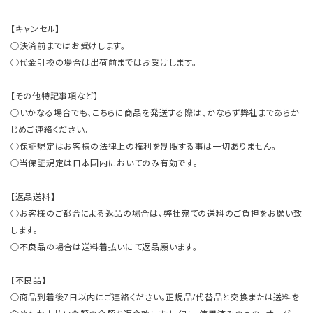
【キャンセル】
○決済前まではお受けします。
○代金引換の場合は出荷前まではお受けします。
【その他特記事項など】
○いかなる場合でも、こちらに商品を発送する際は、かならず弊社まであらか
じめご連絡ください。
○保証規定はお客様の法律上の権利を制限する事は一切ありません。
○当保証規定は日本国内においてのみ有効です。
【返品送料】
○お客様のご都合による返品の場合は、弊社宛ての送料のご負担をお願い致
します。
○不良品の場合は送料着払いにて返品願います。
【不良品】
○商品到着後7日以内にご連絡ください。正規品/代替品と交換または送料を