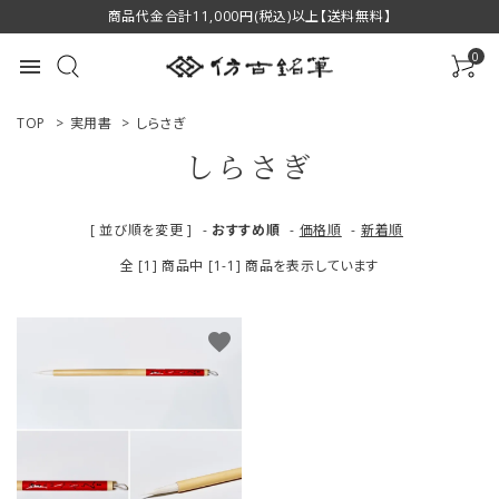
商品代金合計11,000円(税込)以上【送料無料】
0
menu
TOP
>
実用書
>
しらさぎ
しらさぎ
ACCOUNT MENU
[ 並び順を変更 ]
-
おすすめ順
-
価格順
-
新着順
ようこそ ゲスト 様
全 [1] 商品中 [1-1] 商品を表示しています
ログイン
新規会員登録
favorite
商品一覧
用途で選ぶ
私たちについて