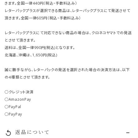
きます。全国一律440円（税込・手数料込み）
レターパックプラスが選択できる商品は、レターパックプラスにて発送させて
頂きます。全国一律605円（税込・手数料込み）
レターパックプラスにて対応できない商品の場合は、クロネコヤマトでの発送
とさせて頂きます。
送料は、全国一律990円(税込)となります。
北海道、沖縄は、1,650円(税込)
誠に勝手ながら、レターパックの発送を選択された場合の決済方法は、以下
の４種類とさせて頂きます。
○クレジット決済
○AmazonPay
○PayPal
○PayPay
返品について
replay