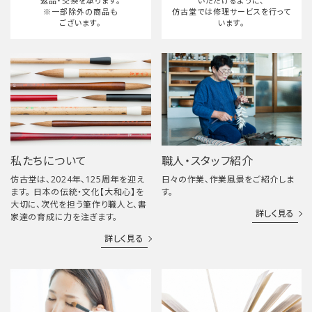
返品・交換を承ります。
いただけるように、
※一部除外の商品も
仿古堂では修理サービスを行って
ございます。
います。
私たちについて
職人・スタッフ紹介
仿古堂は、2024年、125周年を迎え
日々の作業、作業風景をご紹介しま
ます。 日本の伝統・文化【大和心】を
す。
大切に、次代を担う筆作り職人と、書
詳しく見る
家達の育成に力を注ぎます。
詳しく見る