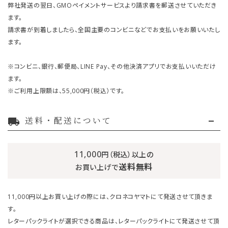
弊社発送の翌日、GMOペイメントサービスより請求書を郵送させていただき
ます。
請求書が到着しましたら、全国主要のコンビニなどでお支払いをお願いいたし
ます。
※コンビニ、銀行、郵便局、LINE Pay、その他決済アプリでお支払いいただけ
ます。
※ご利用上限額は、55,000円（税込）です。
送料・配送について
local_shipping
11,000
円（税込）以上の
送料無料
お買い上げで
11,000円以上お買い上げの際には、クロネコヤマトにて発送させて頂きま
す。
レターパックライトが選択できる商品は、レターパックライトにて発送させて頂