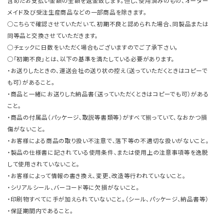
含めたお支払い金額の全額を返金致します。但し、使用済みのもの、オーダー
メイド及び受注生産商品などの一部商品を除きます。
○こちらで確認させていただいて、初期不良と認められた場合、同製品または
同等品と交換させていただきます。
○チェックに日数をいただく場合もございますのでご了承下さい。
○「初期不良」とは、以下の基準を満たしている必要があります。
・お送りしたときの、運送会社の送り状の控え（送っていただくときはコピーで
も可）があること。
・商品と一緒にお送りした納品書（送っていただくときはコピーでも可）がある
こと。
・商品の付属品（パッケージ、取説等書類等）がすべて揃っていて、なおかつ損
傷がないこと。
・お客様による商品の取り扱い不注意で、落下等の不適切な扱いがないこと。
・製品の仕様書に記されている使用条件、または使用上の注意事項等を逸脱
して使用されていないこと。
・お客様によって情報の書き換え、変更、改造等行われていないこと。
・シリアルシール、バーコード等に欠損がないこと。
・印刷物すべてに手が加えられていないこと。（シール、パッケージ、納品書等）
・保証期間内であること。