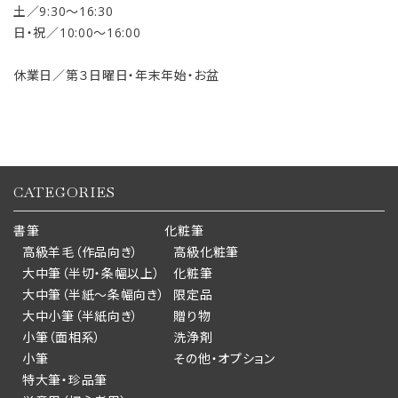
土／9:30〜16:30
日・祝／10:00〜16:00
休業日／第３日曜日・年末年始・お盆
CATEGORIES
書筆
化粧筆
高級羊毛（作品向き）
高級化粧筆
大中筆（半切・条幅以上）
化粧筆
大中筆（半紙～条幅向き）
限定品
大中小筆（半紙向き）
贈り物
小筆（面相系）
洗浄剤
小筆
その他・オプション
特大筆・珍品筆