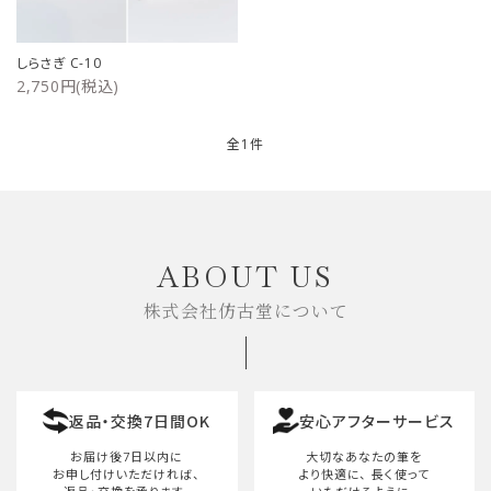
ご利用ガイド
しらさぎ C-10
2,750円(税込)
プライバシーポリシー
特定商取引法について
全1件
お問い合わせ
キーワード
ABOUT US
株式会社仿古堂について
カテゴリー
返品・交換7日間OK
安心アフターサービス
検索する
お届け後7日以内に
大切なあなたの筆を
お申し付けいただければ、
より快適に、
長く使って