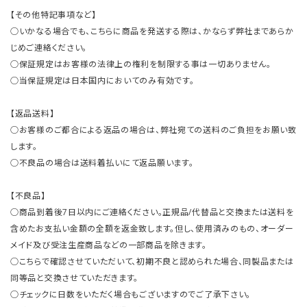
【その他特記事項など】
○いかなる場合でも、こちらに商品を発送する際は、かならず弊社まであらか
じめご連絡ください。
○保証規定はお客様の法律上の権利を制限する事は一切ありません。
○当保証規定は日本国内においてのみ有効です。
【返品送料】
○お客様のご都合による返品の場合は、弊社宛ての送料のご負担をお願い致
します。
○不良品の場合は送料着払いにて返品願います。
【不良品】
○商品到着後7日以内にご連絡ください。正規品/代替品と交換または送料を
含めたお支払い金額の全額を返金致します。但し、使用済みのもの、オーダー
メイド及び受注生産商品などの一部商品を除きます。
○こちらで確認させていただいて、初期不良と認められた場合、同製品または
同等品と交換させていただきます。
○チェックに日数をいただく場合もございますのでご了承下さい。