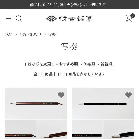
商品代金合計11,000円(税込)以上【送料無料】
0
menu
TOP
>
写経・御朱印
>
写奏
写奏
ACCOUNT MENU
[ 並び順を変更 ]
-
おすすめ順
-
価格順
-
新着順
ようこそ ゲスト 様
全 [3] 商品中 [1-3] 商品を表示しています
ログイン
新規会員登録
favorite
favorite
商品一覧
用途で選ぶ
私たちについて