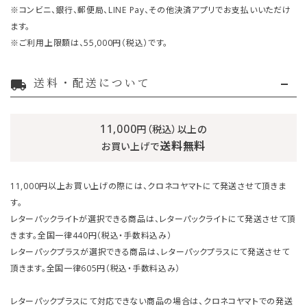
※コンビニ、銀行、郵便局、LINE Pay、その他決済アプリでお支払いいただけ
ます。
※ご利用上限額は、55,000円（税込）です。
送料・配送について
local_shipping
11,000
円（税込）以上の
送料無料
お買い上げで
11,000円以上お買い上げの際には、クロネコヤマトにて発送させて頂きま
す。
レターパックライトが選択できる商品は、レターパックライトにて発送させて頂
きます。全国一律440円（税込・手数料込み）
レターパックプラスが選択できる商品は、レターパックプラスにて発送させて
頂きます。全国一律605円（税込・手数料込み）
レターパックプラスにて対応できない商品の場合は、クロネコヤマトでの発送