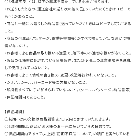
○「初期不良」とは、以下の基準を満たしている必要があります。
・お送りしたときの、運送会社の送り状の控え（送っていただくときはコピーで
も可）があること。
・商品と一緒にお送りした納品書（送っていただくときはコピーでも可）がある
こと。
・商品の付属品（パッケージ、取説等書類等）がすべて揃っていて、なおかつ損
傷がないこと。
・お客様による商品の取り扱い不注意で、落下等の不適切な扱いがないこと。
・製品の仕様書に記されている使用条件、または使用上の注意事項等を逸脱
して使用されていないこと。
・お客様によって情報の書き換え、変更、改造等行われていないこと。
・シリアルシール、バーコード等に欠損がないこと。
・印刷物すべてに手が加えられていないこと。（シール、パッケージ、納品書等）
・保証期間内であること。
【保証期間】
○初期不良の交換は商品到着後7日以内とさせていただきます。
○保証期間は、商品がお客様のお手元に届いてからの日数です。
○保証期間内であっても、上記「初期不良品について」の項目を満たしている