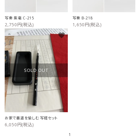
ご利用ガイド
写奏 紫毫 C-215
写奏 B-218
2,750円(税込)
1,650円(税込)
プライバシーポリシー
favorite
特定商取引法について
お問い合わせ
SOLD OUT
お家で書道を愉しむ 写経セット
6,050円(税込)
1