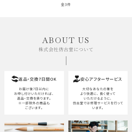
全3件
キーワード
ABOUT US
株式会社仿古堂について
カテゴリー
返品・交換7日間OK
安心アフターサービス
検索する
お届け後7日以内に
大切なあなたの筆を
お申し付けいただければ、
より快適に、
長く使って
返品・交換を承ります。
いただけるように、
※一部除外の商品も
仿古堂では修理サービスを行って
ございます。
います。