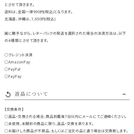
とさせて頂きます。
送料は、全国一律990円(税込)となります。
北海道、沖縄は、1,650円(税込)
誠に勝手ながら、レターパックの発送を選択された場合の決済方法は、以下
の４種類とさせて頂きます。
○クレジット決済
○AmazonPay
○PayPal
○PayPay
返品について
replay
【交換条件】
○返品・交換される場合、商品到着後7日以内にメールにてご連絡ください。
○未使用、未開封の商品に限り、返品・交換を承ります。
○お届けした商品が不良品、もしくはご注文の品と違う場合は交換致します。