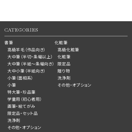
CATEGORIES
書筆
化粧筆
高級羊毛（作品向き）
高級化粧筆
大中筆（半切・条幅以上）
化粧筆
大中筆（半紙～条幅向き）
限定品
大中小筆（半紙向き）
贈り物
小筆（面相系）
洗浄剤
小筆
その他・オプション
特大筆・珍品筆
学童用（初心者用）
画筆・絵てがみ
限定品・セット品
洗浄剤
その他・オプション