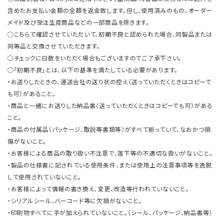
含めたお支払い金額の全額を返金致します。但し、使用済みのもの、オーダー
メイド及び受注生産商品などの一部商品を除きます。
○こちらで確認させていただいて、初期不良と認められた場合、同製品または
同等品と交換させていただきます。
○チェックに日数をいただく場合もございますのでご了承下さい。
○「初期不良」とは、以下の基準を満たしている必要があります。
・お送りしたときの、運送会社の送り状の控え（送っていただくときはコピーで
も可）があること。
・商品と一緒にお送りした納品書（送っていただくときはコピーでも可）がある
こと。
・商品の付属品（パッケージ、取説等書類等）がすべて揃っていて、なおかつ損
傷がないこと。
・お客様による商品の取り扱い不注意で、落下等の不適切な扱いがないこと。
・製品の仕様書に記されている使用条件、または使用上の注意事項等を逸脱
して使用されていないこと。
・お客様によって情報の書き換え、変更、改造等行われていないこと。
・シリアルシール、バーコード等に欠損がないこと。
・印刷物すべてに手が加えられていないこと。（シール、パッケージ、納品書等）