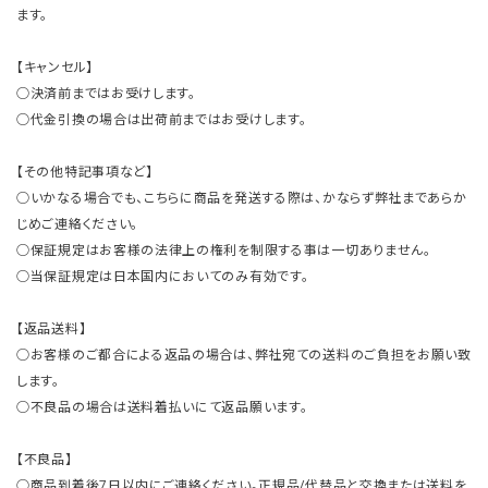
ます。
【キャンセル】
○決済前まではお受けします。
○代金引換の場合は出荷前まではお受けします。
【その他特記事項など】
○いかなる場合でも、こちらに商品を発送する際は、かならず弊社まであらか
じめご連絡ください。
○保証規定はお客様の法律上の権利を制限する事は一切ありません。
○当保証規定は日本国内においてのみ有効です。
【返品送料】
○お客様のご都合による返品の場合は、弊社宛ての送料のご負担をお願い致
します。
○不良品の場合は送料着払いにて返品願います。
【不良品】
○商品到着後7日以内にご連絡ください。正規品/代替品と交換または送料を