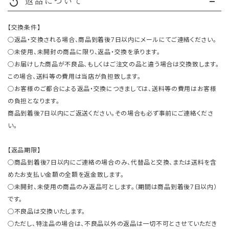
返品について
replay
【交換条件】
○返品・交換される場合、商品到着後7日以内にメールにてご連絡ください。
○未使用、未開封の商品に限り、返品・交換を承ります。
○お届けした商品が不良品、もしくはご注文の品と違う場合は交換致します。
この場合、送料等の費用は当店が負担致します。
○お客様のご都合による返品・交換につきましては、送料等の費用はお客様
の負担となります。
商品到着後7日以内にご返送ください。その場合も必ず事前にご連絡くださ
い。
【返品期限】
○商品到着後7日以内にご連絡の場合のみ、代替品と交換、または送料を含
めたお支払い金額の全額を返金致します。
○未開封、未使用の商品のみ返品可とします。（期間は商品到着後7日以内）
です。
○不良品は交換いたします。
○ただし、特注品の場合は、不良品以外の返品は一切不可とさせていただき