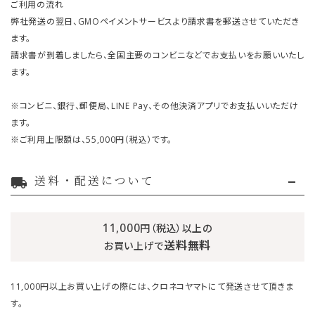
ご利用の流れ
弊社発送の翌日、GMOペイメントサービスより請求書を郵送させていただき
ます。
請求書が到着しましたら、全国主要のコンビニなどでお支払いをお願いいたし
ます。
※コンビニ、銀行、郵便局、LINE Pay、その他決済アプリでお支払いいただけ
ます。
※ご利用上限額は、55,000円（税込）です。
送料・配送について
local_shipping
11,000
円（税込）以上の
送料無料
お買い上げで
11,000円以上お買い上げの際には、クロネコヤマトにて発送させて頂きま
す。