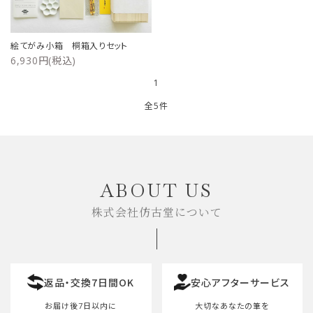
絵てがみ小箱 桐箱入りセット
6,930円(税込)
1
全5件
キーワード
ABOUT US
株式会社仿古堂について
カテゴリー
返品・交換7日間OK
安心アフターサービス
検索する
お届け後7日以内に
大切なあなたの筆を