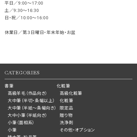
平日／9:00〜17:00
土／9:30〜16:30
日・祝／10:00〜16:00
休業日／第３日曜日・年末年始・お盆
CATEGORIES
書筆
化粧筆
高級羊毛（作品向き）
高級化粧筆
大中筆（半切・条幅以上）
化粧筆
大中筆（半紙～条幅向き）
限定品
大中小筆（半紙向き）
贈り物
小筆（面相系）
洗浄剤
小筆
その他・オプション