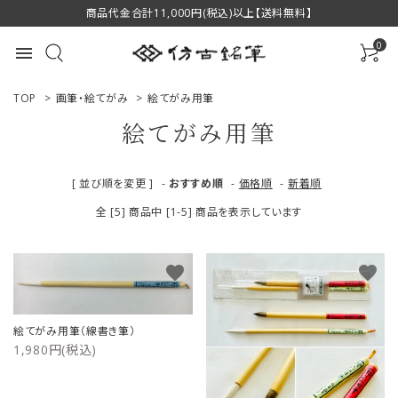
商品代金合計11,000円(税込)以上【送料無料】
0
menu
TOP
>
画筆・絵てがみ
>
絵てがみ用筆
絵てがみ用筆
ACCOUNT MENU
[ 並び順を変更 ]
-
おすすめ順
-
価格順
-
新着順
ようこそ ゲスト 様
全 [5] 商品中 [1-5] 商品を表示しています
ログイン
新規会員登録
favorite
favorite
商品一覧
絵てがみ用筆（線書き筆）
用途で選ぶ
1,980円(税込)
私たちについて