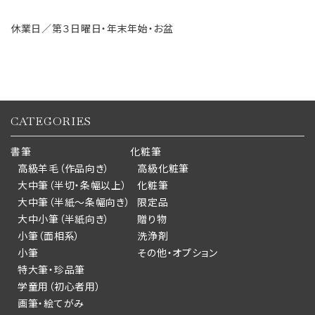
休業日／第３日曜日・年末年始・お盆
CATEGORIES
書筆
化粧筆
高級羊毛（作品向き）
高級化粧筆
大中筆（半切・条幅以上）
化粧筆
大中筆（半紙～条幅向き）
限定品
大中小筆（半紙向き）
贈り物
小筆（面相系）
洗浄剤
小筆
その他・オプション
特大筆・珍品筆
学童用（初心者用）
画筆・絵てがみ