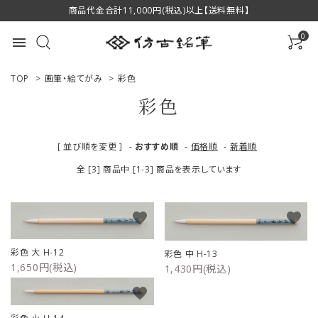
商品代金合計11,000円(税込)以上【送料無料】
0
menu
TOP
>
画筆・絵てがみ
>
彩色
彩色
ACCOUNT MENU
[ 並び順を変更 ]
-
おすすめ順
-
価格順
-
新着順
ようこそ ゲスト 様
全 [3] 商品中 [1-3] 商品を表示しています
ログイン
新規会員登録
favorite
favorite
商品一覧
彩色 大 H-12
彩色 中 H-13
用途で選ぶ
1,650円(税込)
1,430円(税込)
favorite
私たちについて