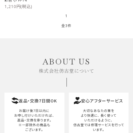
彩色 小 H-14
1,210円(税込)
ご利用ガイド
1
プライバシーポリシー
全3件
特定商取引法について
キーワード
お問い合わせ
ABOUT US
株式会社仿古堂について
カテゴリー
返品・交換7日間OK
安心アフターサービス
検索する
お届け後7日以内に
大切なあなたの筆を
お申し付けいただければ、
より快適に、
長く使って
返品・交換を承ります。
いただけるように、
※一部除外の商品も
仿古堂では修理サービスを行って
ございます。
います。