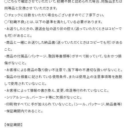
○こちらで確認させていただいて、初期不良と認められた場合、同製品または
同等品と交換させていただきます。
○チェックに日数をいただく場合もございますのでご了承下さい。
○「初期不良」とは、以下の基準を満たしている必要があります。
・お送りしたときの、運送会社の送り状の控え（送っていただくときはコピーで
も可）があること。
・商品と一緒にお送りした納品書（送っていただくときはコピーでも可）がある
こと。
・商品の付属品（パッケージ、取説等書類等）がすべて揃っていて、なおかつ損
傷がないこと。
・お客様による商品の取り扱い不注意で、落下等の不適切な扱いがないこと。
・製品の仕様書に記されている使用条件、または使用上の注意事項等を逸脱
して使用されていないこと。
・お客様によって情報の書き換え、変更、改造等行われていないこと。
・シリアルシール、バーコード等に欠損がないこと。
・印刷物すべてに手が加えられていないこと。（シール、パッケージ、納品書等）
・保証期間内であること。
【保証期間】