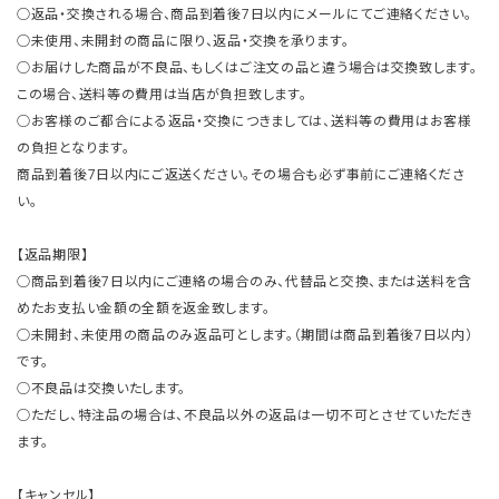
○返品・交換される場合、商品到着後7日以内にメールにてご連絡ください。
○未使用、未開封の商品に限り、返品・交換を承ります。
○お届けした商品が不良品、もしくはご注文の品と違う場合は交換致します。
この場合、送料等の費用は当店が負担致します。
○お客様のご都合による返品・交換につきましては、送料等の費用はお客様
の負担となります。
商品到着後7日以内にご返送ください。その場合も必ず事前にご連絡くださ
い。
【返品期限】
○商品到着後7日以内にご連絡の場合のみ、代替品と交換、または送料を含
めたお支払い金額の全額を返金致します。
○未開封、未使用の商品のみ返品可とします。（期間は商品到着後7日以内）
です。
○不良品は交換いたします。
○ただし、特注品の場合は、不良品以外の返品は一切不可とさせていただき
ます。
【キャンセル】