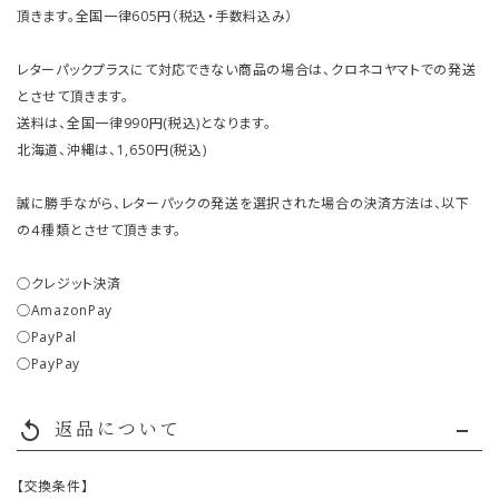
頂きます。全国一律605円（税込・手数料込み）
レターパックプラスにて対応できない商品の場合は、クロネコヤマトでの発送
とさせて頂きます。
送料は、全国一律990円(税込)となります。
北海道、沖縄は、1,650円(税込)
誠に勝手ながら、レターパックの発送を選択された場合の決済方法は、以下
の４種類とさせて頂きます。
○クレジット決済
○AmazonPay
○PayPal
○PayPay
返品について
replay
【交換条件】