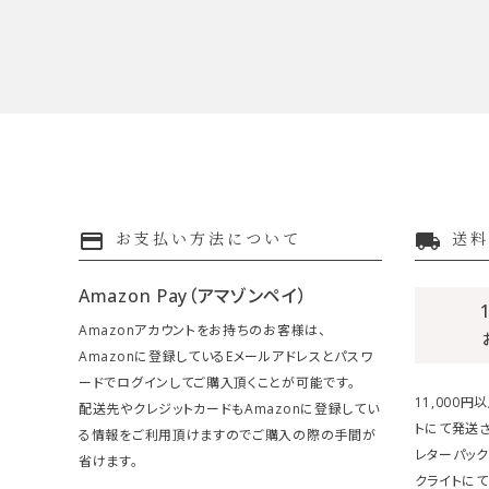
payment
local_shipping
お支払い方法について
送料
Amazon Pay（アマゾンペイ）
Amazonアカウントをお持ちのお客様は、
Amazonに登録しているEメールアドレスとパスワ
ードでログインしてご購入頂くことが可能です。
11,000
配送先やクレジットカードもAmazonに登録してい
トにて発送さ
る情報をご利用頂けますのでご購入の際の手間が
レターパック
省けます。
クライトにて