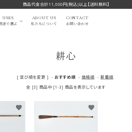
商品代金合計11,000円(税込)以上【送料無料】
USES
ABOUT US
CONTACT
用途で選ぶ
私たちについて
お問い合わせ
耕心
大中筆（半切・条幅以
かな
漢字
（作品向き）
上）
写経・御朱印
画筆・絵てがみ
系）
小筆
[ 並び順を変更 ]
-
おすすめ順
-
価格順
-
新着順
全 [3] 商品中 [1-3] 商品を表示しています
贈り物（限定セット）
洗浄剤・その他
てがみ
限定品・セット品
favorite
favorite
フェイスブラシ
チークブラシ
筆
化粧筆