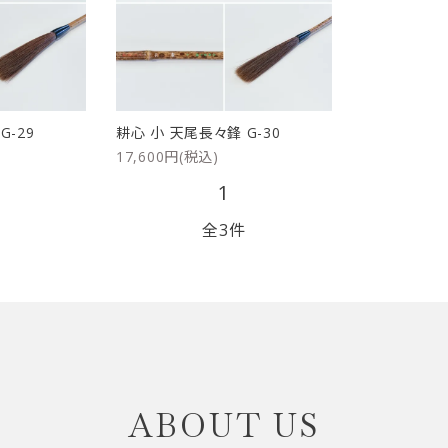
リップブラシ
贈り物（限定セット）
オプション・その他
洗顔ブラシ
G-29
耕心 小 天尾長々鋒 G-30
17,600円(税込)
1
全3件
close
ABOUT US