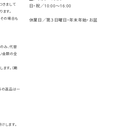
つきまして
日・祝／10:00〜16:00
ります。
。その場合も
休業日／第３日曜日・年末年始・お盆
のみ、代替
い金額の全
します。（期
外の返品は一
けします。