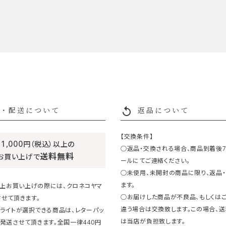
replay
・配送について
返品について
【交換条件】
11,000
円（税込）以上の
○返品・交換される場合、商品到着後
送料無料
お買い上げで
ールにてご連絡ください。
○未使用、未開封の商品に限り、返品
ます。
円以上お買い上げの際には、クロネコヤマ
○お届けした商品が不良品、もしくは
せて頂きます。
違う場合は交換致します。この場合、
ライトが選択できる商品は、レターパッ
は当店が負担致します。
発送させて頂きます。全国一律440円