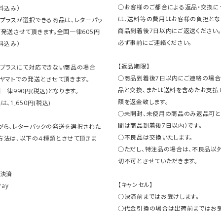
○お客様のご都合による返品・交換に
料込み）
は、送料等の費用はお客様の負担とな
クプラスが選択できる商品は、レターパッ
商品到着後7日以内にご返送ください
発送させて頂きます。全国一律605円
必ず事前にご連絡ください。
料込み）
【返品期限】
クプラスにて対応できない商品の場合
○商品到着後7日以内にご連絡の場合
ヤマトでの発送とさせて頂きます。
品と交換、または送料を含めたお支払
一律990円(税込)となります。
額を返金致します。
、1,650円(税込)
○未開封、未使用の商品のみ返品可と
間は商品到着後7日以内）です。
がら、レターパックの発送を選択された
○不良品は交換いたします。
方法は、以下の４種類とさせて頂きま
○ただし、特注品の場合は、不良品以
切不可とさせていただきます。
ト決済
【キャンセル】
Pay
○決済前まではお受けします。
○代金引換の場合は出荷前まではお受