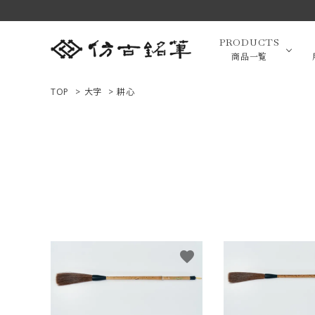
PRODUCTS
商品一覧
TOP
>
大字
>
耕心
高級羊毛
ACCOUNT MENU
ようこそ ゲスト 様
小筆（面相
ログイン
新規会員登録
画筆・絵
商品一覧
favorite
用途で選ぶ
高級化粧
私たちについて