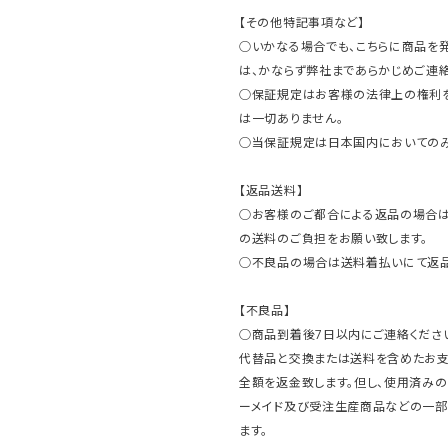
【その他特記事項など】
○いかなる場合でも、こちらに商品を
は、かならず弊社まであらかじめご連絡
○保証規定はお客様の法律上の権利
は一切ありません。
○当保証規定は日本国内においてのみ
【返品送料】
○お客様のご都合による返品の場合は
の送料のご負担をお願い致します。
○不良品の場合は送料着払いにて返品
【不良品】
○商品到着後7日以内にご連絡ください
代替品と交換または送料を含めたお
全額を返金致します。但し、使用済みの
ーメイド及び受注生産商品などの一部
ます。