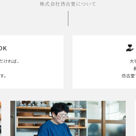
株式会社仿古堂について
OK
だければ、
大
す。
仿古堂