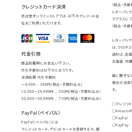
（税込・手数
クレジットカード決済
レターパッ
仿古堂オンラインストアでは、以下のクレジット会
クプラスにて
社をご利用いただけます。
（税込・手数
レターパッ
は、クロネコ
代金引換
送料は、全国
北海道、沖縄は
商品到着時にお支払い下さい。
代引手数料は以下のとおりです。
誠に勝手な
決済総額 代引手数料
場合の決済
～9,999 … 385円（税込・手数料込み）
す。
10,000～29,999円 … 550円（税込・手数料込み）
30,000～99,999円 … 770円（税込・手数料込み）
○クレジッ
○Amazon
PayPal（ペイパル）
○PayPal
PayPal（ペイパル）とは
○PayPay
クレジットカード、デビットカードを登録するか、銀