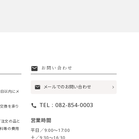
mail
お問い合わせ
メールでのお問い合わせ
mail
7日以内にメ
TEL : 082-854-0003
call
・交換を承り
営業時間
ご注文の品と
送料等の費用
平日／9:00〜17:00
土／9:30〜16:30