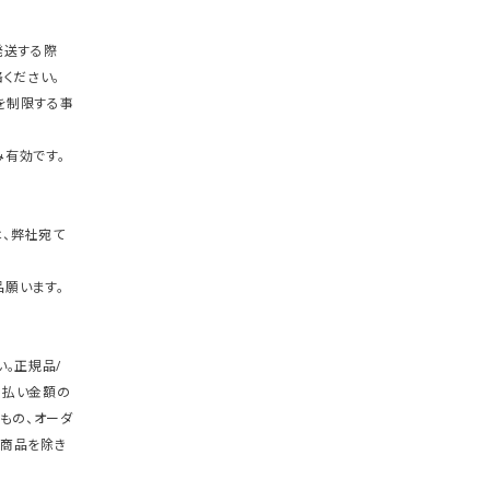
発送する際
ください。
を制限する事
有効です。
、弊社宛て
願います。
。正規品/
支払い金額の
もの、オーダ
商品を除き