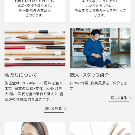
お申し付けいただければ、
より快適に、
長く使って
返品・交換を承ります。
いただけるように、
※一部除外の商品も
仿古堂では修理サービスを行って
ございます。
います。
私たちについて
職人・スタッフ紹介
仿古堂は、2024年、125周年を迎え
日々の作業、作業風景をご紹介しま
ます。 日本の伝統・文化【大和心】を
す。
大切に、次代を担う筆作り職人と、書
詳しく見る
家達の育成に力を注ぎます。
詳しく見る