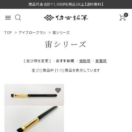
商品代金合計11,000円(税込)以上【送料無料】
0
menu
TOP
>
アイブローブラシ
>
宙シリーズ
宙シリーズ
ACCOUNT MENU
[ 並び順を変更 ]
-
おすすめ順
-
価格順
-
新着順
ようこそ ゲスト 様
全 [1] 商品中 [1-1] 商品を表示しています
ログイン
新規会員登録
favorite
商品一覧
用途で選ぶ
私たちについて