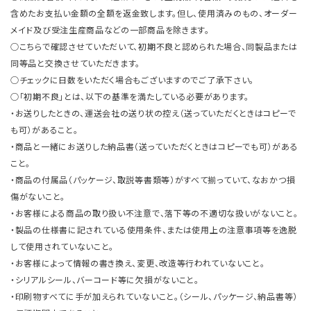
含めたお支払い金額の全額を返金致します。但し、使用済みのもの、オーダー
メイド及び受注生産商品などの一部商品を除きます。
○こちらで確認させていただいて、初期不良と認められた場合、同製品または
同等品と交換させていただきます。
○チェックに日数をいただく場合もございますのでご了承下さい。
○「初期不良」とは、以下の基準を満たしている必要があります。
・お送りしたときの、運送会社の送り状の控え（送っていただくときはコピーで
も可）があること。
・商品と一緒にお送りした納品書（送っていただくときはコピーでも可）がある
こと。
・商品の付属品（パッケージ、取説等書類等）がすべて揃っていて、なおかつ損
傷がないこと。
・お客様による商品の取り扱い不注意で、落下等の不適切な扱いがないこと。
・製品の仕様書に記されている使用条件、または使用上の注意事項等を逸脱
して使用されていないこと。
・お客様によって情報の書き換え、変更、改造等行われていないこと。
・シリアルシール、バーコード等に欠損がないこと。
・印刷物すべてに手が加えられていないこと。（シール、パッケージ、納品書等）