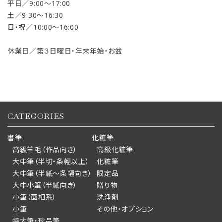
平日／9:00〜17:00
土／9:30〜16:30
日・祝／10:00〜16:00
休業日／第３日曜日・年末年始・お盆
CATEGORIES
書筆
化粧筆
高級羊毛（作品向き）
高級化粧筆
大中筆（半切・条幅以上）
化粧筆
大中筆（半紙～条幅向き）
限定品
大中小筆（半紙向き）
贈り物
小筆（面相系）
洗浄剤
小筆
その他・オプション
特大筆・珍品筆