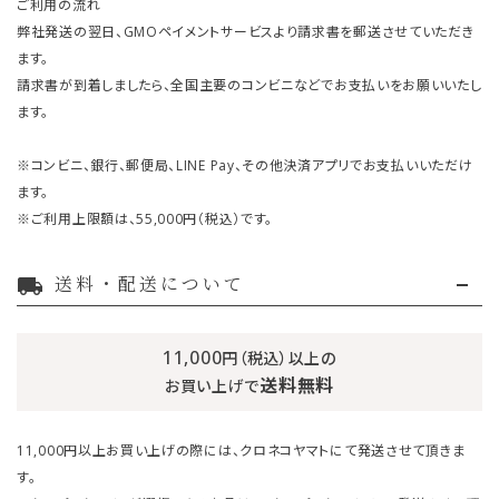
ご利用の流れ
弊社発送の翌日、GMOペイメントサービスより請求書を郵送させていただき
ます。
請求書が到着しましたら、全国主要のコンビニなどでお支払いをお願いいたし
ます。
※コンビニ、銀行、郵便局、LINE Pay、その他決済アプリでお支払いいただけ
ます。
※ご利用上限額は、55,000円（税込）です。
送料・配送について
local_shipping
11,000
円（税込）以上の
送料無料
お買い上げで
11,000円以上お買い上げの際には、クロネコヤマトにて発送させて頂きま
す。