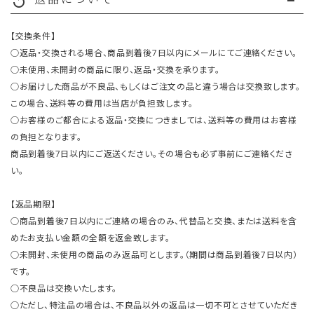
replay
【交換条件】
○返品・交換される場合、商品到着後7日以内にメールにてご連絡ください。
○未使用、未開封の商品に限り、返品・交換を承ります。
○お届けした商品が不良品、もしくはご注文の品と違う場合は交換致します。
この場合、送料等の費用は当店が負担致します。
○お客様のご都合による返品・交換につきましては、送料等の費用はお客様
の負担となります。
商品到着後7日以内にご返送ください。その場合も必ず事前にご連絡くださ
い。
【返品期限】
○商品到着後7日以内にご連絡の場合のみ、代替品と交換、または送料を含
めたお支払い金額の全額を返金致します。
○未開封、未使用の商品のみ返品可とします。（期間は商品到着後7日以内）
です。
○不良品は交換いたします。
○ただし、特注品の場合は、不良品以外の返品は一切不可とさせていただき