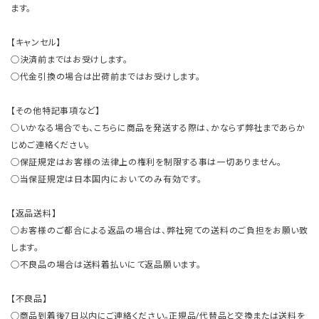
ます。
【キャンセル】
○決済前まではお受けします。
○代金引換の場合は出荷前まではお受けします。
【その他特記事項など】
○いかなる場合でも、こちらに商品を発送する際は、かならず弊社まであらか
じめご連絡ください。
○保証規定はお客様の法律上の権利を制限する事は一切ありません。
○当保証規定は日本国内においてのみ有効です。
【返品送料】
○お客様のご都合による返品の場合は、弊社宛ての送料のご負担をお願い致
します。
○不良品の場合は送料着払いにて返品願います。
【不良品】
○商品到着後7日以内にご連絡ください。正規品/代替品と交換または送料を