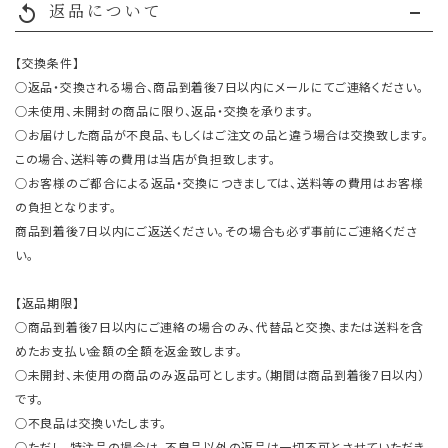
返品について
replay
【交換条件】
○返品・交換される場合、商品到着後7日以内にメールにてご連絡ください。
○未使用、未開封の商品に限り、返品・交換を承ります。
○お届けした商品が不良品、もしくはご注文の品と違う場合は交換致します。
この場合、送料等の費用は当店が負担致します。
○お客様のご都合による返品・交換につきましては、送料等の費用はお客様
の負担となります。
商品到着後7日以内にご返送ください。その場合も必ず事前にご連絡くださ
い。
【返品期限】
○商品到着後7日以内にご連絡の場合のみ、代替品と交換、または送料を含
めたお支払い金額の全額を返金致します。
○未開封、未使用の商品のみ返品可とします。（期間は商品到着後7日以内）
です。
○不良品は交換いたします。
○ただし、特注品の場合は、不良品以外の返品は一切不可とさせていただき