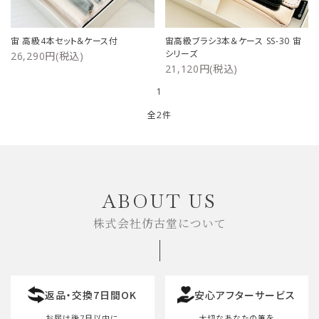
ご利用ガイド
宙 高級4本セット&ケース付
宙高級ブラシ3本＆ケース SS-30 宙
シリーズ
26,290円(税込)
プライバシーポリシー
21,120円(税込)
1
特定商取引法について
全2件
お問い合わせ
キーワード
ABOUT US
株式会社仿古堂について
カテゴリー
返品・交換7日間OK
安心アフターサービス
検索する
お届け後7日以内に
大切なあなたの筆を