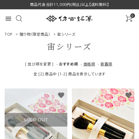
商品代金合計11,000円(税込)以上【送料無料】
0
menu
TOP
>
贈り物（限定商品）
>
宙シリーズ
宙シリーズ
ACCOUNT MENU
[ 並び順を変更 ]
-
おすすめ順
-
価格順
-
新着順
ようこそ ゲスト 様
全 [2] 商品中 [1-2] 商品を表示しています
ログイン
新規会員登録
favorite
favorite
商品一覧
用途で選ぶ
SOLD OUT
私たちについて