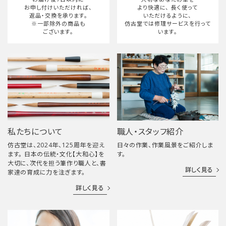
お申し付けいただければ、
より快適に、
長く使って
返品・交換を承ります。
いただけるように、
※一部除外の商品も
仿古堂では修理サービスを行って
ございます。
います。
私たちについて
職人・スタッフ紹介
仿古堂は、2024年、125周年を迎え
日々の作業、作業風景をご紹介しま
ます。 日本の伝統・文化【大和心】を
す。
大切に、次代を担う筆作り職人と、書
詳しく見る
家達の育成に力を注ぎます。
詳しく見る