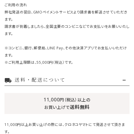
ご利用の流れ
弊社発送の翌日、GMOペイメントサービスより請求書を郵送させていただき
ます。
請求書が到着しましたら、全国主要のコンビニなどでお支払いをお願いいたし
ます。
※コンビニ、銀行、郵便局、LINE Pay、その他決済アプリでお支払いいただけ
ます。
※ご利用上限額は、55,000円（税込）です。
送料・配送について
local_shipping
11,000
円（税込）以上の
送料無料
お買い上げで
11,000円以上お買い上げの際には、クロネコヤマトにて発送させて頂きま
す。