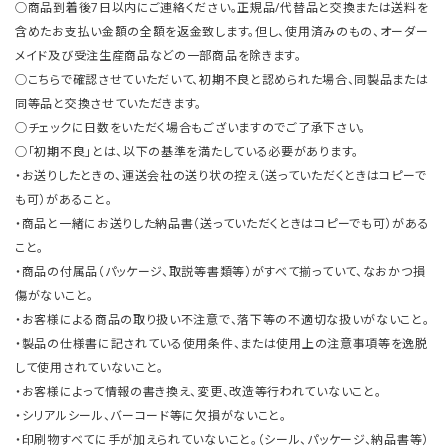
○商品到着後7日以内にご連絡ください。正規品/代替品と交換または送料を
含めたお支払い金額の全額を返金致します。但し、使用済みのもの、オーダー
メイド及び受注生産商品などの一部商品を除きます。
○こちらで確認させていただいて、初期不良と認められた場合、同製品または
同等品と交換させていただきます。
○チェックに日数をいただく場合もございますのでご了承下さい。
○「初期不良」とは、以下の基準を満たしている必要があります。
・お送りしたときの、運送会社の送り状の控え（送っていただくときはコピーで
も可）があること。
・商品と一緒にお送りした納品書（送っていただくときはコピーでも可）がある
こと。
・商品の付属品（パッケージ、取説等書類等）がすべて揃っていて、なおかつ損
傷がないこと。
・お客様による商品の取り扱い不注意で、落下等の不適切な扱いがないこと。
・製品の仕様書に記されている使用条件、または使用上の注意事項等を逸脱
して使用されていないこと。
・お客様によって情報の書き換え、変更、改造等行われていないこと。
・シリアルシール、バーコード等に欠損がないこと。
・印刷物すべてに手が加えられていないこと。（シール、パッケージ、納品書等）