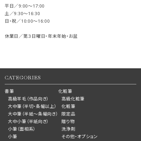
平日／9:00〜17:00
土／9:30〜16:30
日・祝／10:00〜16:00
休業日／第３日曜日・年末年始・お盆
CATEGORIES
書筆
化粧筆
高級羊毛（作品向き）
高級化粧筆
大中筆（半切・条幅以上）
化粧筆
大中筆（半紙～条幅向き）
限定品
大中小筆（半紙向き）
贈り物
小筆（面相系）
洗浄剤
小筆
その他・オプション