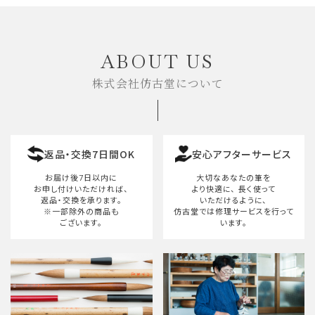
キーワード
ABOUT US
株式会社仿古堂について
カテゴリー
返品・交換7日間OK
安心アフターサービス
検索する
お届け後7日以内に
大切なあなたの筆を
お申し付けいただければ、
より快適に、
長く使って
返品・交換を承ります。
いただけるように、
※一部除外の商品も
仿古堂では修理サービスを行って
ございます。
います。