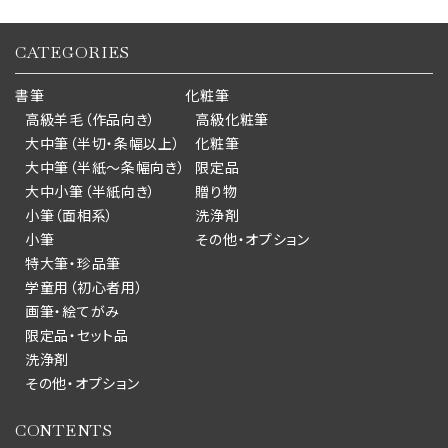
CATEGORIES
書筆
化粧筆
高級羊毛（作品向き）
高級化粧筆
大中筆（半切・条幅以上）
化粧筆
大中筆（半紙～条幅向き）
限定品
大中小筆（半紙向き）
贈り物
小筆（面相系）
洗浄剤
小筆
その他・オプション
特大筆・珍品筆
学童用（初心者用）
画筆・絵てがみ
限定品・セット品
洗浄剤
その他・オプション
CONTENTS