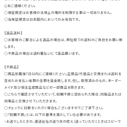
じめご連絡ください。
○保証規定はお客様の法律上の権利を制限する事は一切ありません。
○当保証規定は日本国内においてのみ有効です。
【返品送料】
○お客様のご都合による返品の場合は、弊社宛ての送料のご負担をお願い致
します。
○不良品の場合は送料着払いにて返品願います。
【不良品】
○商品到着後7日以内にご連絡ください。正規品/代替品と交換または送料を
含めたお支払い金額の全額を返金致します。但し、使用済みのもの、オーダー
メイド及び受注生産商品などの一部商品を除きます。
○こちらで確認させていただいて、初期不良と認められた場合、同製品または
同等品と交換させていただきます。
○チェックに日数をいただく場合もございますのでご了承下さい。
○「初期不良」とは、以下の基準を満たしている必要があります。
・お送りしたときの、運送会社の送り状の控え（送っていただくときはコピーで