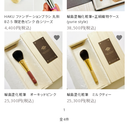
ご利用ガイド
HAKU ファンデーションブラシ 丸斜
輪島塗軸化粧筆+正絹織物ケース
BZ-5 限定色ピンク 白シリーズ
(yurie style)
プライバシーポリシー
4,400円(税込)
38,500円(税込)
favorite
favorite
特定商取引法について
お問い合わせ
輪島塗化粧筆 オーキッドピンク
輪島塗化粧筆 ミルクティー
25,300円(税込)
25,300円(税込)
1
全4件