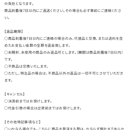
の負担となります。
商品到着後7日以内にご返送ください。その場合も必ず事前にご連絡くださ
い。
【返品期限】
○商品到着後7日以内にご連絡の場合のみ、代替品と交換、または送料を含
めたお支払い金額の全額を返金致します。
○未開封、未使用の商品のみ返品可とします。（期間は商品到着後7日以内）
です。
○不良品は交換いたします。
○ただし、特注品の場合は、不良品以外の返品は一切不可とさせていただき
ます。
【キャンセル】
○決済前まではお受けします。
○代金引換の場合は出荷前まではお受けします。
【その他特記事項など】
○いかなる場合でも、こちらに商品を発送する際は、かならず弊社まであらか