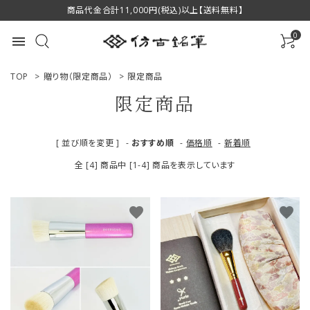
商品代金合計11,000円(税込)以上【送料無料】
0
menu
TOP
>
贈り物（限定商品）
>
限定商品
限定商品
ACCOUNT MENU
[ 並び順を変更 ]
-
おすすめ順
-
価格順
-
新着順
ようこそ ゲスト 様
全 [4] 商品中 [1-4] 商品を表示しています
ログイン
新規会員登録
favorite
favorite
商品一覧
用途で選ぶ
私たちについて