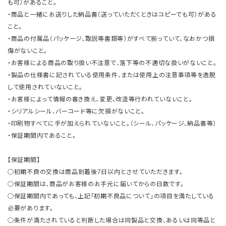
も可）があること。
・商品と一緒にお送りした納品書（送っていただくときはコピーでも可）がある
こと。
・商品の付属品（パッケージ、取説等書類等）がすべて揃っていて、なおかつ損
傷がないこと。
・お客様による商品の取り扱い不注意で、落下等の不適切な扱いがないこと。
・製品の仕様書に記されている使用条件、または使用上の注意事項等を逸脱
して使用されていないこと。
・お客様によって情報の書き換え、変更、改造等行われていないこと。
・シリアルシール、バーコード等に欠損がないこと。
・印刷物すべてに手が加えられていないこと。（シール、パッケージ、納品書等）
・保証期間内であること。
【保証期間】
○初期不良の交換は商品到着後7日以内とさせていただきます。
○保証期間は、商品がお客様のお手元に届いてからの日数です。
○保証期間内であっても、上記「初期不良品について」の項目を満たしている
必要があります。
○条件が満たされていると判断した場合は同製品と交換、あるいは同等品と