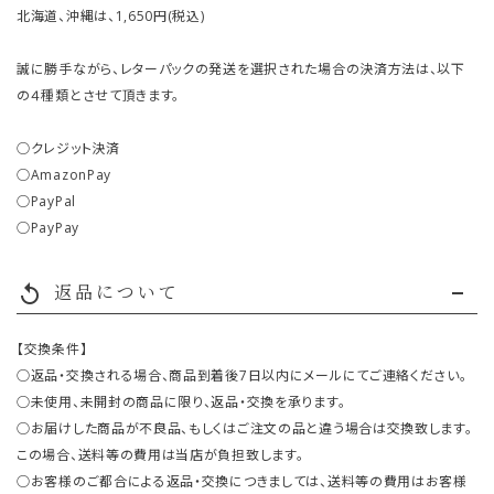
北海道、沖縄は、1,650円(税込)
誠に勝手ながら、レターパックの発送を選択された場合の決済方法は、以下
の４種類とさせて頂きます。
○クレジット決済
○AmazonPay
○PayPal
○PayPay
返品について
replay
【交換条件】
○返品・交換される場合、商品到着後7日以内にメールにてご連絡ください。
○未使用、未開封の商品に限り、返品・交換を承ります。
○お届けした商品が不良品、もしくはご注文の品と違う場合は交換致します。
この場合、送料等の費用は当店が負担致します。
○お客様のご都合による返品・交換につきましては、送料等の費用はお客様