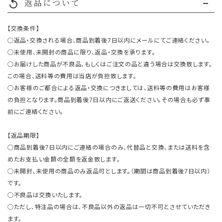
返品について
replay
【交換条件】
○返品・交換される場合、商品到着後7日以内にメールにてご連絡ください。
○未使用、未開封の商品に限り、返品・交換を承ります。
○お届けした商品が不良品、もしくはご注文の品と違う場合は交換致します。
この場合、送料等の費用は当店が負担致します。
○お客様のご都合による返品・交換につきましては、送料等の費用はお客様
の負担となります。商品到着後7日以内にご返送ください。その場合も必ず事
前にご連絡ください。
【返品期限】
○商品到着後7日以内にご連絡の場合のみ、代替品と交換、または送料を含
めたお支払い金額の全額を返金致します。
○未開封、未使用の商品のみ返品可とします。（期間は商品到着後7日以内）
です。
○不良品は交換いたします。
○ただし、特注品の場合は、不良品以外の返品は一切不可とさせていただき
ます。