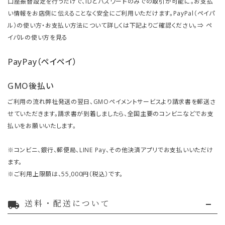
口座振替設定を行うだけで、IDとパスワードのみでの取引が可能に。お支払
い情報をお店側に伝えることなく安全にご利用いただけます。PayPal（ペイパ
ル）の使い方・お支払い方法について詳しくは下記よりご確認ください。⇒
ペ
イパルの使い方を見る
PayPay（ペイペイ）
GMO後払い
ご利用の流れ弊社発送の翌日、GMOペイメントサービスより請求書を郵送さ
せていただきます。請求書が到着しましたら、全国主要のコンビニなどでお支
払いをお願いいたします。
※コンビニ、銀行、郵便局、LINE Pay、その他決済アプリでお支払いいただけ
ます。
※ご利用上限額は、55,000円（税込）です。
送料・配送について
local_shipping