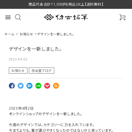
商品代金合計11,000円(税込)以上【送料無料】
menu
ホーム
お知らせ
デザインを一新しました。
デザインを一新しました。
2023.04.02
最近チェックした商品
お知らせ
仿古堂ブログ
萌 スクリューブラ
緑風 中 伝統工芸
萌 眉ブラシ＆コ
シ P-B4 萌シリー
士香川翠皐作 高
ーム P-B2 萌シリ
2023年4月2日
ズ 熊野筆 化粧筆
1,650円(税込)
級書筆 羊毛 筆匠
16,500円(税込)
ーズ 熊野筆 化粧
1,760円(税込)
オンラインショップのデザインを一新しました。
favorite
favorite
favorite
筆匠 仿古堂
仿古堂
筆 筆匠 仿古堂
HOUKODOU
HOUKODOU
今度のデザインでは、カテゴリーに力を入れています。
今までよりも、筆が選びやすくなったのではないかと思っています。