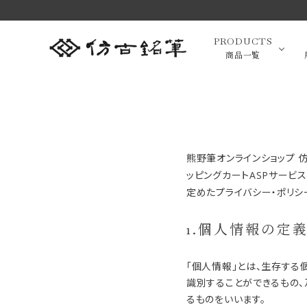
PRODUCTS
商品一覧
高級羊毛
ACCOUNT MENU
熊野筆オンラインショップ 仿
ようこそ ゲスト 様
ッピングカートASPサー
小筆（面相
定めた
プライバシー・ポリシ
ログイン
新規会員登録
画筆・絵
1.個人情報の定
商品一覧
「個人情報」とは、生存す
用途で選ぶ
識別することができるもの
るものをいいます。
高級化粧
私たちについて