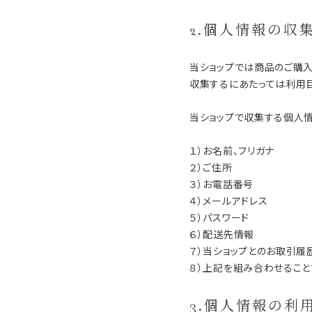
2.個人情報の収
洗浄剤
ご利用ガイド
当ショップでは商品のご購
プライバシーポリシー
収集するにあたっては利用
特定商取引法について
当ショップで収集する個人
お問い合わせ
１）お名前、フリガナ
２）ご住所
３）お電話番号
４）メールアドレス
５）パスワード
６）配送先情報
７）当ショップとのお取引履
８）上記を組み合わせるこ
3.個人情報の利