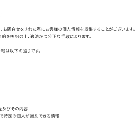
リップブラシ
贈り物（限定セット）
集
オプション・その他
洗顔ブラシ
入、お問合せをされた際にお客様の個人情報を収集することがございます
目的を明記の上、適法かつ公正な手段によります。
情報は以下の通りです。
歴及びその内容
とで特定の個人が識別できる情報
用