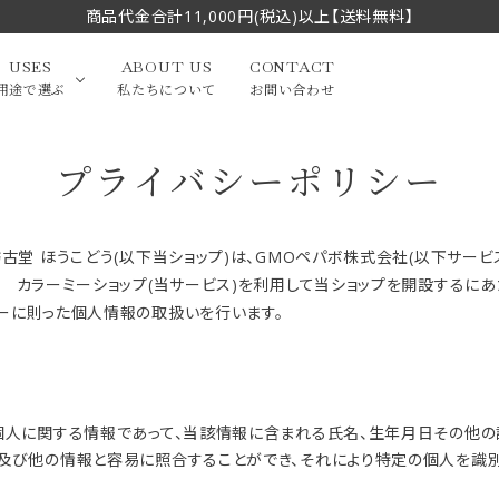
商品代金合計11,000円(税込)以上【送料無料】
USES
ABOUT US
CONTACT
用途で選ぶ
私たちについて
お問い合わせ
プライバシーポリシー
大中筆（半切・条幅以
かな
漢字
（作品向き）
上）
古堂 ほうこどう(以下当ショップ)は、
GMOペパボ株式会社
(以下サービ
写経・御朱印
画筆・絵てがみ
ビス
カラーミーショップ
(当サービス)を利用して当ショップを開設するに
系）
小筆
ー
に則った個人情報の取扱いを行います。
贈り物（限定セット）
洗浄剤・その他
てがみ
限定品・セット品
義
る個人に関する情報であって、当該情報に含まれる氏名、生年月日その他
、及び他の情報と容易に照合することができ、それにより特定の個人を識
フェイスブラシ
チークブラシ
筆
化粧筆