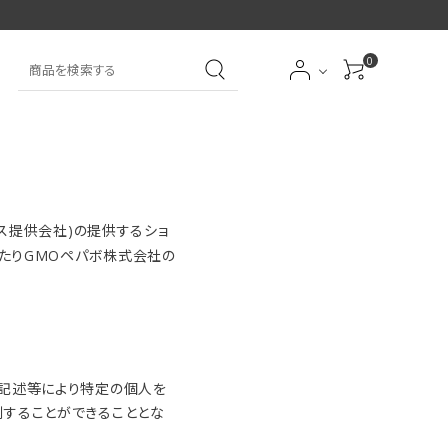
0
大中筆（半紙～条幅向
詩文書
実用書
大中小筆（半紙向き）
き）
ス提供会社)の提供するショ
前衛
大字
あたりGMOペパボ株式会社の
特大筆・珍品筆
学童用（初心者用）
洗浄剤
オプション・その他
の記述等により特定の個人を
別することができることとな
アイシャドーブラシ
アイブローブラシ
限定品
贈り物