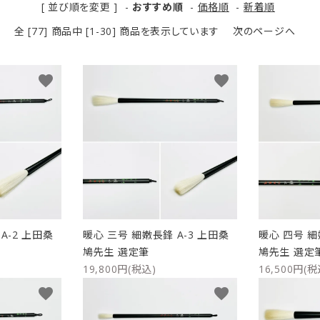
[ 並び順を変更 ]
-
おすすめ順
-
価格順
-
新着順
リップブラシ
贈り物（限定セット）
全 [77] 商品中 [1-30] 商品を表示しています
オプション・その他
次のページへ
洗顔ブラシ
favorite
favorite
A-2 上田桑
暖心 三号 細嫩長鋒 A-3 上田桑
暖心 四号 細
鳩先生 選定筆
鳩先生 選定
19,800円(税込)
16,500円(税
favorite
favorite