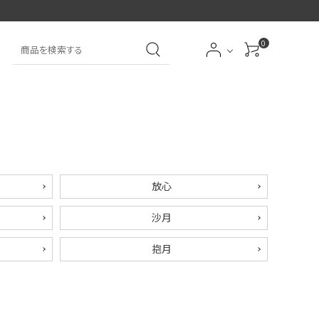
0
大中筆（半紙～条幅向
詩文書
実用書
大中小筆（半紙向き）
き）
前衛
大字
特大筆・珍品筆
学童用（初心者用）
放心
沙月
洗浄剤
オプション・その他
抱月
アイシャドーブラシ
アイブローブラシ
限定品
贈り物