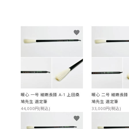
洗浄剤
ご利用ガイド
プライバシーポリシー
favorite
特定商取引法について
お問い合わせ
暖心 一号 細嫩長鋒 A-1 上田桑
暖心 二号 細嫩長鋒 
鳩先生 選定筆
鳩先生 選定筆
44,000円(税込)
33,000円(税込)
favorite