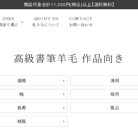
商品代金合計11,000円(税込)以上【送料無料】
USES
ABOUT US
CONTACT
用途で選ぶ
私たちについて
お問い合わせ
高級書筆羊毛 作品向き
大中筆（半切・条幅以
かな
漢字
（作品向き）
上）
写経・御朱印
画筆・絵てがみ
系）
小筆
遠鴎
鴻飛
贈り物（限定セット）
洗浄剤・その他
暁
桂月
てがみ
限定品・セット品
長寿
風云
緑風
フェイスブラシ
チークブラシ
筆
化粧筆