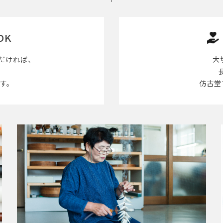
OK
だければ、
大
す。
仿古堂