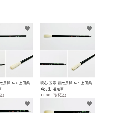
ケース
洗浄剤・その他
favorite
favorite
嫩長鋒 A-4 上田桑
暖心 五号 細嫩長鋒 A-5 上田桑
筆
鳩先生 選定筆
込)
11,000円(税込)
favorite
favorite