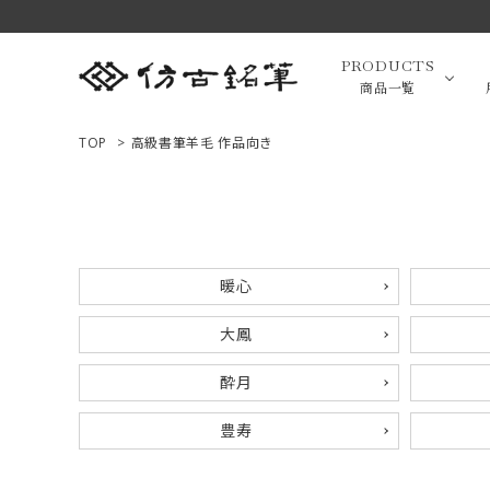
PRODUCTS
商品一覧
TOP
>
高級書筆羊毛 作品向き
高級羊毛
ACCOUNT MENU
ようこそ ゲスト 様
小筆（面相
暖心
ログイン
新規会員登録
大鳳
画筆・絵
商品一覧
酔月
豊寿
用途で選ぶ
高級化粧
私たちについて