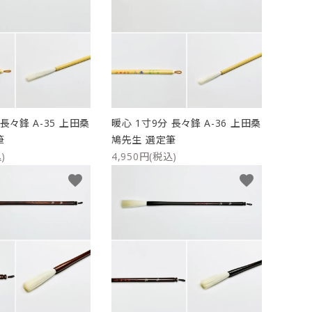
長々鋒 A-35 上田桑
暖心 1寸9分 長々鋒 A-36 上田桑
筆
鳩先生 選定筆
)
4,950円(税込)
favorite
favorite