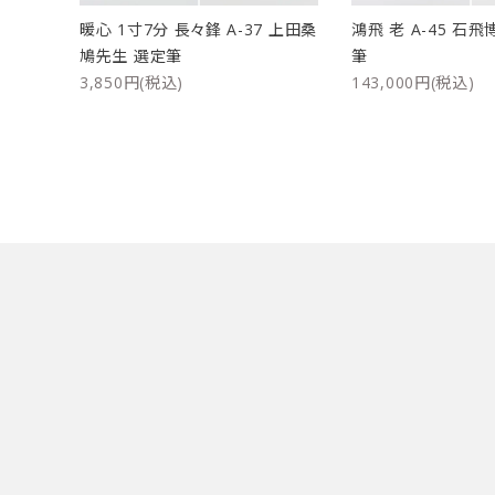
暖心 1寸7分 長々鋒 A-37 上田桑
鴻飛 老 A-45 石
鳩先生 選定筆
筆
3,850円(税込)
143,000円(税込)
キーワード
カテゴリー