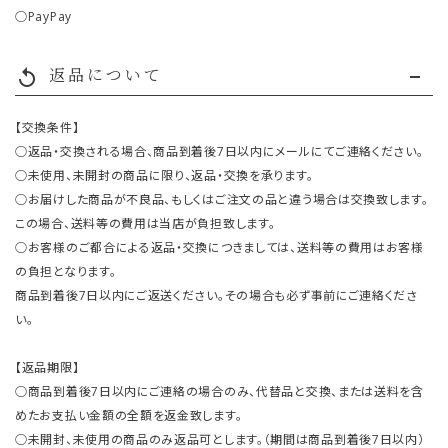
○PayPay
返品について
replay
【交換条件】
○返品・交換される場合、商品到着後7日以内にメールにてご連絡ください。
○未使用、未開封の商品に限り、返品・交換を承ります。
○お届けした商品が不良品、もしくはご注文の品と違う場合は交換致します。
この場合、送料等の費用は当店が負担致します。
○お客様のご都合による返品・交換につきましては、送料等の費用はお客様
の負担となります。
商品到着後7日以内にご返送ください。その場合も必ず事前にご連絡くださ
い。
【返品期限】
○商品到着後7日以内にご連絡の場合のみ、代替品と交換、または送料を含
めたお支払い金額の全額を返金致します。
○未開封、未使用の商品のみ返品可とします。（期間は商品到着後7日以内）