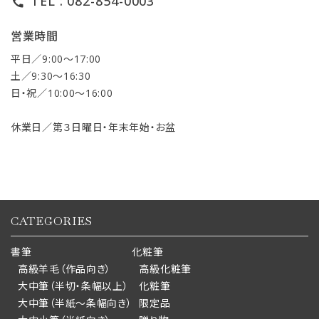
TEL : 082-854-0003
call
営業時間
平日／9:00〜17:00
土／9:30〜16:30
日・祝／10:00〜16:00
休業日／第３日曜日・年末年始・お盆
CATEGORIES
書筆
化粧筆
高級羊毛（作品向き）
高級化粧筆
大中筆（半切・条幅以上）
化粧筆
大中筆（半紙～条幅向き）
限定品