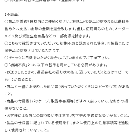
【不良品】
○商品到着後7日以内にご連絡ください。正規品/代替品と交換または送料を
含めたお支払い金額の全額を返金致します。但し、使用済みのもの、オーダー
メイド及び受注生産商品などの一部商品を除きます。
○こちらで確認させていただいて、初期不良と認められた場合、同製品または
同等品と交換させていただきます。
○チェックに日数をいただく場合もございますのでご了承下さい。
○「初期不良」とは、以下の基準を満たしている必要があります。
・お送りしたときの、運送会社の送り状の控え（送っていただくときはコピーで
も可）があること。
・商品と一緒にお送りした納品書（送っていただくときはコピーでも可）がある
こと。
・商品の付属品（パッケージ、取説等書類等）がすべて揃っていて、なおかつ損
傷がないこと。
・お客様による商品の取り扱い不注意で、落下等の不適切な扱いがないこと。
・製品の仕様書に記されている使用条件、または使用上の注意事項等を逸脱
して使用されていないこと。