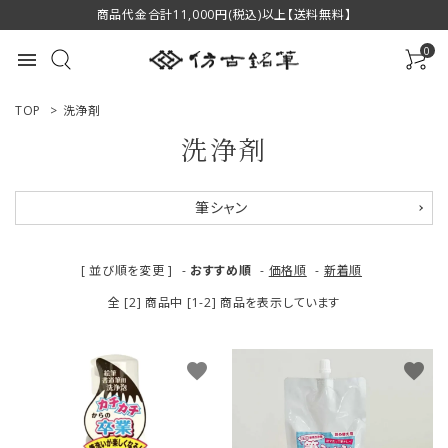
商品代金合計11,000円(税込)以上【送料無料】
0
menu
TOP
>
洗浄剤
洗浄剤
ACCOUNT MENU
筆シャン
ようこそ ゲスト 様
[ 並び順を変更 ]
-
おすすめ順
-
価格順
-
新着順
ログイン
新規会員登録
全 [2] 商品中 [1-2] 商品を表示しています
商品一覧
favorite
favorite
用途で選ぶ
私たちについて