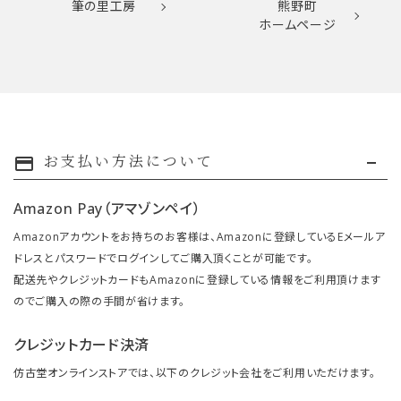
筆の里工房
熊野町
ホームページ
お支払い方法について
payment
Amazon Pay（アマゾンペイ）
Amazonアカウントをお持ちのお客様は、Amazonに登録しているEメールア
ドレスとパスワードでログインしてご購入頂くことが可能です。
配送先やクレジットカードもAmazonに登録している情報をご利用頂けます
のでご購入の際の手間が省けます。
クレジットカード決済
仿古堂オンラインストアでは、以下のクレジット会社をご利用いただけます。