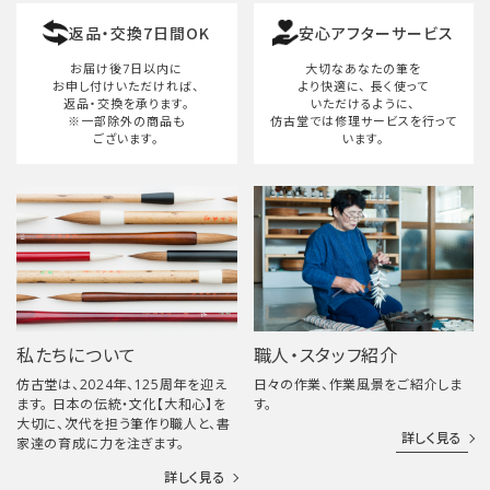
返品・交換7日間OK
安心アフターサービス
検索する
お届け後7日以内に
大切なあなたの筆を
お申し付けいただければ、
より快適に、
長く使って
返品・交換を承ります。
いただけるように、
※一部除外の商品も
仿古堂では修理サービスを行って
ございます。
います。
私たちについて
職人・スタッフ紹介
仿古堂は、2024年、125周年を迎え
日々の作業、作業風景をご紹介しま
ます。 日本の伝統・文化【大和心】を
す。
大切に、次代を担う筆作り職人と、書
詳しく見る
家達の育成に力を注ぎます。
詳しく見る