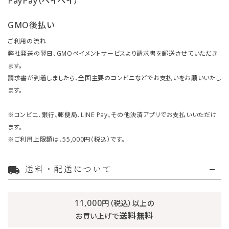
PayPay（ペイペイ）
GMO後払い
ご利用の流れ
弊社発送の翌日、GMOペイメントサービスより請求書を郵送させていただき
ます。
請求書が到着しましたら、全国主要のコンビニなどでお支払いをお願いいたし
ます。
※コンビニ、銀行、郵便局、LINE Pay、その他決済アプリでお支払いいただけ
ます。
※ご利用上限額は、55,000円（税込）です。
送料・配送について
local_shipping
11,000
円（税込）以上の
送料無料
お買い上げで