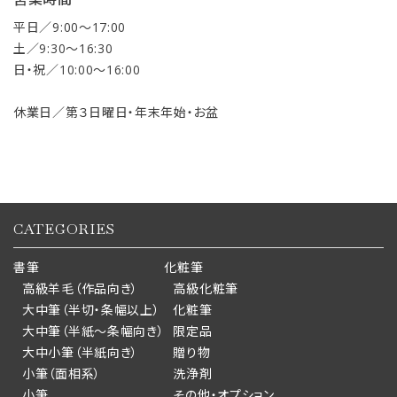
平日／9:00〜17:00
土／9:30〜16:30
日・祝／10:00〜16:00
休業日／第３日曜日・年末年始・お盆
CATEGORIES
書筆
化粧筆
高級羊毛（作品向き）
高級化粧筆
大中筆（半切・条幅以上）
化粧筆
大中筆（半紙～条幅向き）
限定品
大中小筆（半紙向き）
贈り物
小筆（面相系）
洗浄剤
小筆
その他・オプション