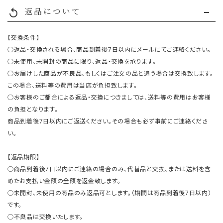
返品について
replay
【交換条件】
○返品・交換される場合、商品到着後7日以内にメールにてご連絡ください。
○未使用、未開封の商品に限り、返品・交換を承ります。
○お届けした商品が不良品、もしくはご注文の品と違う場合は交換致します。
この場合、送料等の費用は当店が負担致します。
○お客様のご都合による返品・交換につきましては、送料等の費用はお客様
の負担となります。
商品到着後7日以内にご返送ください。その場合も必ず事前にご連絡くださ
い。
【返品期限】
○商品到着後7日以内にご連絡の場合のみ、代替品と交換、または送料を含
めたお支払い金額の全額を返金致します。
○未開封、未使用の商品のみ返品可とします。（期間は商品到着後7日以内）
です。
○不良品は交換いたします。