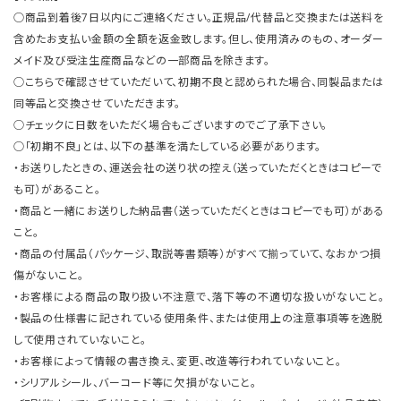
○商品到着後7日以内にご連絡ください。正規品/代替品と交換または送料を
含めたお支払い金額の全額を返金致します。但し、使用済みのもの、オーダー
メイド及び受注生産商品などの一部商品を除きます。
○こちらで確認させていただいて、初期不良と認められた場合、同製品または
同等品と交換させていただきます。
○チェックに日数をいただく場合もございますのでご了承下さい。
○「初期不良」とは、以下の基準を満たしている必要があります。
・お送りしたときの、運送会社の送り状の控え（送っていただくときはコピーで
も可）があること。
・商品と一緒にお送りした納品書（送っていただくときはコピーでも可）がある
こと。
・商品の付属品（パッケージ、取説等書類等）がすべて揃っていて、なおかつ損
傷がないこと。
・お客様による商品の取り扱い不注意で、落下等の不適切な扱いがないこと。
・製品の仕様書に記されている使用条件、または使用上の注意事項等を逸脱
して使用されていないこと。
・お客様によって情報の書き換え、変更、改造等行われていないこと。
・シリアルシール、バーコード等に欠損がないこと。