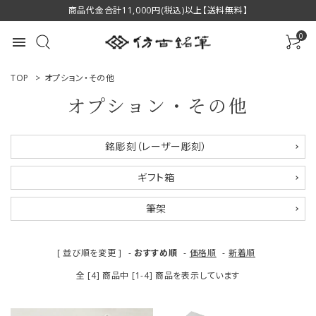
商品代金合計11,000円(税込)以上【送料無料】
0
menu
TOP
>
オプション・その他
オプション・その他
ACCOUNT MENU
銘彫刻（レーザー彫刻）
ようこそ ゲスト 様
ギフト箱
ログイン
新規会員登録
筆架
商品一覧
[ 並び順を変更 ]
-
おすすめ順
-
価格順
-
新着順
用途で選ぶ
全 [4] 商品中 [1-4] 商品を表示しています
私たちについて