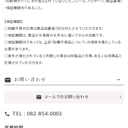
・印刷物すべてに手が加えられていないこと。（シール、パッケージ、納品書等）
・保証期間内であること。
【保証期間】
○初期不良の交換は商品到着後7日以内とさせていただきます。
○保証期間は、商品がお客様のお手元に届いてからの日数です。
○保証期間内であっても、上記「初期不良品について」の項目を満たしている
必要があります。
○条件が満たされていると判断した場合は同製品と交換、あるいは同等品と
交換させていただきます。
お問い合わせ
mail
メールでのお問い合わせ
mail
TEL : 082-854-0003
call
営業時間