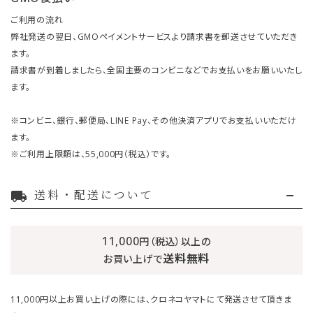
ご利用の流れ
弊社発送の翌日、GMOペイメントサービスより請求書を郵送させていただき
ます。
請求書が到着しましたら、全国主要のコンビニなどでお支払いをお願いいたし
ます。
※コンビニ、銀行、郵便局、LINE Pay、その他決済アプリでお支払いいただけ
ます。
※ご利用上限額は、55,000円（税込）です。
送料・配送について
local_shipping
11,000
円（税込）以上の
送料無料
お買い上げで
11,000円以上お買い上げの際には、クロネコヤマトにて発送させて頂きま