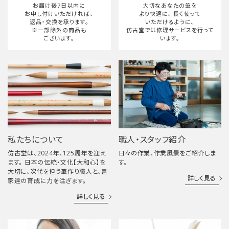
検索する
お届け後7日以内に
大切なあなたの筆を
お申し付けいただければ、
より快適に、
長く使って
返品・交換を承ります。
いただけるように、
※一部除外の商品も
仿古堂では修理サービスを行って
ございます。
います。
私たちについて
職人・スタッフ紹介
仿古堂は、2024年、125周年を迎え
日々の作業、作業風景をご紹介しま
ます。 日本の伝統・文化【大和心】を
す。
大切に、次代を担う筆作り職人と、書
詳しく見る
家達の育成に力を注ぎます。
詳しく見る