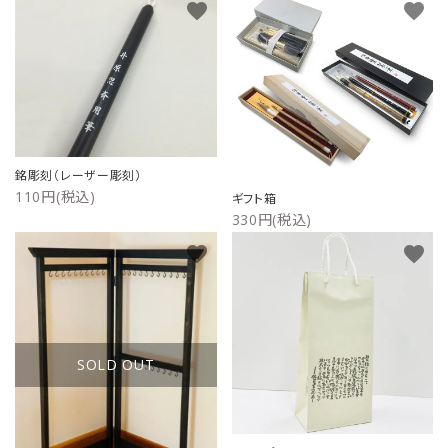
favorite
favorite
ご利用ガイド
プライバシーポリシー
特定商取引法について
銘彫刻（レーザー彫刻）
お問い合わせ
110円(税込)
ギフト箱
330円(税込)
favorite
favorite
SOLD OUT