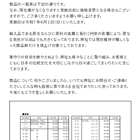
商品の一覧表は下記の通りです。
商品一覧
なお、現在庫がなくなりますと実施日前に価格変更となる場合もござい
ますので、ご了承くださいますようお願い申し上げます。
実施日は令和７年６月１日（日）といたします。
用途で選ぶ
輸入品である原毛ならびに原料の高騰と長引く円安の影響により、更な
私たちについて
る負担が以前よりも大きくなっております。弊社では現状維持が難しくな
った商品群だけを値上げ対象としております。
ご利用ガイド
筆作りの技術を絶やさぬよう、弊社も様々なことに取り組み、お客様と
ともに日本の伝統文化を大切にしながら日々過ごしてまいりたいと念じ
ております。
プライバシーポリシー
商品について、何かございましたら、いつでも弊社にお問合せ・ご連絡く
ださい。どんな時も皆様に寄り添える会社でありたいと思っております。
特定商取引法について
今後ともどうぞ宜しくお願いいたします。
お問い合わせ