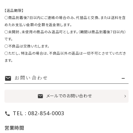
【返品期限】
○商品到着後7日以内にご連絡の場合のみ、代替品と交換、または送料を含
めたお支払い金額の全額を返金致します。
○未開封、未使用の商品のみ返品可とします。（期間は商品到着後7日以内）
です。
○不良品は交換いたします。
○ただし、特注品の場合は、不良品以外の返品は一切不可とさせていただき
ます。
お問い合わせ
mail
メールでのお問い合わせ
mail
TEL : 082-854-0003
call
営業時間