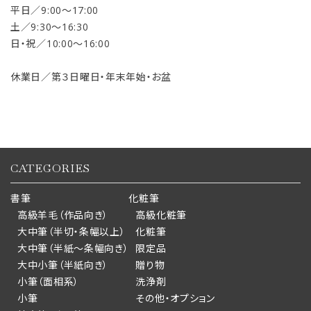
平日／9:00〜17:00
土／9:30〜16:30
日・祝／10:00〜16:00
休業日／第３日曜日・年末年始・お盆
CATEGORIES
書筆
化粧筆
高級羊毛（作品向き）
高級化粧筆
大中筆（半切・条幅以上）
化粧筆
大中筆（半紙～条幅向き）
限定品
大中小筆（半紙向き）
贈り物
小筆（面相系）
洗浄剤
小筆
その他・オプション