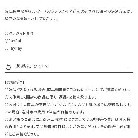
誠に勝手ながら、レターパックプラスの発送を選択された場合の決済方法は、
以下の３種類とさせて頂きます。
○クレジット決済
○PayPal
○PayPay
返品について
replay
【交換条件】
○返品・交換される場合、商品到着後7日以内にメールにてご連絡ください。
○未使用、未開封の商品に限り、返品・交換を承ります。
○お届けした商品が不良品、もしくはご注文の品と違う場合は交換致します。
この場合、送料等の費用は当店が負担致します。
○お客様のご都合による返品・交換につきましては、送料等の費用はお客様
の負担となります。商品到着後7日以内にご返送ください。その場合も必ず事
前にご連絡ください。