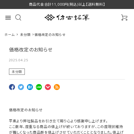
商品代金合計11,000円(税込)以上【送料無料】
menu
ホーム
未分類
価格改定のお知らせ
価格改定のお知らせ
2025.04.25
最近チェックした商品
未分類
萌 スクリューブラ
緑風 中 伝統工芸
萌 眉ブラシ＆コ
シ P-B4 萌シリー
士香川翠皐作 高
ーム P-B2 萌シリ
価格改定のお知らせ
ズ 熊野筆 化粧筆
1,650円(税込)
級書筆 羊毛 筆匠
16,500円(税込)
ーズ 熊野筆 化粧
1,760円(税込)
favorite
favorite
favorite
筆匠 仿古堂
仿古堂
筆 筆匠 仿古堂
平素より弊社製品をお引き立て賜り心より感謝申し上げます。
HOUKODOU
HOUKODOU
ここ数年、度重なる商品の値上げが続いておりますが、この度現状維持
が難しくなった商品群を値上げさせていただくこととなりました。値上げ