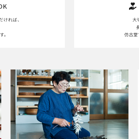
OK
だければ、
大
す。
仿古堂