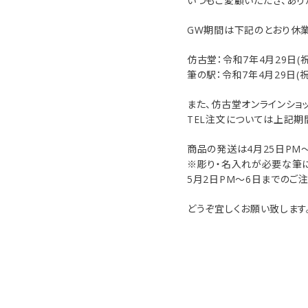
いつもご愛顧いただき、あり
HOUKODOU
HOUKODOU
GW期間は下記のとおり休業
洗浄剤
商品一覧
仿古堂：令和7年4月29日(祝)
筆の駅：令和7年4月29日(祝)
用途で選ぶ
また、仿古堂オンラインショ
TEL注文については上記期
私たちについて
商品の発送は4月25日PM
ご利用ガイド
※彫り・名入れが必要な筆
5月2日PM～6日までのご
プライバシーポリシー
どうぞ宜しくお願い致します
特定商取引法について
お問い合わせ