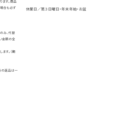
ります。商品
の場合も必ず
休業日／第３日曜日・年末年始・お盆
のみ、代替
い金額の全
します。（期
外の返品は一