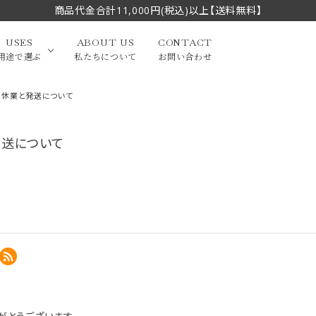
商品代金合計11,000円(税込)以上【送料無料】
USES
ABOUT US
CONTACT
用途で選ぶ
私たちについて
お問い合わせ
の休業と発送について
大中筆（半切・条幅以
発送について
かな
漢字
（作品向き）
上）
写経・御朱印
画筆・絵てがみ
系）
小筆
贈り物（限定セット）
洗浄剤・その他
てがみ
限定品・セット品
フェイスブラシ
チークブラシ
筆
化粧筆