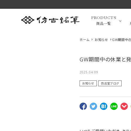
PRODUCTS
商品一覧
ホーム
お知らせ
GW期間中
GW期間中の休業と
高級羊毛
最近チェックした商品
2025.04.09
小筆（面相
お知らせ
仿古堂ブログ
画筆・絵
萌 スクリュー
緑風 中 伝統
萌 眉ブラシ＆
ブラシ P-B4
工芸士香川翠
コーム P-B2
萌シリーズ 熊
1,650円(税込)
皐作 高級書筆
16,500円(税
萌シリーズ 熊
1,760円(税込)
favorite
favorite
野筆 化粧筆
羊毛 筆匠 仿
込)
野筆 化粧筆
favorite
高級化粧
筆匠 仿古堂
古堂
筆匠 仿古堂