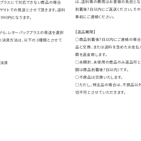
は、送料等の費用はお客様の負担とな
クプラスにて対応できない商品の場合
到着後7日以内にご返送ください。そ
コヤマトでの発送とさせて頂きます。送料
事前にご連絡ください。
990円となります。
【返品期限】
がら、レターパックプラスの発送を選択
○商品到着後7日以内にご連絡の場合
の決済方法は、以下の３種類とさせて
品と交換、または送料を含めたお支払
額を返金致します。
○未開封、未使用の商品のみ返品可と
ト決済
間は商品到着後7日以内）です。
○不良品は交換いたします。
○ただし、特注品の場合は、不良品以
切不可とさせていただきます。