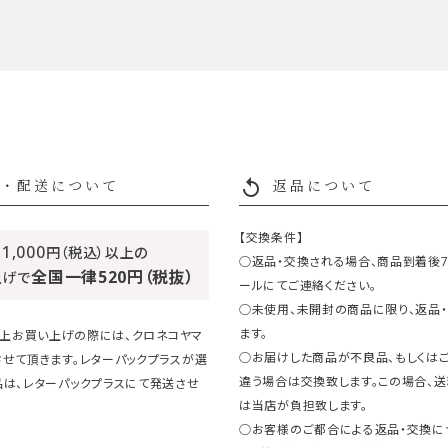
replay
・配送について
返品について
【交換条件】
11,000
円（税込）以上の
○返品・交換される場合、商品到着後
全国一律520円（税抜）
上げで
ールにてご連絡ください。
○未使用、未開封の商品に限り、返品
ます。
円以上お買い上げの際には、クロネコヤマ
○お届けした商品が不良品、もしくは
させて頂きます。レターパックプラスが選
違う場合は交換致します。この場合、
品は、レターパックプラスにて発送させ
は当店が負担致します。
○お客様のご都合による返品・交換に