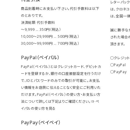
レターパッ
商品到着時にお支払い下さい。代引手数料は以下
は、クロネ
のとおりです。
は、全国一律
決済総額 代引手数料
～9,999 … 350円（税込）
誠に勝手な
10,000～29,999円 … 500円（税込）
された場合
30,000～99,999円 … 700円（税込）
頂きます。
PayPal（ペイパル）
○クレジッ
○PayPal
PayPal（ペイパル）とはクレジットカード、デビットカ
○PayPay
ードを登録するか、銀行の口座振替設定を行うだけ
で、IDとパスワードのみでの取引が可能に。お支払
い情報をお店側に伝えることなく安全にご利用いた
だけます。PayPal（ペイパル）の使い方・お支払い方
法について詳しくは下記よりご確認ください。⇒
ペ
イパルの使い方を見る
PayPay（ペイペイ）