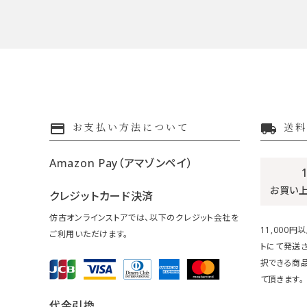
payment
local_shipping
お支払い方法について
送料
Amazon Pay（アマゾンペイ）
お買い
クレジットカード決済
仿古オンラインストアでは、以下のクレジット会社を
11,000
ご利用いただけます。
トにて発送
択できる商
て頂きます。
代金引換