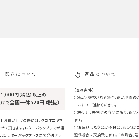
replay
・配送について
返品について
【交換条件】
11,000
円（税込）以上の
○返品・交換される場合、商品到着後
全国一律520円（税抜）
上げで
ールにてご連絡ください。
○未使用、未開封の商品に限り、返品
ます。
円以上お買い上げの際には、クロネコヤマ
○お届けした商品が不良品、もしくは
させて頂きます。レターパックプラスが選
違う場合は交換致します。この場合、
品は、レターパックプラスにて発送させ