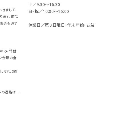
土／9:30〜16:30
つきまして
日・祝／10:00〜16:00
ります。商品
の場合も必ず
休業日／第３日曜日・年末年始・お盆
のみ、代替
い金額の全
します。（期
外の返品は一