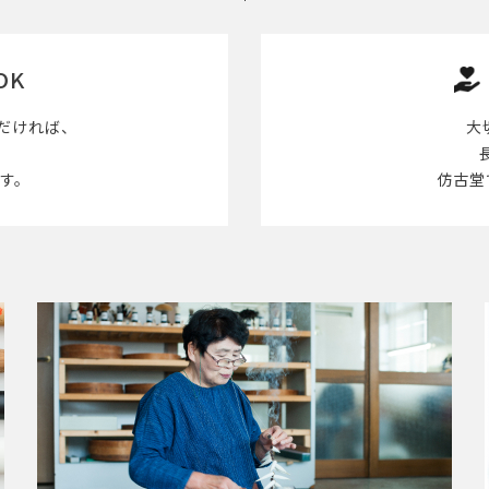
OK
だければ、
大
す。
仿古堂