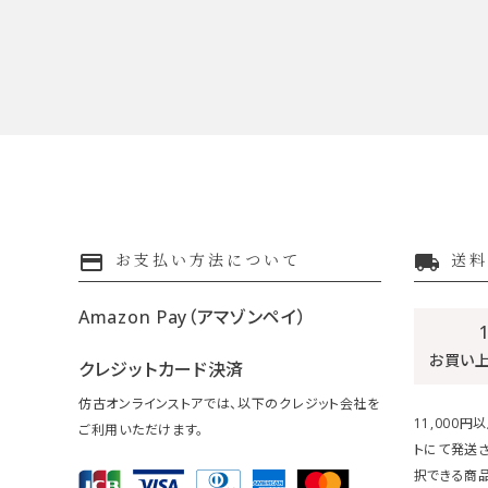
payment
local_shipping
お支払い方法について
送料
Amazon Pay（アマゾンペイ）
お買い
クレジットカード決済
仿古オンラインストアでは、以下のクレジット会社を
11,000
ご利用いただけます。
トにて発送
択できる商