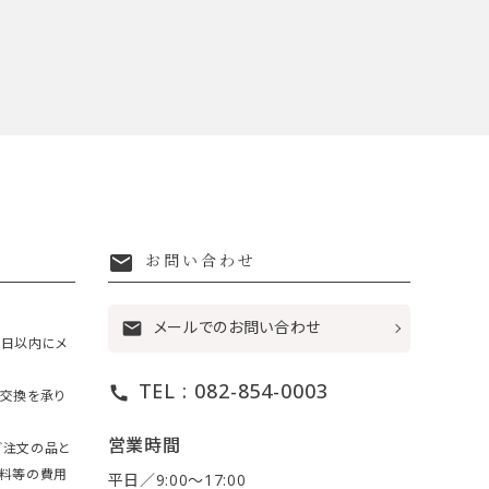
mail
お問い合わせ
メールでのお問い合わせ
mail
7日以内にメ
TEL : 082-854-0003
call
・交換を承り
営業時間
ご注文の品と
送料等の費用
平日／9:00〜17:00