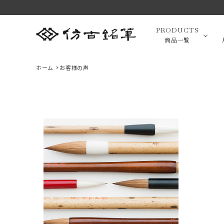
PRODUCTS
商品一覧
ホーム
お客様の声
高級羊毛
最近チェックした商品
小筆（面相
画筆・絵
萌 スクリュー
緑風 中 伝統
萌 眉ブラシ＆
ブラシ P-B4
工芸士香川翠
コーム P-B2
萌シリーズ 熊
1,650円(税込)
皐作 高級書筆
16,500円(税
萌シリーズ 熊
1,760円(税込)
favorite
favorite
野筆 化粧筆
羊毛 筆匠 仿
込)
野筆 化粧筆
favorite
高級化粧
筆匠 仿古堂
古堂
筆匠 仿古堂