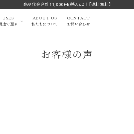
商品代金合計11,000円(税込)以上【送料無料】
USES
ABOUT US
CONTACT
用途で選ぶ
私たちについて
お問い合わせ
お客様の声
大中筆（半切・条幅以
かな
漢字
（作品向き）
上）
写経・御朱印
画筆・絵てがみ
系）
小筆
贈り物（限定セット）
洗浄剤・その他
てがみ
限定品・セット品
フェイスブラシ
チークブラシ
筆
化粧筆