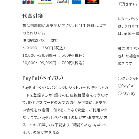
て頂きます。
代金引換
レターパッ
商品到着時にお支払い下さい。代引手数料は以下
は、クロネ
のとおりです。
は、全国一律
決済総額 代引手数料
～9,999 … 350円（税込）
誠に勝手な
10,000～29,999円 … 500円（税込）
された場合
30,000～99,999円 … 700円（税込）
頂きます。
PayPal（ペイパル）
○クレジッ
○PayPal
PayPal（ペイパル）とはクレジットカード、デビットカ
○PayPay
ードを登録するか、銀行の口座振替設定を行うだけ
で、IDとパスワードのみでの取引が可能に。お支払
い情報をお店側に伝えることなく安全にご利用いた
だけます。PayPal（ペイパル）の使い方・お支払い方
法について詳しくは下記よりご確認ください。⇒
ペ
イパルの使い方を見る