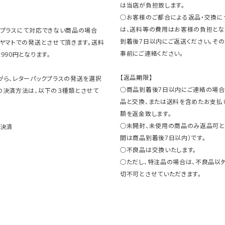
は当店が負担致します。
○お客様のご都合による返品・交換に
は、送料等の費用はお客様の負担とな
クプラスにて対応できない商品の場合
到着後7日以内にご返送ください。そ
コヤマトでの発送とさせて頂きます。送料
事前にご連絡ください。
990円となります。
【返品期限】
がら、レターパックプラスの発送を選択
○商品到着後7日以内にご連絡の場合
の決済方法は、以下の３種類とさせて
品と交換、または送料を含めたお支払
額を返金致します。
○未開封、未使用の商品のみ返品可と
ト決済
間は商品到着後7日以内）です。
○不良品は交換いたします。
○ただし、特注品の場合は、不良品以
切不可とさせていただきます。