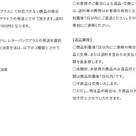
○お客様のご都合による返品・交換に
は、送料等の費用はお客様の負担とな
クプラスにて対応できない商品の場合
到着後7日以内にご返送ください。そ
コヤマトでの発送とさせて頂きます。送料
事前にご連絡ください。
990円となります。
【返品期限】
がら、レターパックプラスの発送を選択
○商品到着後7日以内にご連絡の場合
の決済方法は、以下の３種類とさせて
品と交換、または送料を含めたお支払
額を返金致します。
○未開封、未使用の商品のみ返品可と
ト決済
間は商品到着後7日以内）です。
○不良品は交換いたします。
○ただし、特注品の場合は、不良品以
切不可とさせていただきます。