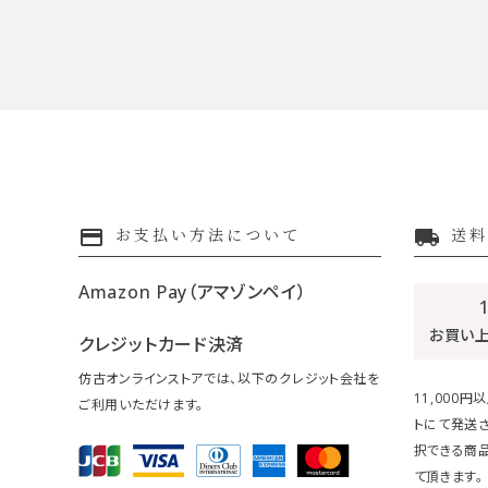
payment
local_shipping
お支払い方法について
送料
Amazon Pay（アマゾンペイ）
お買い
クレジットカード決済
仿古オンラインストアでは、以下のクレジット会社を
11,000
ご利用いただけます。
トにて発送
択できる商
て頂きます。