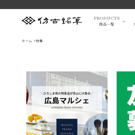
PRODUCTS
商品一覧
ホーム
特集
高級羊毛
最近チェックした商品
小筆（面相
画筆・絵
萌 スクリュー
緑風 中 伝統
萌 眉ブラシ＆
ブラシ P-B4
工芸士香川翠
コーム P-B2
萌シリーズ 熊
1,650円(税込)
皐作 高級書筆
16,500円(税
萌シリーズ 熊
1,760円(税込)
favorite
favorite
野筆 化粧筆
羊毛 筆匠 仿
込)
野筆 化粧筆
favorite
高級化粧
筆匠 仿古堂
古堂
筆匠 仿古堂