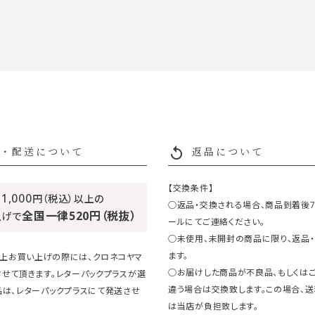
replay
・配送について
返品について
【交換条件】
11,000
円（税込）以上の
○返品・交換される場合、商品到着後
全国一律520円（税抜）
上げで
ールにてご連絡ください。
○未使用、未開封の商品に限り、返品
ます。
円以上お買い上げの際には、クロネコヤマ
○お届けした商品が不良品、もしくは
させて頂きます。レターパックプラスが選
違う場合は交換致します。この場合、
品は、レターパックプラスにて発送させ
は当店が負担致します。