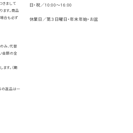
つきまして
日・祝／10:00〜16:00
ります。商品
の場合も必ず
休業日／第３日曜日・年末年始・お盆
のみ、代替
い金額の全
します。（期
外の返品は一