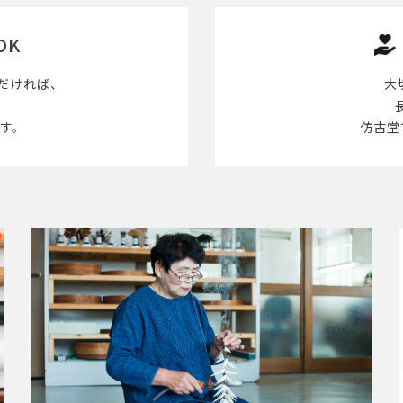
OK
だければ、
大
す。
仿古堂