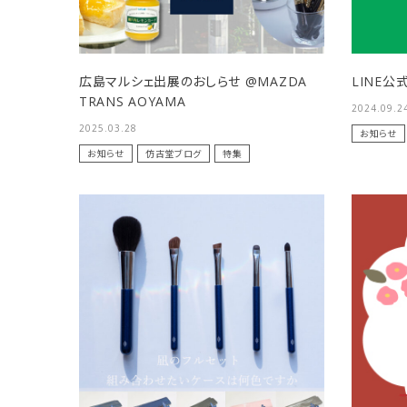
HOUKODOU
HOUKODOU
洗浄剤
商品一覧
広島マルシェ出展のおしらせ @MAZDA
LINE公
TRANS AOYAMA
2024.09.2
用途で選ぶ
2025.03.28
お知らせ
お知らせ
仿古堂ブログ
特集
私たちについて
ご利用ガイド
プライバシーポリシー
特定商取引法について
お問い合わせ