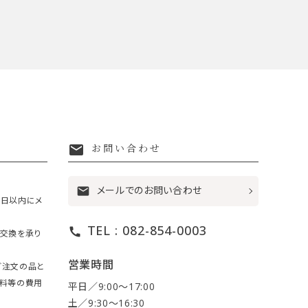
mail
お問い合わせ
メールでのお問い合わせ
mail
7日以内にメ
TEL : 082-854-0003
call
・交換を承り
営業時間
ご注文の品と
送料等の費用
平日／9:00〜17:00
土／9:30〜16:30