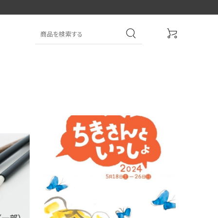
大中筆（半紙～条幅向
詩文書
実用書
大中小筆（半紙向き）
き）
前衛
大字
特大筆・珍品筆
学童用（初心者用）
洗浄剤
その他・オプション
アイシャドーブラシ
アイブローブラシ
限定品
贈り物