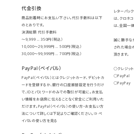
代金引換
レターパッ
商品到着時にお支払い下さい。代引手数料は以下
は、クロネ
のとおりです。
は、全国一律
決済総額 代引手数料
～9,999 … 350円（税込）
誠に勝手な
10,000～29,999円 … 500円（税込）
された場合
30,000～99,999円 … 700円（税込）
頂きます。
PayPal（ペイパル）
○クレジッ
○PayPal
PayPal（ペイパル）とはクレジットカード、デビットカ
○PayPay
ードを登録するか、銀行の口座振替設定を行うだけ
で、IDとパスワードのみでの取引が可能に。お支払
い情報をお店側に伝えることなく安全にご利用いた
だけます。PayPal（ペイパル）の使い方・お支払い方
法について詳しくは下記よりご確認ください。⇒
ペ
イパルの使い方を見る