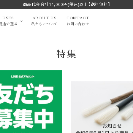
商品代金合計11,000円(税込)以上【送料無料】
USES
ABOUT US
CONTACT
用途で選ぶ
私たちについて
お問い合わせ
特集
大中筆（半切・条幅以
かな
漢字
（作品向き）
上）
写経・御朱印
画筆・絵てがみ
系）
小筆
贈り物（限定セット）
洗浄剤・その他
てがみ
限定品・セット品
フェイスブラシ
チークブラシ
筆
化粧筆