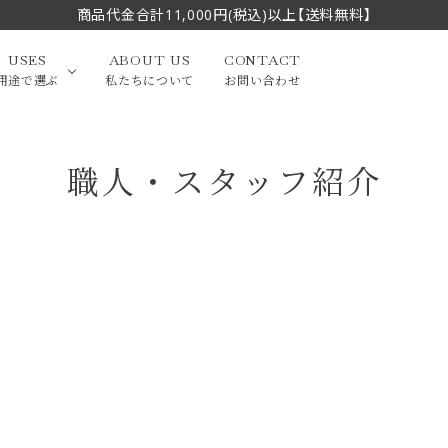
商品代金合計11,000円(税込)以上【送料無料】
USES
ABOUT US
CONTACT
用途で選ぶ
私たちについて
お問い合わせ
職人・スタッフ紹介
大中筆（半切・条幅以
かな
漢字
（作品向き）
上）
写経・御朱印
画筆・絵てがみ
系）
小筆
贈り物（限定セット）
洗浄剤・その他
てがみ
限定品・セット品
フェイスブラシ
チークブラシ
筆
化粧筆