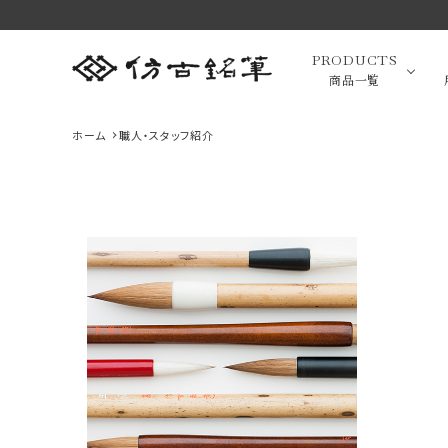
PRODUCTS
商品一覧
ホーム
職人・スタッフ紹介
高級羊毛
最近チェックした商品
小筆（面相
画筆・絵
萌 スクリュー
緑風 中 伝統
萌 眉ブラシ＆
ブラシ P-B4
工芸士香川翠
コーム P-B2
萌シリーズ 熊
1,650円(税込)
皐作 高級書筆
16,500円(税
萌シリーズ 熊
1,760円(税込)
favorite
favorite
野筆 化粧筆
羊毛 筆匠 仿
込)
野筆 化粧筆
favorite
高級化粧
筆匠 仿古堂
古堂
筆匠 仿古堂