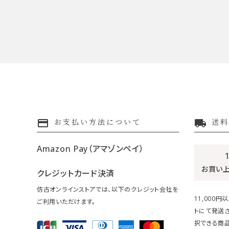
payment
local_shipping
お支払い方法について
送料
Amazon Pay（アマゾンペイ）
お買い
クレジットカード決済
仿古オンラインストアでは、以下のクレジット会社を
11,000
ご利用いただけます。
トにて発送
択できる商