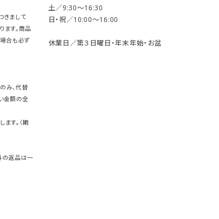
土／9:30〜16:30
つきまして
日・祝／10:00〜16:00
ります。商品
の場合も必ず
休業日／第３日曜日・年末年始・お盆
のみ、代替
い金額の全
します。（期
外の返品は一