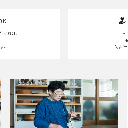
OK
だければ、
大
す。
仿古堂