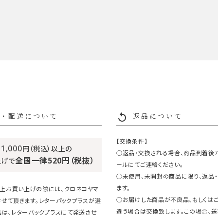
replay
・配送について
返品について
【交換条件】
11,000
円（税込）以上の
○返品・交換される場合、商品到着後
全国一律520円（税抜）
上げで
ールにてご連絡ください。
○未使用、未開封の商品に限り、返品
ます。
円以上お買い上げの際には、クロネコヤマ
○お届けした商品が不良品、もしくは
させて頂きます。レターパックプラスが選
違う場合は交換致します。この場合、
品は、レターパックプラスにて発送させ