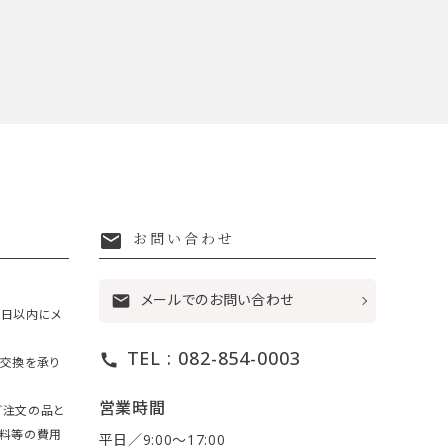
mail
お問い合わせ
メールでのお問い合わせ
mail
7日以内にメ
TEL : 082-854-0003
call
・交換を承り
営業時間
ご注文の品と
送料等の費用
平日／9:00〜17:00