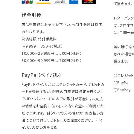
て頂きます。
代金引換
レターパッ
商品到着時にお支払い下さい。代引手数料は以下
は、クロネ
のとおりです。
は、全国一律
決済総額 代引手数料
～9,999 … 350円（税込）
誠に勝手な
10,000～29,999円 … 500円（税込）
された場合
30,000～99,999円 … 700円（税込）
頂きます。
PayPal（ペイパル）
○クレジッ
○PayPal
PayPal（ペイパル）とはクレジットカード、デビットカ
○PayPay
ードを登録するか、銀行の口座振替設定を行うだけ
で、IDとパスワードのみでの取引が可能に。お支払
い情報をお店側に伝えることなく安全にご利用いた
だけます。PayPal（ペイパル）の使い方・お支払い方
法について詳しくは下記よりご確認ください。⇒
ペ
イパルの使い方を見る