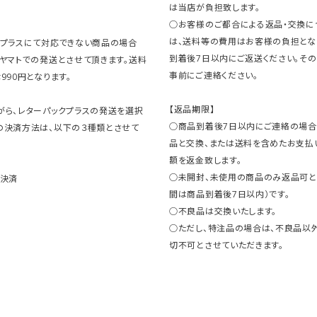
は当店が負担致します。
○お客様のご都合による返品・交換に
は、送料等の費用はお客様の負担とな
クプラスにて対応できない商品の場合
到着後7日以内にご返送ください。そ
コヤマトでの発送とさせて頂きます。送料
事前にご連絡ください。
990円となります。
【返品期限】
がら、レターパックプラスの発送を選択
○商品到着後7日以内にご連絡の場合
の決済方法は、以下の３種類とさせて
品と交換、または送料を含めたお支払
額を返金致します。
○未開封、未使用の商品のみ返品可と
ト決済
間は商品到着後7日以内）です。
○不良品は交換いたします。
○ただし、特注品の場合は、不良品以
切不可とさせていただきます。