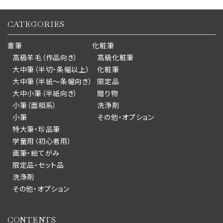
CATEGORIES
書筆
化粧筆
高級羊毛（作品向き）
高級化粧筆
大中筆（半切・条幅以上）
化粧筆
大中筆（半紙～条幅向き）
限定品
大中小筆（半紙向き）
贈り物
小筆（面相系）
洗浄剤
小筆
その他・オプション
特大筆・珍品筆
学童用（初心者用）
画筆・絵てがみ
限定品・セット品
洗浄剤
その他・オプション
CONTENTS