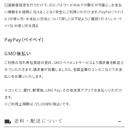
口座振替設定を行うだけで、IDとパスワードのみでの取引が可能に。お支払
い情報をお店側に伝えることなく安全にご利用いただけます。PayPal（ペイパ
ル）の使い方・お支払い方法について詳しくは下記よりご確認ください。⇒
ペ
イパルの使い方を見る
PayPay（ペイペイ）
GMO後払い
ご利用の流れ弊社発送の翌日、GMOペイメントサービスより請求書を郵送さ
せていただきます。請求書が到着しましたら、全国主要のコンビニなどでお支
払いをお願いいたします。
※コンビニ、銀行、郵便局、LINE Pay、その他決済アプリでお支払いいただけ
ます。
※ご利用上限額は、55,000円（税込）です。
送料・配送について
local_shipping