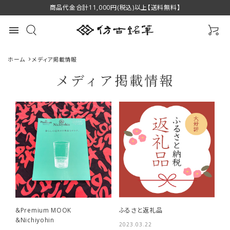
商品代金合計11,000円(税込)以上【送料無料】
menu
ホーム
メディア掲載情報
メディア掲載情報
最近チェックした商品
萌 スクリューブラ
緑風 中 伝統工芸
萌 眉ブラシ＆コ
シ P-B4 萌シリー
士香川翠皐作 高
ーム P-B2 萌シリ
ズ 熊野筆 化粧筆
1,650円(税込)
級書筆 羊毛 筆匠
16,500円(税込)
ーズ 熊野筆 化粧
1,760円(税込)
favorite
favorite
favorite
筆匠 仿古堂
仿古堂
筆 筆匠 仿古堂
&Premium MOOK
ふるさと返礼品
HOUKODOU
HOUKODOU
&Nichiyohin
2023.03.22