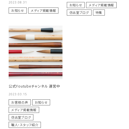
2023.08.31
お知らせ
メディア掲載情報
商品一覧
お知らせ
メディア掲載情報
仿古堂ブログ
特集
用途で選ぶ
私たちについて
ご利用ガイド
プライバシーポリシー
特定商取引法について
公式Youtubeチャンネル 運営中
お問い合わせ
2023.03.15
お客様の声
お知らせ
メディア掲載情報
仿古堂ブログ
職人・スタッフ紹介