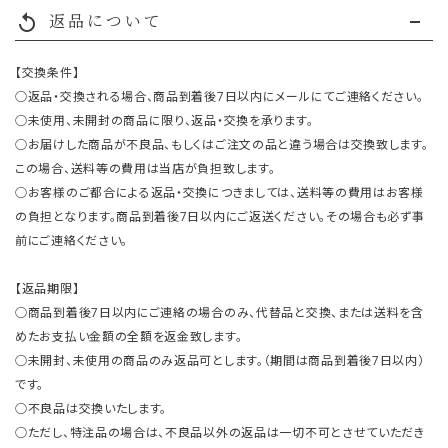
返品について
replay
【交換条件】
○返品・交換される場合、商品到着後7日以内にメールにてご連絡ください。
○未使用、未開封の商品に限り、返品・交換を承ります。
○お届けした商品が不良品、もしくはご注文の品と違う場合は交換致します。
この場合、送料等の費用は当店が負担致します。
○お客様のご都合による返品・交換につきましては、送料等の費用はお客様
の負担となります。商品到着後7日以内にご返送ください。その場合も必ず事
前にご連絡ください。
【返品期限】
○商品到着後7日以内にご連絡の場合のみ、代替品と交換、または送料を含
めたお支払い金額の全額を返金致します。
○未開封、未使用の商品のみ返品可とします。（期間は商品到着後7日以内）
です。
○不良品は交換いたします。
○ただし、特注品の場合は、不良品以外の返品は一切不可とさせていただき