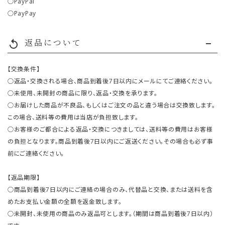
○PayPal
○PayPay
返品について
replay
【交換条件】
○返品・交換される場合、商品到着後7日以内にメールにてご連絡ください。
○未使用、未開封の商品に限り、返品・交換を承ります。
○お届けした商品が不良品、もしくはご注文の品と違う場合は交換致します。
この場合、送料等の費用は当店が負担致します。
○お客様のご都合による返品・交換につきましては、送料等の費用はお客様
の負担となります。商品到着後7日以内にご返送ください。その場合も必ず事
前にご連絡ください。
【返品期限】
○商品到着後7日以内にご連絡の場合のみ、代替品と交換、または送料を含
めたお支払い金額の全額を返金致します。
○未開封、未使用の商品のみ返品可とします。（期間は商品到着後7日以内）