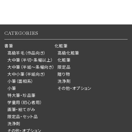
CATEGORIES
書筆
化粧筆
高級羊毛（作品向き）
高級化粧筆
大中筆（半切・条幅以上）
化粧筆
大中筆（半紙～条幅向き）
限定品
大中小筆（半紙向き）
贈り物
小筆（面相系）
洗浄剤
小筆
その他・オプション
特大筆・珍品筆
学童用（初心者用）
画筆・絵てがみ
限定品・セット品
洗浄剤
その他・オプション