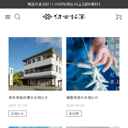
商品代金合計11,000円(税込)以上【送料無料】
menu
最近チェックした商品
萌 スクリューブラ
緑風 中 伝統工芸
萌 眉ブラシ＆コ
年末年始休業のお知らせ
価格改定のお知らせ
シ P-B4 萌シリー
士香川翠皐作 高
ーム P-B2 萌シリ
2025.12.19
2025.04.25
ズ 熊野筆 化粧筆
1,650円(税込)
級書筆 羊毛 筆匠
16,500円(税込)
ーズ 熊野筆 化粧
1,760円(税込)
favorite
favorite
favorite
筆匠 仿古堂
仿古堂
筆 筆匠 仿古堂
お知らせ
未分類
HOUKODOU
HOUKODOU