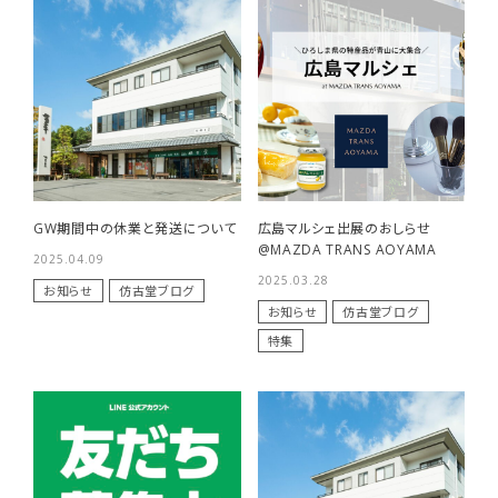
商品一覧
用途で選ぶ
私たちについて
ご利用ガイド
GW期間中の休業と発送について
広島マルシェ出展のおしらせ
@MAZDA TRANS AOYAMA
プライバシーポリシー
2025.04.09
2025.03.28
お知らせ
仿古堂ブログ
特定商取引法について
お知らせ
仿古堂ブログ
特集
お問い合わせ