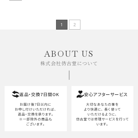
1
2
ABOUT US
株式会社仿古堂について
返品・交換7日間OK
安心アフターサービス
お届け後7日以内に
大切なあなたの筆を
お申し付けいただければ、
より快適に、
長く使って
返品・交換を承ります。
いただけるように、
※一部除外の商品も
仿古堂では修理サービスを行って
ございます。
います。