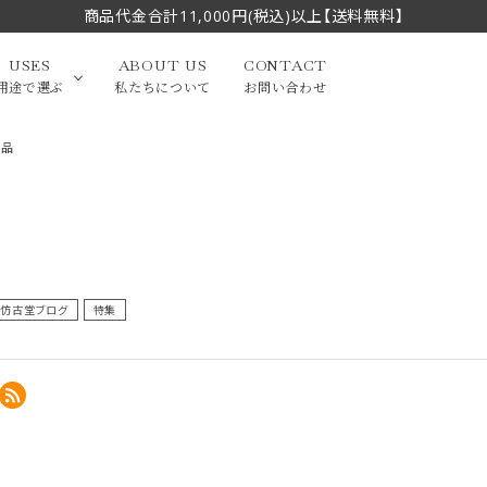
商品代金合計11,000円(税込)以上【送料無料】
USES
ABOUT US
CONTACT
用途で選ぶ
私たちについて
お問い合わせ
礼品
大中筆（半切・条幅以
かな
漢字
（作品向き）
上）
写経・御朱印
画筆・絵てがみ
系）
小筆
仿古堂ブログ
特集
贈り物（限定セット）
洗浄剤・その他
てがみ
限定品・セット品
フェイスブラシ
チークブラシ
筆
化粧筆