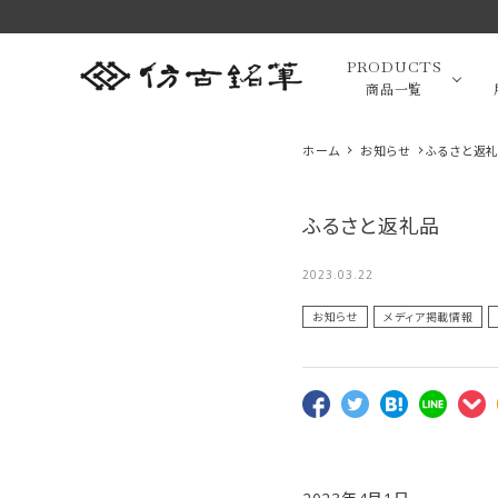
PRODUCTS
商品一覧
ホーム
お知らせ
ふるさと返
ふるさと返礼品
高級羊毛
最近チェックした商品
2023.03.22
小筆（面相
お知らせ
メディア掲載情報
画筆・絵
萌 スクリュー
緑風 中 伝統
萌 眉ブラシ＆
ブラシ P-B4
工芸士香川翠
コーム P-B2
萌シリーズ 熊
1,650円(税込)
皐作 高級書筆
16,500円(税
萌シリーズ 熊
1,760円(税込)
favorite
favorite
野筆 化粧筆
羊毛 筆匠 仿
込)
野筆 化粧筆
favorite
高級化粧
筆匠 仿古堂
古堂
筆匠 仿古堂