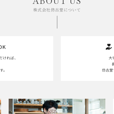
ABOUT US
株式会社仿古堂について
OK
だければ、
大
す。
仿古堂