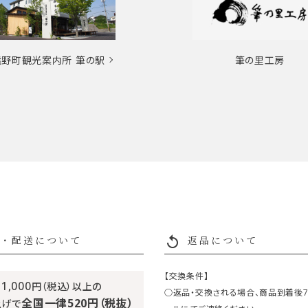
熊野町観光案内所
筆の駅
筆の里工房
replay
・配送について
返品について
【交換条件】
11,000
円（税込）以上の
○返品・交換される場合、商品到着後
全国一律520円（税抜）
上げで