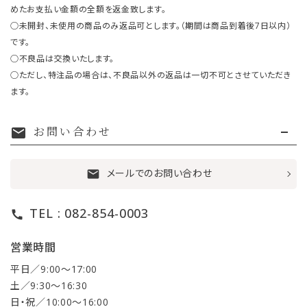
めたお支払い金額の全額を返金致します。
○未開封、未使用の商品のみ返品可とします。（期間は商品到着後7日以内）
です。
○不良品は交換いたします。
○ただし、特注品の場合は、不良品以外の返品は一切不可とさせていただき
ます。
お問い合わせ
mail
メールでのお問い合わせ
mail
TEL : 082-854-0003
call
営業時間
平日／9:00〜17:00
土／9:30〜16:30
日・祝／10:00〜16:00