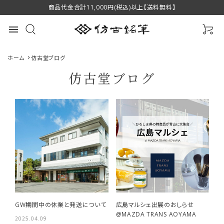
商品代金合計11,000円(税込)以上【送料無料】
menu
ホーム
仿古堂ブログ
仿古堂ブログ
最近チェックした商品
萌 スクリューブラ
緑風 中 伝統工芸
萌 眉ブラシ＆コ
シ P-B4 萌シリー
士香川翠皐作 高
ーム P-B2 萌シリ
ズ 熊野筆 化粧筆
1,650円(税込)
級書筆 羊毛 筆匠
16,500円(税込)
ーズ 熊野筆 化粧
1,760円(税込)
favorite
favorite
favorite
筆匠 仿古堂
仿古堂
筆 筆匠 仿古堂
GW期間中の休業と発送について
広島マルシェ出展のおしらせ
HOUKODOU
HOUKODOU
@MAZDA TRANS AOYAMA
2025.04.09