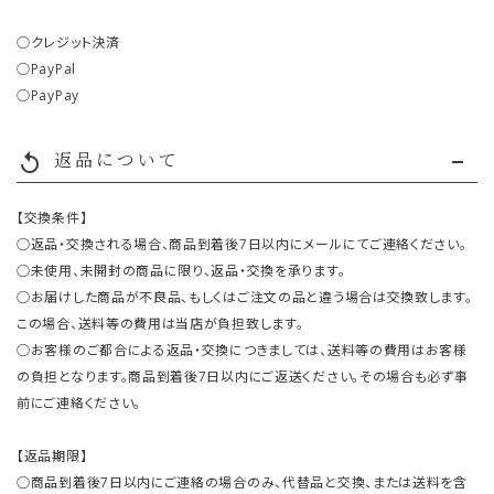
○クレジット決済
○PayPal
○PayPay
返品について
replay
【交換条件】
○返品・交換される場合、商品到着後7日以内にメールにてご連絡ください。
○未使用、未開封の商品に限り、返品・交換を承ります。
○お届けした商品が不良品、もしくはご注文の品と違う場合は交換致します。
この場合、送料等の費用は当店が負担致します。
○お客様のご都合による返品・交換につきましては、送料等の費用はお客様
の負担となります。商品到着後7日以内にご返送ください。その場合も必ず事
前にご連絡ください。
【返品期限】
○商品到着後7日以内にご連絡の場合のみ、代替品と交換、または送料を含