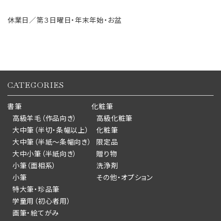
休業日／第３日曜日・年末年始・お盆
CATEGORIES
書筆
化粧筆
高級羊毛（作品向き）
高級化粧筆
大中筆（半切・条幅以上）
化粧筆
大中筆（半紙～条幅向き）
限定品
大中小筆（半紙向き）
贈り物
小筆（面相系）
洗浄剤
小筆
その他・オプション
特大筆・珍品筆
学童用（初心者用）
画筆・絵てがみ