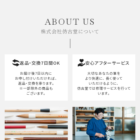
キーワード
ABOUT US
株式会社仿古堂について
カテゴリー
返品・交換7日間OK
安心アフターサービス
検索する
お届け後7日以内に
大切なあなたの筆を
お申し付けいただければ、
より快適に、
長く使って
返品・交換を承ります。
いただけるように、
※一部除外の商品も
仿古堂では修理サービスを行って
ございます。
います。