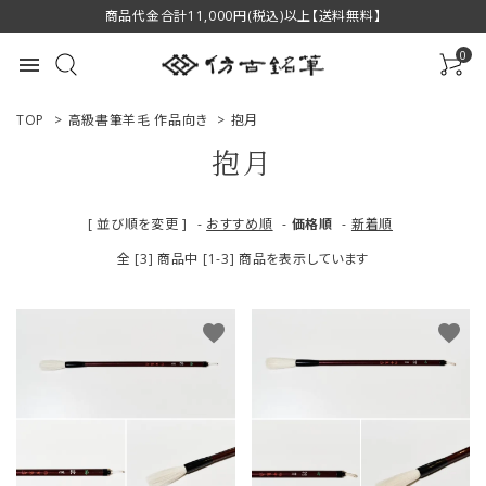
商品代金合計11,000円(税込)以上【送料無料】
0
menu
TOP
>
高級書筆羊毛 作品向き
>
抱月
抱月
ACCOUNT MENU
[ 並び順を変更 ]
-
おすすめ順
-
価格順
-
新着順
ようこそ ゲスト 様
全 [3] 商品中 [1-3] 商品を表示しています
ログイン
新規会員登録
favorite
favorite
商品一覧
用途で選ぶ
私たちについて