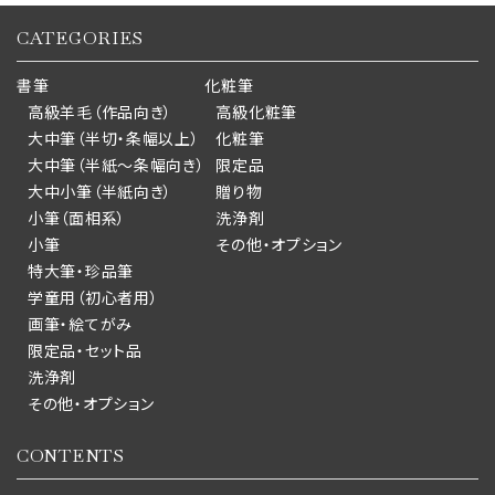
CATEGORIES
書筆
化粧筆
高級羊毛（作品向き）
高級化粧筆
大中筆（半切・条幅以上）
化粧筆
大中筆（半紙～条幅向き）
限定品
大中小筆（半紙向き）
贈り物
小筆（面相系）
洗浄剤
小筆
その他・オプション
特大筆・珍品筆
学童用（初心者用）
画筆・絵てがみ
限定品・セット品
洗浄剤
その他・オプション
CONTENTS