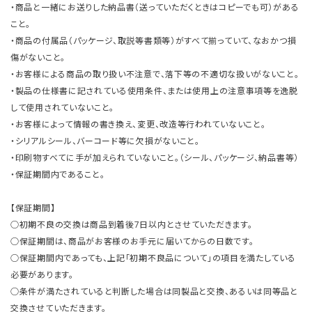
・商品と一緒にお送りした納品書（送っていただくときはコピーでも可）がある
こと。
・商品の付属品（パッケージ、取説等書類等）がすべて揃っていて、なおかつ損
傷がないこと。
・お客様による商品の取り扱い不注意で、落下等の不適切な扱いがないこと。
・製品の仕様書に記されている使用条件、または使用上の注意事項等を逸脱
して使用されていないこと。
・お客様によって情報の書き換え、変更、改造等行われていないこと。
・シリアルシール、バーコード等に欠損がないこと。
・印刷物すべてに手が加えられていないこと。（シール、パッケージ、納品書等）
・保証期間内であること。
【保証期間】
○初期不良の交換は商品到着後7日以内とさせていただきます。
○保証期間は、商品がお客様のお手元に届いてからの日数です。
○保証期間内であっても、上記「初期不良品について」の項目を満たしている
必要があります。
○条件が満たされていると判断した場合は同製品と交換、あるいは同等品と
交換させていただきます。