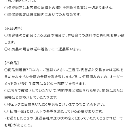
じめご連絡ください。
○保証規定はお客様の法律上の権利を制限する事は一切ありません。
○当保証規定は日本国内においてのみ有効です。
【返品送料】
○お客様のご都合による返品の場合は、弊社宛ての送料のご負担をお願い致
します。
○不良品の場合は送料着払いにて返品願います。
【不良品】
○商品到着後7日以内にご連絡ください。正規品/代替品と交換または送料を
含めたお支払い金額の全額を返金致します。但し、使用済みのもの、オーダー
メイド及び受注生産商品などの一部商品を除きます。
○こちらで確認させていただいて、初期不良と認められた場合、同製品または
同等品と交換させていただきます。
○チェックに日数をいただく場合もございますのでご了承下さい。
○「初期不良」とは、以下の基準を満たしている必要があります。
・お送りしたときの、運送会社の送り状の控え（送っていただくときはコピーで
も可）があること。