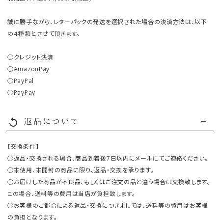
誠に勝手ながら、レターパックの発送を選択された場合の決済方法は、以下
の４種類とさせて頂きます。
○クレジット決済
○AmazonPay
○PayPal
○PayPay
返品について
replay
【交換条件】
○返品・交換される場合、商品到着後7日以内にメールにてご連絡ください。
○未使用、未開封の商品に限り、返品・交換を承ります。
○お届けした商品が不良品、もしくはご注文の品と違う場合は交換致します。
この場合、送料等の費用は当店が負担致します。
○お客様のご都合による返品・交換につきましては、送料等の費用はお客様
の負担となります。