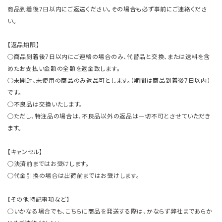
商品到着後7日以内にご返送ください。その場合も必ず事前にご連絡くださ
い。
【返品期限】
○商品到着後7日以内にご連絡の場合のみ、代替品と交換、または送料を含
めたお支払い金額の全額を返金致します。
○未開封、未使用の商品のみ返品可とします。（期間は商品到着後7日以内）
です。
○不良品は交換いたします。
○ただし、特注品の場合は、不良品以外の返品は一切不可とさせていただき
ます。
【キャンセル】
○決済前まではお受けします。
○代金引換の場合は出荷前まではお受けします。
【その他特記事項など】
○いかなる場合でも、こちらに商品を発送する際は、かならず弊社まであらか