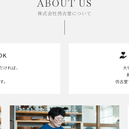
ABOUT US
株式会社仿古堂について
OK
だければ、
大
す。
仿古堂