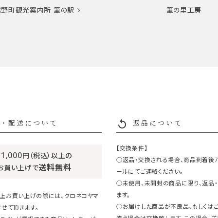
熊野町観光案内所
筆の駅
筆の里工房
replay
・配送について
返品について
【交換条件】
11,000
円（税込）以上の
○返品・交換される場合、商品到着後
送料無料
お買い上げで
ールにてご連絡ください。
○未使用、未開封の商品に限り、返品
ます。
円以上お買い上げの際には、クロネコヤマ
○お届けした商品が不良品、もしくは
せて頂きます。