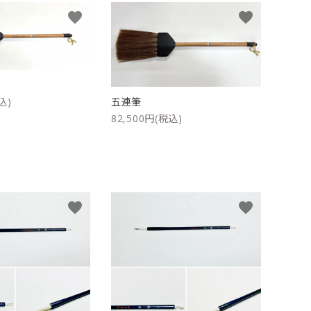
favorite
favorite
ケース
洗浄剤・その他
込)
五連筆
82,500円(税込)
favorite
favorite