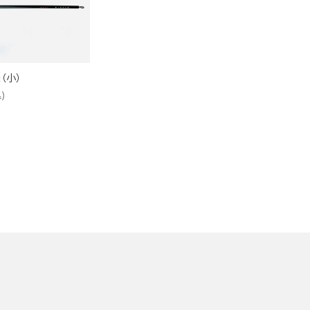
（小）
)