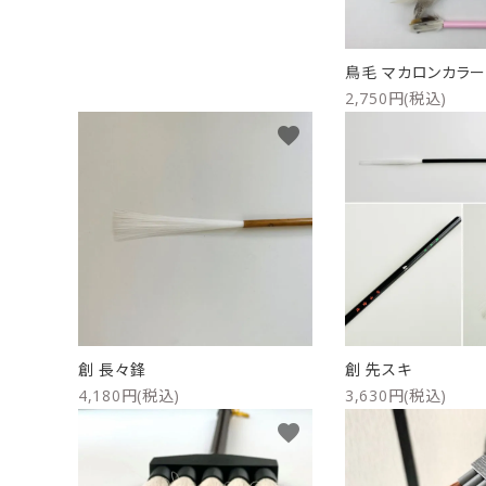
鳥毛 マカロンカラ
2,750円(税込)
favorite
創 長々鋒
創 先スキ
4,180円(税込)
3,630円(税込)
favorite