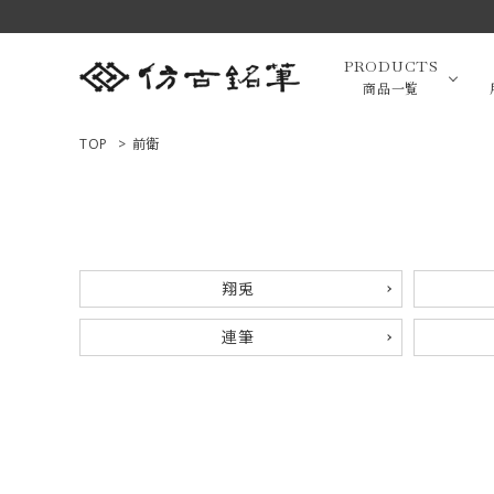
PRODUCTS
商品一覧
TOP
>
前衛
高級羊毛
ACCOUNT MENU
ようこそ ゲスト 様
小筆（面相
翔兎
ログイン
新規会員登録
連筆
画筆・絵
商品一覧
用途で選ぶ
高級化粧
私たちについて