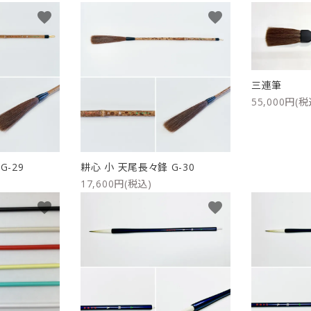
favorite
favorite
リップブラシ
贈り物（限定セット）
オプション・その他
洗顔ブラシ
三連筆
55,000円(税
G-29
耕心 小 天尾長々鋒 G-30
17,600円(税込)
favorite
favorite