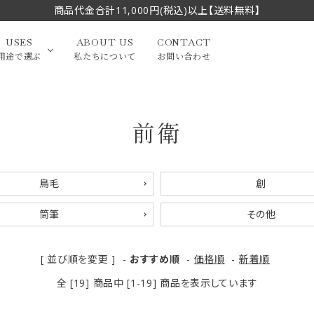
商品代金合計11,000円(税込)以上【送料無料】
USES
ABOUT US
CONTACT
用途で選ぶ
私たちについて
お問い合わせ
前衛
大中筆（半切・条幅以
かな
漢字
（作品向き）
上）
写経・御朱印
画筆・絵てがみ
系）
小筆
鳥毛
創
贈り物（限定セット）
洗浄剤・その他
筒筆
その他
てがみ
限定品・セット品
[ 並び順を変更 ]
-
おすすめ順
-
価格順
-
新着順
全 [19] 商品中 [1-19] 商品を表示しています
フェイスブラシ
チークブラシ
筆
化粧筆