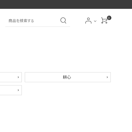
0
大中筆（半紙～条幅向
詩文書
実用書
大中小筆（半紙向き）
き）
前衛
大字
特大筆・珍品筆
学童用（初心者用）
耕心
洗浄剤
オプション・その他
アイシャドーブラシ
アイブローブラシ
限定品
贈り物