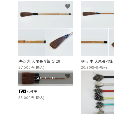
favorite
洗浄剤
ご利用ガイド
プライバシーポリシー
特定商取引法について
お問い合わせ
耕心 大 天尾長々鋒 G-28
耕心 中 天尾長々鋒 
27,500円(税込)
20,900円(税込)
favorite
SOLD OUT
七連筆
88,000円(税込)