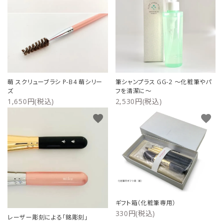
萌 スクリューブラシ P-B4 萌シリー
筆シャンプラス GG-2 ～化粧筆やパ
ズ
フを清潔に～
1,650円(税込)
2,530円(税込)
favorite
favorite
ギフト箱（化粧筆専用）
330円(税込)
レーザー彫刻による「銘彫刻」