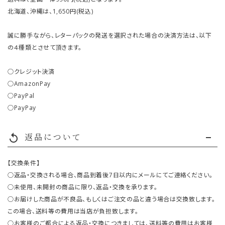
北海道、沖縄は、1,650円(税込)
誠に勝手ながら、レターパックの発送を選択された場合の決済方法は、以下
の４種類とさせて頂きます。
○クレジット決済
○AmazonPay
○PayPal
○PayPay
返品について
replay
【交換条件】
○返品・交換される場合、商品到着後7日以内にメールにてご連絡ください。
○未使用、未開封の商品に限り、返品・交換を承ります。
○お届けした商品が不良品、もしくはご注文の品と違う場合は交換致します。
この場合、送料等の費用は当店が負担致します。
○お客様のご都合による返品・交換につきましては、送料等の費用はお客様