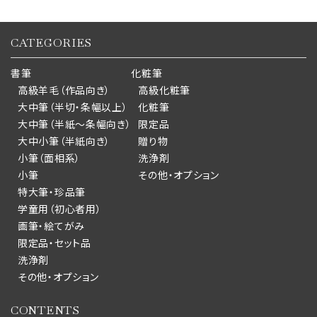
CATEGORIES
書筆
化粧筆
高級羊毛（作品向き）
高級化粧筆
大中筆（半切・条幅以上）
化粧筆
大中筆（半紙～条幅向き）
限定品
大中小筆（半紙向き）
贈り物
小筆（面相系）
洗浄剤
小筆
その他・オプション
特大筆・珍品筆
学童用（初心者用）
画筆・絵てがみ
限定品・セット品
洗浄剤
その他・オプション
CONTENTS