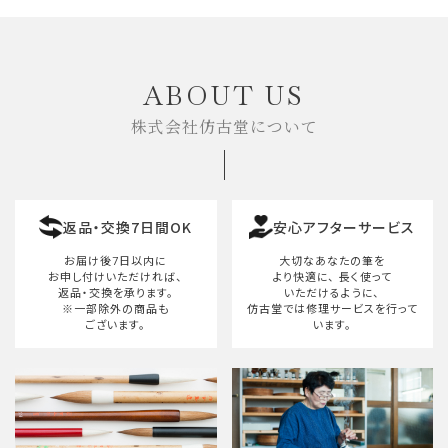
キーワード
ABOUT US
株式会社仿古堂について
カテゴリー
返品・交換7日間OK
安心アフターサービス
検索する
お届け後7日以内に
大切なあなたの筆を
お申し付けいただければ、
より快適に、
長く使って
返品・交換を承ります。
いただけるように、
※一部除外の商品も
仿古堂では修理サービスを行って
ございます。
います。