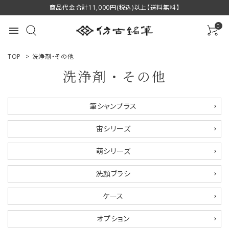
商品代金合計11,000円(税込)以上【送料無料】
0
menu
TOP
>
洗浄剤・その他
洗浄剤・その他
ACCOUNT MENU
筆シャンプラス
ようこそ ゲスト 様
宙シリーズ
ログイン
新規会員登録
萌シリーズ
商品一覧
洗顔ブラシ
用途で選ぶ
ケース
私たちについて
オプション