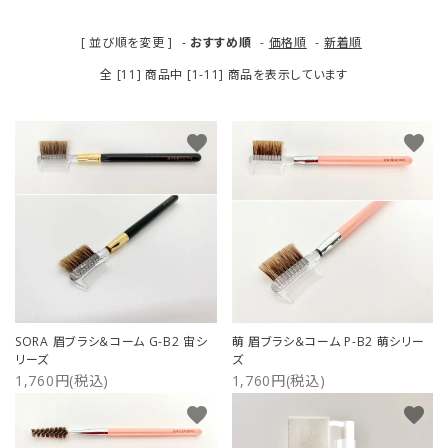
ご利用ガイド
[ 並び順を変更 ]
-
おすすめ順
-
価格順
-
新着順
全 [11] 商品中 [1-11] 商品を表示しています
プライバシーポリシー
特定商取引法について
favorite
favorite
お問い合わせ
SORA 眉ブラシ＆コーム G-B2 宙シ
萌 眉ブラシ＆コーム P-B2 萌シリー
リーズ
ズ
1,760円(税込)
1,760円(税込)
favorite
favorite