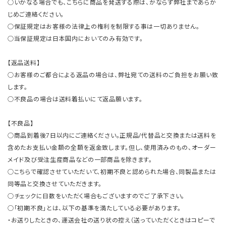
○いかなる場合でも、こちらに商品を発送する際は、かならず弊社まであらか
じめご連絡ください。
○保証規定はお客様の法律上の権利を制限する事は一切ありません。
○当保証規定は日本国内においてのみ有効です。
【返品送料】
○お客様のご都合による返品の場合は、弊社宛ての送料のご負担をお願い致
します。
○不良品の場合は送料着払いにて返品願います。
【不良品】
○商品到着後7日以内にご連絡ください。正規品/代替品と交換または送料を
含めたお支払い金額の全額を返金致します。但し、使用済みのもの、オーダー
メイド及び受注生産商品などの一部商品を除きます。
○こちらで確認させていただいて、初期不良と認められた場合、同製品または
同等品と交換させていただきます。
○チェックに日数をいただく場合もございますのでご了承下さい。
○「初期不良」とは、以下の基準を満たしている必要があります。
・お送りしたときの、運送会社の送り状の控え（送っていただくときはコピーで