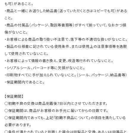
も可）があること。
・商品と一緒にお送りした納品書（送っていただくときはコピーでも可）がある
こと。
・商品の付属品（パッケージ、取説等書類等）がすべて揃っていて、なおかつ損
傷がないこと。
・お客様による商品の取り扱い不注意で、落下等の不適切な扱いがないこと。
・製品の仕様書に記されている使用条件、または使用上の注意事項等を逸脱
して使用されていないこと。
・お客様によって情報の書き換え、変更、改造等行われていないこと。
・シリアルシール、バーコード等に欠損がないこと。
・印刷物すべてに手が加えられていないこと。（シール、パッケージ、納品書等）
・保証期間内であること。
【保証期間】
○初期不良の交換は商品到着後7日以内とさせていただきます。
○保証期間は、商品がお客様のお手元に届いてからの日数です。
○保証期間内であっても、上記「初期不良品について」の項目を満たしている
必要があります。
○条件が満たされていると判断した場合は同製品と交換、あるいは同等品と