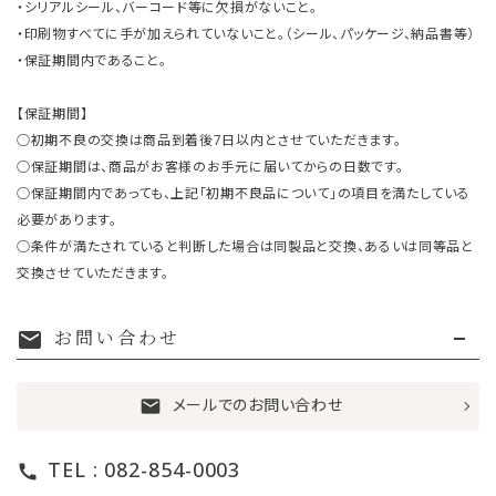
・シリアルシール、バーコード等に欠損がないこと。
・印刷物すべてに手が加えられていないこと。（シール、パッケージ、納品書等）
・保証期間内であること。
【保証期間】
○初期不良の交換は商品到着後7日以内とさせていただきます。
○保証期間は、商品がお客様のお手元に届いてからの日数です。
○保証期間内であっても、上記「初期不良品について」の項目を満たしている
必要があります。
○条件が満たされていると判断した場合は同製品と交換、あるいは同等品と
交換させていただきます。
お問い合わせ
mail
メールでのお問い合わせ
mail
TEL : 082-854-0003
call