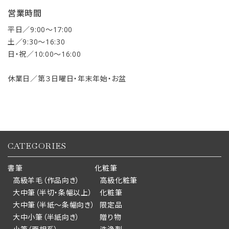
営業時間
平日／9:00〜17:00
土／9:30〜16:30
日・祝／10:00〜16:00
休業日／第３日曜日・年末年始・お盆
CATEGORIES
書筆
化粧筆
高級羊毛（作品向き）
高級化粧筆
大中筆（半切・条幅以上）
化粧筆
大中筆（半紙～条幅向き）
限定品
大中小筆（半紙向き）
贈り物