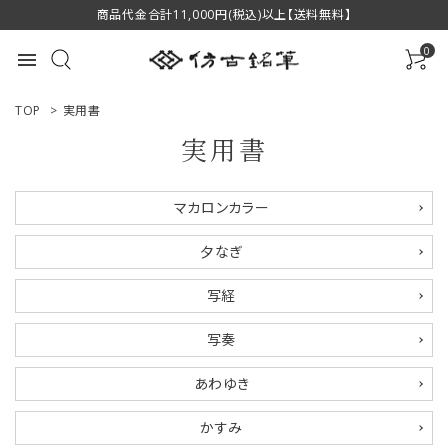
商品代金合計11,000円(税込)以上【送料無料】
0
menu
TOP
>
実用書
実用書
ACCOUNT MENU
マカロンカラー
ようこそ ゲスト 様
夕なぎ
ログイン
新規会員登録
写経
商品一覧
写奏
用途で選ぶ
あわゆき
私たちについて
かすみ