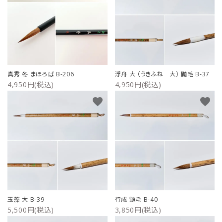
真秀 冬 まほろば B-206
浮舟 大 （うきふね 大） 鼬毛 B-37
4,950円(税込)
4,950円(税込)
favorite
favorite
玉藻 大 B-39
行成 鼬毛 B-40
5,500円(税込)
3,850円(税込)