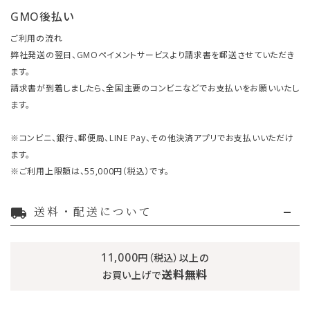
GMO後払い
ご利用の流れ
弊社発送の翌日、GMOペイメントサービスより請求書を郵送させていただき
ます。
請求書が到着しましたら、全国主要のコンビニなどでお支払いをお願いいたし
ます。
※コンビニ、銀行、郵便局、LINE Pay、その他決済アプリでお支払いいただけ
ます。
※ご利用上限額は、55,000円（税込）です。
送料・配送について
local_shipping
11,000
円（税込）以上の
送料無料
お買い上げで