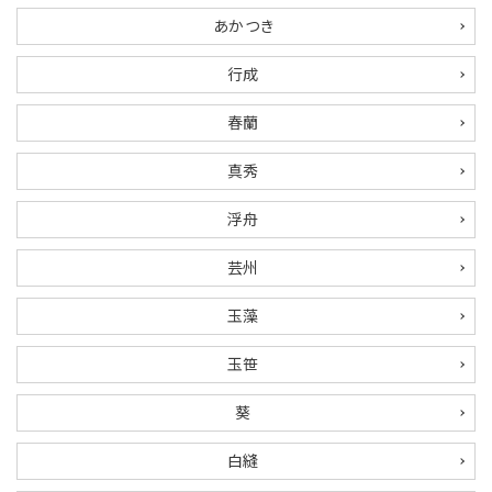
あかつき
ご利用ガイド
行成
プライバシーポリシー
春蘭
特定商取引法について
真秀
お問い合わせ
浮舟
芸州
玉藻
玉笹
葵
白縫