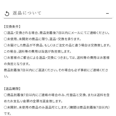
返品について
replay
【交換条件】
○返品・交換される場合、商品到着後7日以内にメールにてご連絡ください。
○未使用、未開封の商品に限り、返品・交換を承ります。
○お届けした商品が不良品、もしくはご注文の品と違う場合は交換致します。
この場合、送料等の費用は当店が負担致します。
○お客様のご都合による返品・交換につきましては、送料等の費用はお客様
の負担となります。
商品到着後7日以内にご返送ください。その場合も必ず事前にご連絡くださ
い。
【返品期限】
○商品到着後7日以内にご連絡の場合のみ、代替品と交換、または送料を含
めたお支払い金額の全額を返金致します。
○未開封、未使用の商品のみ返品可とします。（期間は商品到着後7日以内）
です。