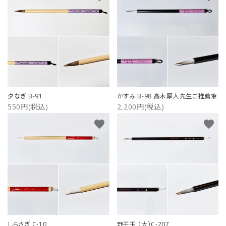
夕なぎ B-91
かすみ B-98 高木厚人先生ご推薦筆
550円(税込)
2,200円(税込)
favorite
favorite
しらさぎ C-10
野干玉 （大）C-207