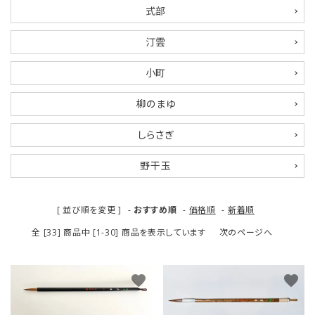
式部
汀雲
小町
柳のまゆ
しらさぎ
野干玉
[ 並び順を変更 ]
-
おすすめ順
-
価格順
-
新着順
全 [33] 商品中 [1-30] 商品を表示しています
次のページへ
favorite
favorite