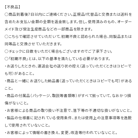
【不良品】
○商品到着後7日以内にご連絡ください。正規品/代替品と交換または送料を
含めたお支払い金額の全額を返金致します。但し、使用済みのもの、オーダー
メイド及び受注生産商品などの一部商品を除きます。
○こちらで確認させていただいて、初期不良と認められた場合、同製品または
同等品と交換させていただきます。
○チェックに日数をいただく場合もございますのでご了承下さい。
○「初期不良」とは、以下の基準を満たしている必要があります。
・お送りしたときの、運送会社の送り状の控え（送っていただくときはコピーで
も可）があること。
・商品と一緒にお送りした納品書（送っていただくときはコピーでも可）がある
こと。
・商品の付属品（パッケージ、取説等書類等）がすべて揃っていて、なおかつ損
傷がないこと。
・お客様による商品の取り扱い不注意で、落下等の不適切な扱いがないこと。
・製品の仕様書に記されている使用条件、または使用上の注意事項等を逸脱
して使用されていないこと。
・お客様によって情報の書き換え、変更、改造等行われていないこと。