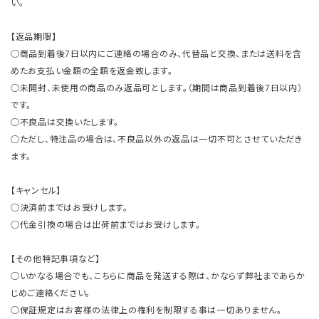
い。
【返品期限】
○商品到着後7日以内にご連絡の場合のみ、代替品と交換、または送料を含
めたお支払い金額の全額を返金致します。
○未開封、未使用の商品のみ返品可とします。（期間は商品到着後7日以内）
です。
○不良品は交換いたします。
○ただし、特注品の場合は、不良品以外の返品は一切不可とさせていただき
ます。
【キャンセル】
○決済前まではお受けします。
○代金引換の場合は出荷前まではお受けします。
【その他特記事項など】
○いかなる場合でも、こちらに商品を発送する際は、かならず弊社まであらか
じめご連絡ください。
○保証規定はお客様の法律上の権利を制限する事は一切ありません。