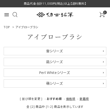
商品代金合計11,000円(税込)以上【送料無料】
0
menu
TOP
>
アイブローブラシ
アイブローブラシ
ACCOUNT MENU
宙シリーズ
ようこそ ゲスト 様
凪シリーズ
ログイン
新規会員登録
Perl Whiteシリーズ
商品一覧
萌シリーズ
用途で選ぶ
[ 並び順を変更 ]
-
おすすめ順
-
価格順
-
新着順
私たちについて
全 [2] 商品中 [1-2] 商品を表示しています