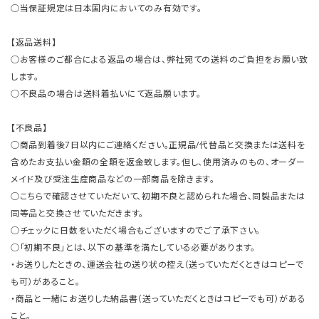
○当保証規定は日本国内においてのみ有効です。
【返品送料】
○お客様のご都合による返品の場合は、弊社宛ての送料のご負担をお願い致
します。
○不良品の場合は送料着払いにて返品願います。
【不良品】
○商品到着後7日以内にご連絡ください。正規品/代替品と交換または送料を
含めたお支払い金額の全額を返金致します。但し、使用済みのもの、オーダー
メイド及び受注生産商品などの一部商品を除きます。
○こちらで確認させていただいて、初期不良と認められた場合、同製品または
同等品と交換させていただきます。
○チェックに日数をいただく場合もございますのでご了承下さい。
○「初期不良」とは、以下の基準を満たしている必要があります。
・お送りしたときの、運送会社の送り状の控え（送っていただくときはコピーで
も可）があること。
・商品と一緒にお送りした納品書（送っていただくときはコピーでも可）がある
こと。