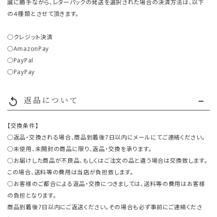
誠に勝手ながら、レターパックの発送を選択された場合の決済方法は、以下
の４種類とさせて頂きます。
○クレジット決済
○AmazonPay
○PayPal
○PayPay
返品について
replay
【交換条件】
○返品・交換される場合、商品到着後7日以内にメールにてご連絡ください。
○未使用、未開封の商品に限り、返品・交換を承ります。
○お届けした商品が不良品、もしくはご注文の品と違う場合は交換致します。
この場合、送料等の費用は当店が負担致します。
○お客様のご都合による返品・交換につきましては、送料等の費用はお客様
の負担となります。
商品到着後7日以内にご返送ください。その場合も必ず事前にご連絡くださ