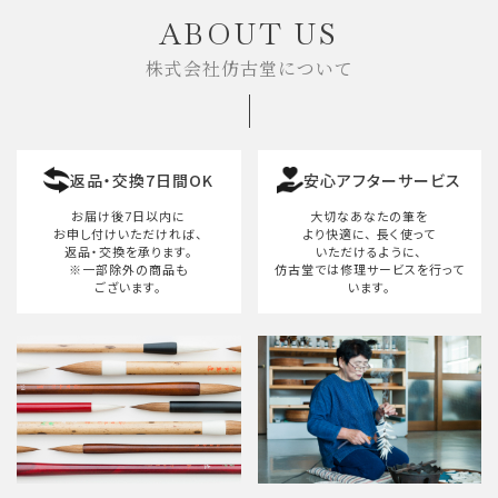
ABOUT US
株式会社仿古堂について
カテゴリー
返品・交換7日間OK
安心アフターサービス
検索する
お届け後7日以内に
大切なあなたの筆を
お申し付けいただければ、
より快適に、
長く使って
返品・交換を承ります。
いただけるように、
※一部除外の商品も
仿古堂では修理サービスを行って
ございます。
います。