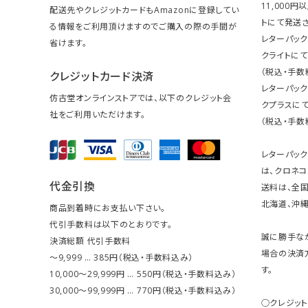
11,000
配送先やクレジットカードもAmazonに登録してい
トにて発送さ
る情報をご利用頂けますのでご購入の際の手間が
レターパック
省けます。
クライトにて
（税込・手数
クレジットカード決済
レターパッ
仿古堂オンラインストアでは、以下のクレジット会
クプラスにて
社をご利用いただけます。
（税込・手数
レターパッ
は、クロネコ
代金引換
送料は、全国
北海道、沖縄は
商品到着時にお支払い下さい。
代引手数料は以下のとおりです。
誠に勝手な
決済総額 代引手数料
場合の決済
～9,999 … 385円（税込・手数料込み）
す。
10,000～29,999円 … 550円（税込・手数料込み）
30,000～99,999円 … 770円（税込・手数料込み）
○クレジッ