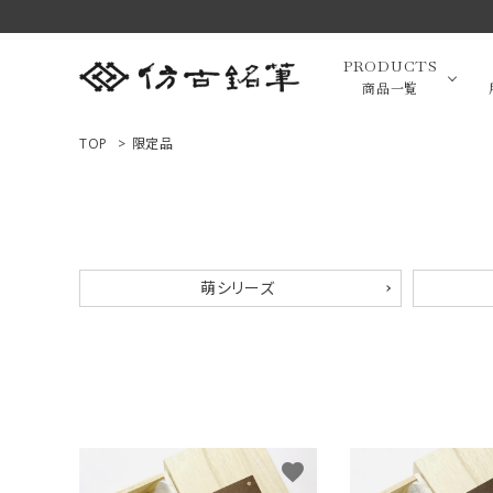
PRODUCTS
商品一覧
TOP
>
限定品
高級羊毛
ACCOUNT MENU
ようこそ ゲスト 様
小筆（面相
萌シリーズ
ログイン
新規会員登録
画筆・絵
商品一覧
用途で選ぶ
favorite
高級化粧
私たちについて