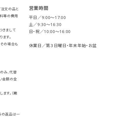
営業時間
ご注文の品と
送料等の費用
平日／9:00〜17:00
土／9:30〜16:30
つきまして
日・祝／10:00〜16:00
ります。
。その場合も
休業日／第３日曜日・年末年始・お盆
のみ、代替
い金額の全
します。（期
外の返品は一