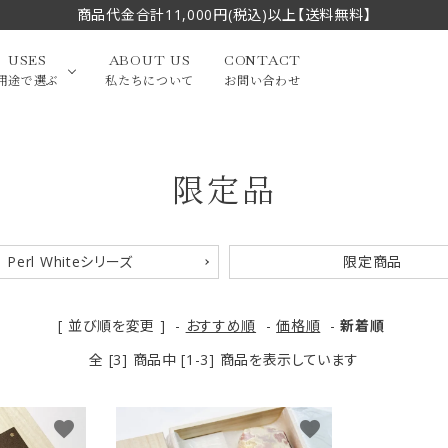
商品代金合計11,000円(税込)以上【送料無料】
USES
ABOUT US
CONTACT
用途で選ぶ
私たちについて
お問い合わせ
限定品
大中筆（半切・条幅以
かな
漢字
（作品向き）
上）
写経・御朱印
画筆・絵てがみ
系）
小筆
Perl Whiteシリーズ
限定商品
贈り物（限定セット）
洗浄剤・その他
てがみ
限定品・セット品
[ 並び順を変更 ]
-
おすすめ順
-
価格順
-
新着順
全 [3] 商品中 [1-3] 商品を表示しています
favorite
favorite
フェイスブラシ
チークブラシ
筆
化粧筆