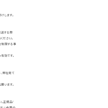
けします。
発送する際
ください。
を制限する事
有効です。
、弊社宛て
願います。
。正規品/
支払い金額の