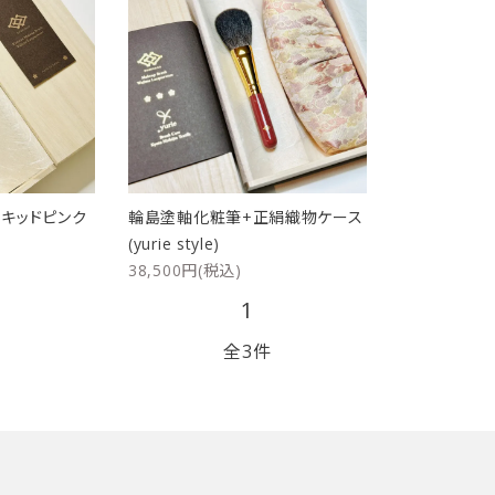
リップブラシ
贈り物（限定セット）
オプション・その他
洗顔ブラシ
キッドピンク
輪島塗軸化粧筆+正絹織物ケース
(yurie style)
38,500円(税込)
1
全3件
close