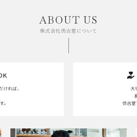
ABOUT US
株式会社仿古堂について
OK
だければ、
大
す。
仿古堂