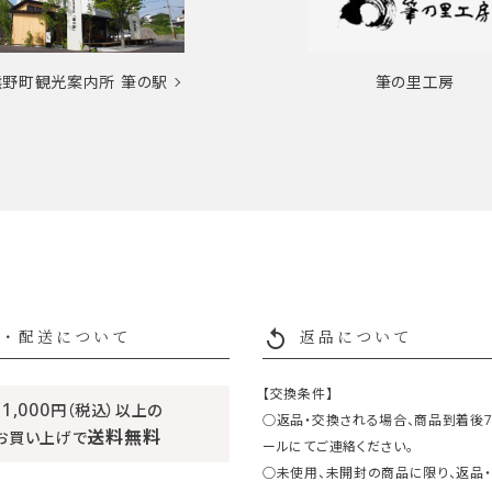
熊野町観光案内所
筆の駅
筆の里工房
replay
・配送について
返品について
【交換条件】
11,000
円（税込）以上の
○返品・交換される場合、商品到着後
送料無料
お買い上げで
ールにてご連絡ください。
○未使用、未開封の商品に限り、返品