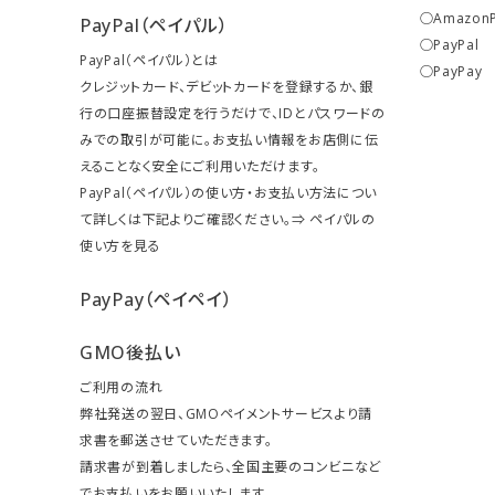
○Amazon
PayPal（ペイパル）
○PayPal
PayPal（ペイパル）とは
○PayPay
クレジットカード、デビットカードを登録するか、銀
行の口座振替設定を行うだけで、IDとパスワードの
みでの取引が可能に。お支払い情報をお店側に伝
えることなく安全にご利用いただけます。
PayPal（ペイパル）の使い方・お支払い方法につい
て詳しくは下記よりご確認ください。⇒
ペイパルの
使い方を見る
PayPay（ペイペイ）
GMO後払い
ご利用の流れ
弊社発送の翌日、GMOペイメントサービスより請
求書を郵送させていただきます。
請求書が到着しましたら、全国主要のコンビニなど
でお支払いをお願いいたします。