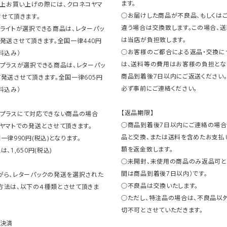
ます。
円以上お買い上げの際には、クロネコヤマ
○お届けした商品が不良品、もしくは
せて頂きます。
違う場合は交換致します。この場合、
ライトが選択できる商品は、レターパッ
は当店が負担致します。
発送させて頂きます。全国一律440円
○お客様のご都合による返品・交換に
料込み）
は、送料等の費用はお客様の負担とな
クプラスが選択できる商品は、レターパッ
商品到着後7日以内にご返送ください
発送させて頂きます。全国一律605円
必ず事前にご連絡ください。
料込み）
【返品期限】
クプラスにて対応できない商品の場合
○商品到着後7日以内にご連絡の場合
ヤマトでの発送とさせて頂きます。
品と交換、または送料を含めたお支払
一律990円(税込)となります。
額を返金致します。
、1,650円(税込)
○未開封、未使用の商品のみ返品可と
間は商品到着後7日以内）です。
がら、レターパックの発送を選択された
○不良品は交換いたします。
方法は、以下の４種類とさせて頂きま
○ただし、特注品の場合は、不良品以
切不可とさせていただきます。
ト決済