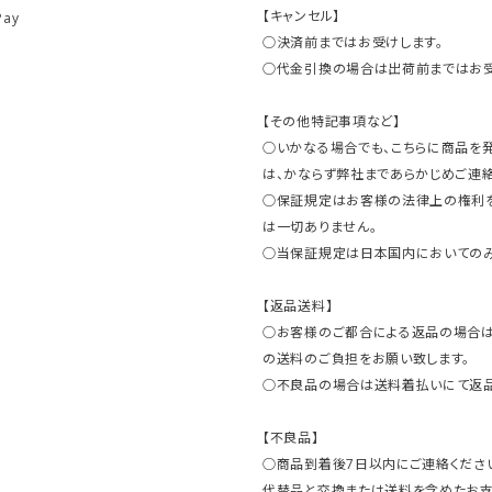
【キャンセル】
Pay
○決済前まではお受けします。
○代金引換の場合は出荷前まではお受
【その他特記事項など】
○いかなる場合でも、こちらに商品を
は、かならず弊社まであらかじめご連絡
○保証規定はお客様の法律上の権利
は一切ありません。
○当保証規定は日本国内においてのみ
【返品送料】
○お客様のご都合による返品の場合は
の送料のご負担をお願い致します。
○不良品の場合は送料着払いにて返品
【不良品】
○商品到着後7日以内にご連絡ください
代替品と交換または送料を含めたお