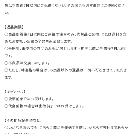
商品到着後7日以内にご返送ください。その場合も必ず事前にご連絡くださ
い。
【返品期限】
○商品到着後7日以内にご連絡の場合のみ、代替品と交換、または送料を含
めたお支払い金額の全額を返金致します。
○未開封、未使用の商品のみ返品可とします。（期間は商品到着後7日以内）
です。
○不良品は交換いたします。
○ただし、特注品の場合は、不良品以外の返品は一切不可とさせていただき
ます。
【キャンセル】
○決済前まではお受けします。
○代金引換の場合は出荷前まではお受けします。
【その他特記事項など】
○いかなる場合でも、こちらに商品を発送する際は、かならず弊社まであらか