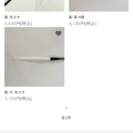
ご利用ガイド
創 先スキ
創 長々鋒
3,630円(税込)
4,180円(税込)
プライバシーポリシー
favorite
特定商取引法について
お問い合わせ
創 大 先スキ
7,700円(税込)
1
全3件