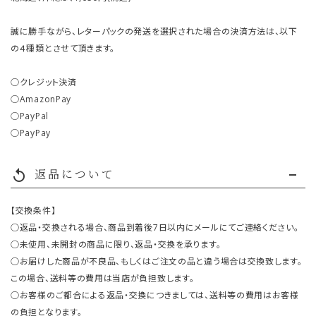
誠に勝手ながら、レターパックの発送を選択された場合の決済方法は、以下
の４種類とさせて頂きます。
○クレジット決済
○AmazonPay
○PayPal
○PayPay
返品について
replay
【交換条件】
○返品・交換される場合、商品到着後7日以内にメールにてご連絡ください。
○未使用、未開封の商品に限り、返品・交換を承ります。
○お届けした商品が不良品、もしくはご注文の品と違う場合は交換致します。
この場合、送料等の費用は当店が負担致します。
○お客様のご都合による返品・交換につきましては、送料等の費用はお客様
の負担となります。