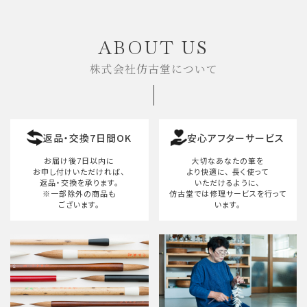
キーワード
ABOUT US
株式会社仿古堂について
カテゴリー
返品・交換7日間OK
安心アフターサービス
検索する
お届け後7日以内に
大切なあなたの筆を
お申し付けいただければ、
より快適に、
長く使って
返品・交換を承ります。
いただけるように、
※一部除外の商品も
仿古堂では修理サービスを行って
ございます。
います。