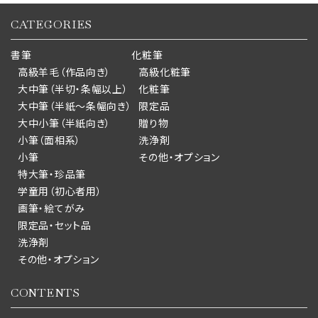
CATEGORIES
書筆
化粧筆
高級羊毛（作品向き）
高級化粧筆
大中筆（半切・条幅以上）
化粧筆
大中筆（半紙～条幅向き）
限定品
大中小筆（半紙向き）
贈り物
小筆（面相系）
洗浄剤
小筆
その他・オプション
特大筆・珍品筆
学童用（初心者用）
画筆・絵てがみ
限定品・セット品
洗浄剤
その他・オプション
CONTENTS