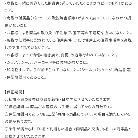
・商品と一緒にお送りした納品書（送っていただくときはコピーでも可）がある
こと。
・商品の付属品（パッケージ、取説等書類等）がすべて揃っていて、なおかつ損
傷がないこと。
・お客様による商品の取り扱い不注意で、落下等の不適切な扱いがないこと。
・製品の仕様書に記されている使用条件、または使用上の注意事項等を逸脱
して使用されていないこと。
・お客様によって情報の書き換え、変更、改造等行われていないこと。
・シリアルシール、バーコード等に欠損がないこと。
・印刷物すべてに手が加えられていないこと。（シール、パッケージ、納品書等）
・保証期間内であること。
【保証期間】
○初期不良の交換は商品到着後7日以内とさせていただきます。
○保証期間は、商品がお客様のお手元に届いてからの日数です。
○保証期間内であっても、上記「初期不良品について」の項目を満たしている
必要があります。
○条件が満たされていると判断した場合は同製品と交換、あるいは同等品と
交換させていただきます。