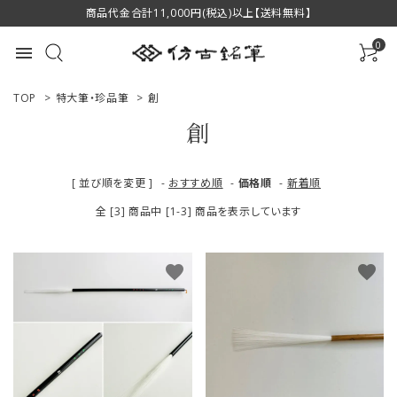
商品代金合計11,000円(税込)以上【送料無料】
0
menu
TOP
>
特大筆・珍品筆
>
創
創
ACCOUNT MENU
[ 並び順を変更 ]
-
おすすめ順
-
価格順
-
新着順
ようこそ ゲスト 様
全 [3] 商品中 [1-3] 商品を表示しています
ログイン
新規会員登録
favorite
favorite
商品一覧
用途で選ぶ
私たちについて