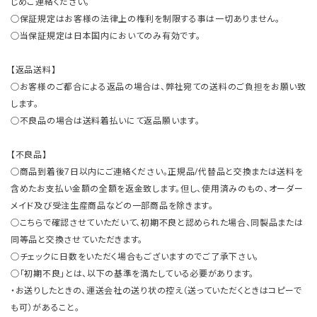
じめご連絡ください。
○保証規定はお客様の法律上の権利を制限する事は一切ありません。
○当保証規定は日本国内においてのみ有効です。
【返品送料】
○お客様のご都合による返品の場合は、弊社宛ての送料のご負担をお願い致
します。
○不良品の場合は送料着払いにて返品願います。
【不良品】
○商品到着後7日以内にご連絡ください。正規品/代替品と交換または送料を
含めたお支払い金額の全額を返金致します。但し、使用済みのもの、オーダー
メイド及び受注生産商品などの一部商品を除きます。
○こちらで確認させていただいて、初期不良と認められた場合、同製品または
同等品と交換させていただきます。
○チェックに日数をいただく場合もございますのでご了承下さい。
○「初期不良」とは、以下の基準を満たしている必要があります。
・お送りしたときの、運送会社の送り状の控え（送っていただくときはコピーで
も可）があること。