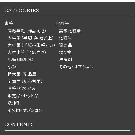
CATEGORIES
書筆
化粧筆
高級羊毛（作品向き）
高級化粧筆
大中筆（半切・条幅以上）
化粧筆
大中筆（半紙～条幅向き）
限定品
大中小筆（半紙向き）
贈り物
小筆（面相系）
洗浄剤
小筆
その他・オプション
特大筆・珍品筆
学童用（初心者用）
画筆・絵てがみ
限定品・セット品
洗浄剤
その他・オプション
CONTENTS