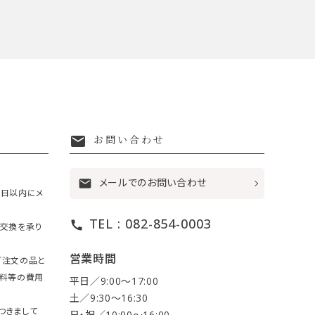
mail
お問い合わせ
メールでのお問い合わせ
mail
7日以内にメ
TEL : 082-854-0003
call
・交換を承り
営業時間
ご注文の品と
送料等の費用
平日／9:00〜17:00
土／9:30〜16:30
つきまして
日・祝／10:00〜16:00