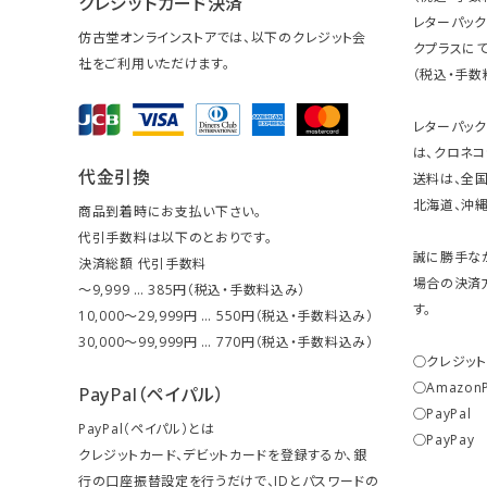
クレジットカード決済
レターパッ
仿古堂オンラインストアでは、以下のクレジット会
クプラスにて
社をご利用いただけます。
（税込・手数
レターパッ
は、クロネコ
代金引換
送料は、全国
北海道、沖縄は
商品到着時にお支払い下さい。
代引手数料は以下のとおりです。
誠に勝手な
決済総額 代引手数料
場合の決済
～9,999 … 385円（税込・手数料込み）
す。
10,000～29,999円 … 550円（税込・手数料込み）
30,000～99,999円 … 770円（税込・手数料込み）
○クレジッ
○Amazon
PayPal（ペイパル）
○PayPal
PayPal（ペイパル）とは
○PayPay
クレジットカード、デビットカードを登録するか、銀
行の口座振替設定を行うだけで、IDとパスワードの