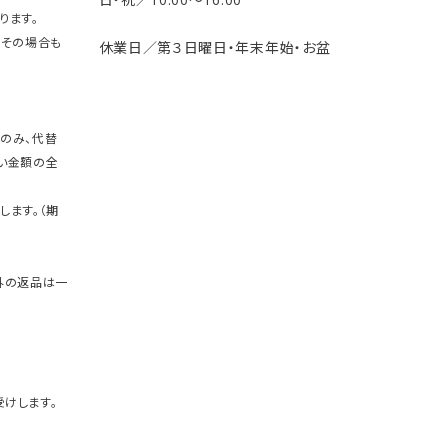
ります。
。その場合も
休業日／第３日曜日・年末年始・お盆
のみ、代替
い金額の全
します。（期
外の返品は一
けします。