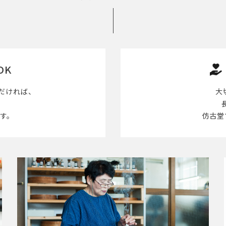
OK
だければ、
大
す。
仿古堂