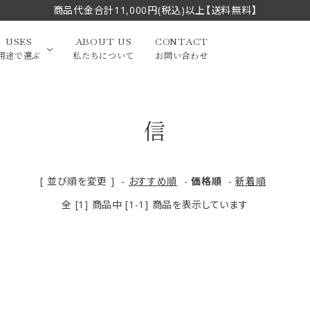
商品代金合計11,000円(税込)以上【送料無料】
USES
ABOUT US
CONTACT
用途で選ぶ
私たちについて
お問い合わせ
信
大中筆（半切・条幅以
かな
漢字
（作品向き）
上）
写経・御朱印
画筆・絵てがみ
系）
小筆
[ 並び順を変更 ]
-
おすすめ順
-
価格順
-
新着順
全 [1] 商品中 [1-1] 商品を表示しています
贈り物（限定セット）
洗浄剤・その他
てがみ
限定品・セット品
フェイスブラシ
チークブラシ
筆
化粧筆