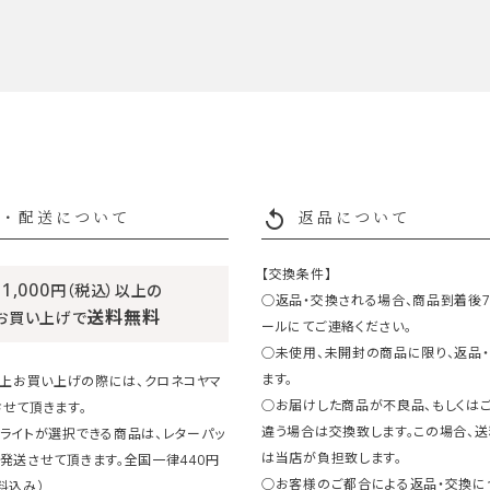
replay
・配送について
返品について
【交換条件】
11,000
円（税込）以上の
○返品・交換される場合、商品到着後
送料無料
お買い上げで
ールにてご連絡ください。
○未使用、未開封の商品に限り、返品
ます。
円以上お買い上げの際には、クロネコヤマ
○お届けした商品が不良品、もしくは
せて頂きます。
違う場合は交換致します。この場合、
ライトが選択できる商品は、レターパッ
は当店が負担致します。
発送させて頂きます。全国一律440円
○お客様のご都合による返品・交換に
料込み）