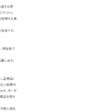
発送する際
ください。
を制限する事
有効です。
、弊社宛て
願います。
。正規品/
支払い金額の
もの、オーダ
商品を除き
期不良と認め