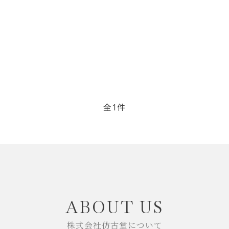
リップブラシ
贈り物（限定セット）
オプション・その他
洗顔ブラシ
全1件
close
ABOUT US
株式会社仿古堂について