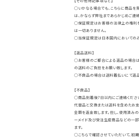
【その他特記事項など】
○いかなる場合でも、こちらに商品を
は、かならず弊社まであらかじめご連絡
○保証規定はお客様の法律上の権利
は一切ありません。
○当保証規定は日本国内においてのみ
【返品送料】
○お客様のご都合による返品の場合は
の送料のご負担をお願い致します。
○不良品の場合は送料着払いにて返品
【不良品】
○商品到着後7日以内にご連絡ください
代替品と交換または送料を含めたお
全額を返金致します。但し、使用済みの
ーメイド及び受注生産商品などの一部
ます。
○こちらで確認させていただいて、初