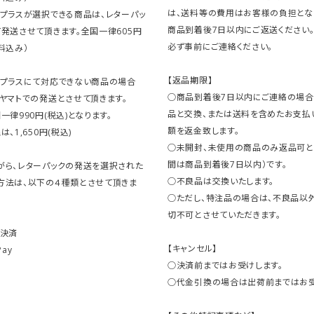
は、送料等の費用はお客様の負担とな
クプラスが選択できる商品は、レターパッ
商品到着後7日以内にご返送ください
発送させて頂きます。全国一律605円
必ず事前にご連絡ください。
料込み）
【返品期限】
クプラスにて対応できない商品の場合
○商品到着後7日以内にご連絡の場合
ヤマトでの発送とさせて頂きます。
品と交換、または送料を含めたお支払
一律990円(税込)となります。
額を返金致します。
、1,650円(税込)
○未開封、未使用の商品のみ返品可と
間は商品到着後7日以内）です。
がら、レターパックの発送を選択された
○不良品は交換いたします。
方法は、以下の４種類とさせて頂きま
○ただし、特注品の場合は、不良品以
切不可とさせていただきます。
ト決済
【キャンセル】
Pay
○決済前まではお受けします。
○代金引換の場合は出荷前まではお受