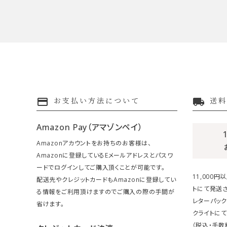
payment
local_shipping
お支払い方法について
送料
Amazon Pay（アマゾンペイ）
Amazonアカウントをお持ちのお客様は、
Amazonに登録しているEメールアドレスとパスワ
ードでログインしてご購入頂くことが可能です。
11,000
配送先やクレジットカードもAmazonに登録してい
トにて発送さ
る情報をご利用頂けますのでご購入の際の手間が
レターパック
省けます。
クライトにて
（税込・手数