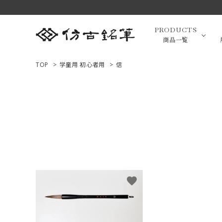
PRODUCTS
商品一覧
TOP
>
学童用 初心者用
>
信
高級羊毛
ACCOUNT MENU
ようこそ ゲスト 様
小筆（面相
ログイン
新規会員登録
画筆・絵
商品一覧
favorite
用途で選ぶ
高級化粧
私たちについて