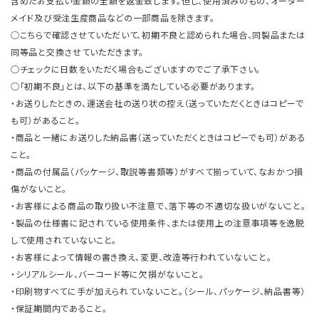
含めたお支払い金額の全額を返金致します。但し、使用済みのもの、オーダー
メイド及び受注生産商品などの一部商品を除きます。
○こちらで確認させていただいて、初期不良と認められた場合、同製品または
同等品と交換させていただきます。
○チェックに日数をいただく場合もございますのでご了承下さい。
○「初期不良」とは、以下の基準を満たしている必要があります。
・お送りしたときの、運送会社の送り状の控え（送っていただくときはコピーで
も可）があること。
・商品と一緒にお送りした納品書（送っていただくときはコピーでも可）がある
こと。
・商品の付属品（パッケージ、取説等書類等）がすべて揃っていて、なおかつ損
傷がないこと。
・お客様による商品の取り扱い不注意で、落下等の不適切な扱いがないこと。
・製品の仕様書に記されている使用条件、または使用上の注意事項等を逸脱
して使用されていないこと。
・お客様によって情報の書き換え、変更、改造等行われていないこと。
・シリアルシール、バーコード等に欠損がないこと。
・印刷物すべてに手が加えられていないこと。（シール、パッケージ、納品書等）
・保証期間内であること。