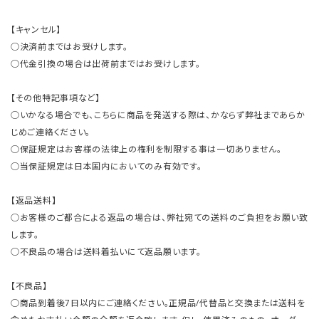
【キャンセル】
○決済前まではお受けします。
○代金引換の場合は出荷前まではお受けします。
【その他特記事項など】
○いかなる場合でも、こちらに商品を発送する際は、かならず弊社まであらか
じめご連絡ください。
○保証規定はお客様の法律上の権利を制限する事は一切ありません。
○当保証規定は日本国内においてのみ有効です。
【返品送料】
○お客様のご都合による返品の場合は、弊社宛ての送料のご負担をお願い致
します。
○不良品の場合は送料着払いにて返品願います。
【不良品】
○商品到着後7日以内にご連絡ください。正規品/代替品と交換または送料を