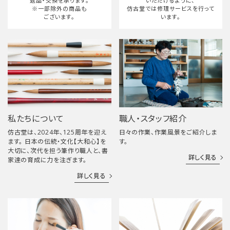
返品・交換を承ります。
いただけるように、
※一部除外の商品も
仿古堂では修理サービスを行って
ございます。
います。
私たちについて
職人・スタッフ紹介
仿古堂は、2024年、125周年を迎え
日々の作業、作業風景をご紹介しま
ます。 日本の伝統・文化【大和心】を
す。
大切に、次代を担う筆作り職人と、書
詳しく見る
家達の育成に力を注ぎます。
詳しく見る