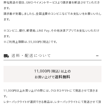
弊社発送の翌日、GMOペイメントサービスより請求書を郵送させていただき
ます。
請求書が到着しましたら、全国主要のコンビニなどでお支払いをお願いいたし
ます。
※コンビニ、銀行、郵便局、LINE Pay、その他決済アプリでお支払いいただけ
ます。
※ご利用上限額は、55,000円（税込）です。
送料・配送について
local_shipping
11,000
円（税込）以上の
送料無料
お買い上げで
11,000円以上お買い上げの際には、クロネコヤマトにて発送させて頂きま
す。
レターパックライトが選択できる商品は、レターパックライトにて発送させて頂