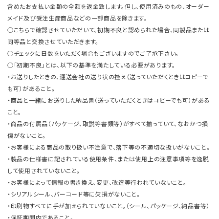
含めたお支払い金額の全額を返金致します。但し、使用済みのもの、オーダー
メイド及び受注生産商品などの一部商品を除きます。
○こちらで確認させていただいて、初期不良と認められた場合、同製品または
同等品と交換させていただきます。
○チェックに日数をいただく場合もございますのでご了承下さい。
○「初期不良」とは、以下の基準を満たしている必要があります。
・お送りしたときの、運送会社の送り状の控え（送っていただくときはコピーで
も可）があること。
・商品と一緒にお送りした納品書（送っていただくときはコピーでも可）がある
こと。
・商品の付属品（パッケージ、取説等書類等）がすべて揃っていて、なおかつ損
傷がないこと。
・お客様による商品の取り扱い不注意で、落下等の不適切な扱いがないこと。
・製品の仕様書に記されている使用条件、または使用上の注意事項等を逸脱
して使用されていないこと。
・お客様によって情報の書き換え、変更、改造等行われていないこと。
・シリアルシール、バーコード等に欠損がないこと。
・印刷物すべてに手が加えられていないこと。（シール、パッケージ、納品書等）
・保証期間内であること。