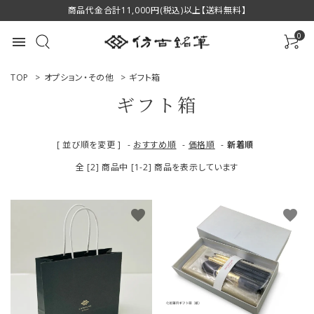
商品代金合計11,000円(税込)以上【送料無料】
0
menu
TOP
>
オプション・その他
>
ギフト箱
ギフト箱
ACCOUNT MENU
[ 並び順を変更 ]
-
おすすめ順
-
価格順
-
新着順
ようこそ ゲスト 様
全 [2] 商品中 [1-2] 商品を表示しています
ログイン
新規会員登録
favorite
favorite
商品一覧
用途で選ぶ
私たちについて