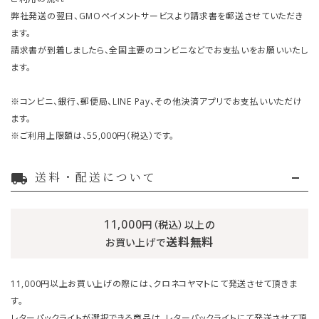
弊社発送の翌日、GMOペイメントサービスより請求書を郵送させていただき
ます。
請求書が到着しましたら、全国主要のコンビニなどでお支払いをお願いいたし
ます。
※コンビニ、銀行、郵便局、LINE Pay、その他決済アプリでお支払いいただけ
ます。
※ご利用上限額は、55,000円（税込）です。
送料・配送について
local_shipping
11,000
円（税込）以上の
送料無料
お買い上げで
11,000円以上お買い上げの際には、クロネコヤマトにて発送させて頂きま
す。
レターパックライトが選択できる商品は、レターパックライトにて発送させて頂