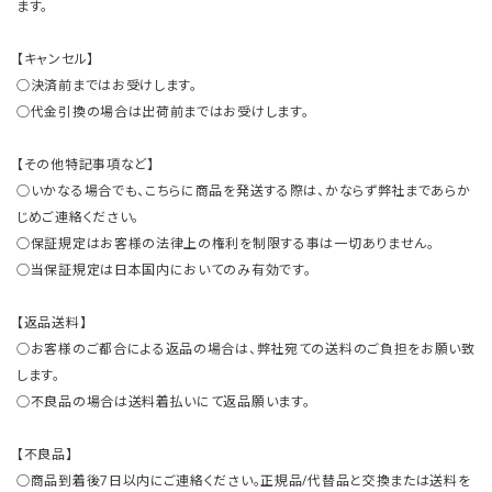
ます。
【キャンセル】
○決済前まではお受けします。
○代金引換の場合は出荷前まではお受けします。
【その他特記事項など】
○いかなる場合でも、こちらに商品を発送する際は、かならず弊社まであらか
じめご連絡ください。
○保証規定はお客様の法律上の権利を制限する事は一切ありません。
○当保証規定は日本国内においてのみ有効です。
【返品送料】
○お客様のご都合による返品の場合は、弊社宛ての送料のご負担をお願い致
します。
○不良品の場合は送料着払いにて返品願います。
【不良品】
○商品到着後7日以内にご連絡ください。正規品/代替品と交換または送料を