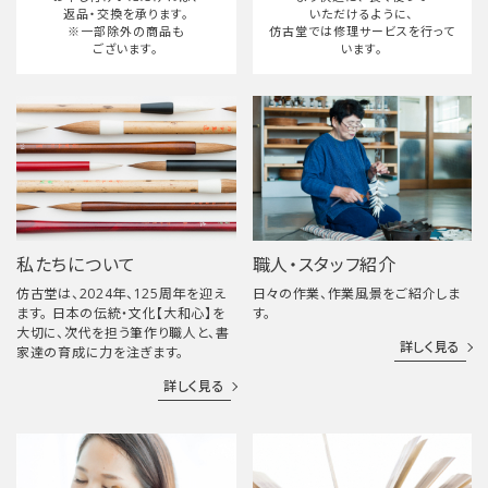
返品・交換を承ります。
いただけるように、
※一部除外の商品も
仿古堂では修理サービスを行って
ございます。
います。
私たちについて
職人・スタッフ紹介
仿古堂は、2024年、125周年を迎え
日々の作業、作業風景をご紹介しま
ます。 日本の伝統・文化【大和心】を
す。
大切に、次代を担う筆作り職人と、書
詳しく見る
家達の育成に力を注ぎます。
詳しく見る