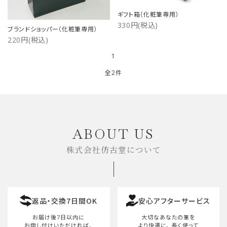
ご利用ガイド
ギフト箱（化粧筆専用）
330円(税込)
ブランドショッパー（化粧筆専用）
220円(税込)
プライバシーポリシー
1
特定商取引法について
全2件
お問い合わせ
キーワード
ABOUT US
株式会社仿古堂について
カテゴリー
返品・交換7日間OK
安心アフターサービス
検索する
お届け後7日以内に
大切なあなたの筆を
お申し付けいただければ、
より快適に、
長く使って