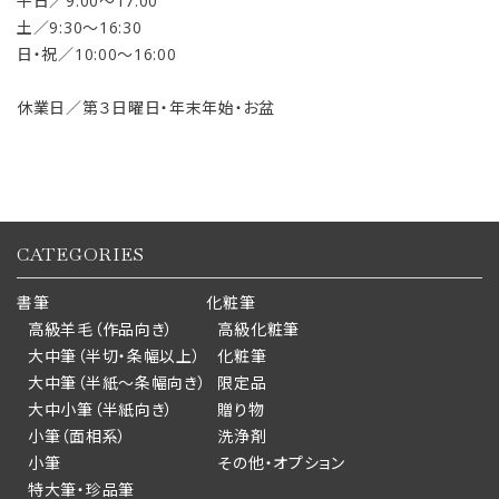
平日／9:00〜17:00
土／9:30〜16:30
日・祝／10:00〜16:00
休業日／第３日曜日・年末年始・お盆
CATEGORIES
書筆
化粧筆
高級羊毛（作品向き）
高級化粧筆
大中筆（半切・条幅以上）
化粧筆
大中筆（半紙～条幅向き）
限定品
大中小筆（半紙向き）
贈り物
小筆（面相系）
洗浄剤
小筆
その他・オプション
特大筆・珍品筆