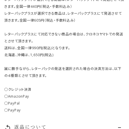
きます。全国一律440円（税込・手数料込み）
レターパックプラスが選択できる商品は、レターパックプラスにて発送させて
頂きます。全国一律605円（税込・手数料込み）
レターパックプラスにて対応できない商品の場合は、クロネコヤマトでの発送
とさせて頂きます。
送料は、全国一律990円(税込)となります。
北海道、沖縄は、1,650円(税込)
誠に勝手ながら、レターパックの発送を選択された場合の決済方法は、以下
の４種類とさせて頂きます。
○クレジット決済
○AmazonPay
○PayPal
○PayPay
返品について
replay