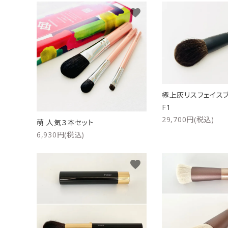
favorite
洗浄剤
ご利用ガイド
プライバシーポリシー
特定商取引法について
極上灰リスフェイスブ
お問い合わせ
F1
29,700円(税込)
萌 人気３本セット
6,930円(税込)
favorite