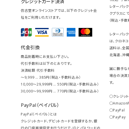
クレジットカード決済
レターパッ
仿古堂オンラインストアでは、以下のクレジット会
クプラスにて
社をご利用いただけます。
（税込・手数
レターパッ
は、クロネコ
代金引換
送料は、全国
北海道、沖縄は
商品到着時にお支払い下さい。
代引手数料は以下のとおりです。
誠に勝手な
決済総額 代引手数料
場合の決済
～9,999 … 385円（税込・手数料込み）
す。
10,000～29,999円 … 550円（税込・手数料込み）
30,000～99,999円 … 770円（税込・手数料込み）
○クレジッ
○Amazon
PayPal（ペイパル）
○PayPal
PayPal（ペイパル）とは
○PayPay
クレジットカード、デビットカードを登録するか、銀
行の口座振替設定を行うだけで、IDとパスワードの