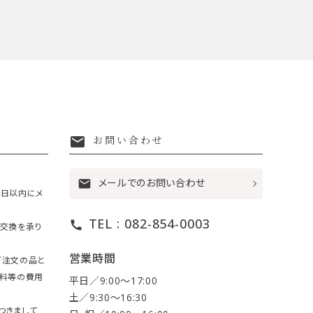
mail
お問い合わせ
メールでのお問い合わせ
mail
7日以内にメ
TEL : 082-854-0003
call
・交換を承り
営業時間
ご注文の品と
送料等の費用
平日／9:00〜17:00
土／9:30〜16:30
つきまして