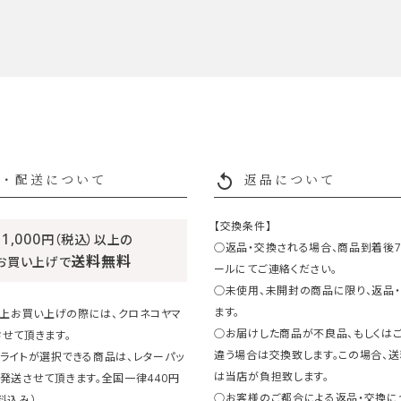
replay
・配送について
返品について
【交換条件】
11,000
円（税込）以上の
○返品・交換される場合、商品到着後
送料無料
お買い上げで
ールにてご連絡ください。
○未使用、未開封の商品に限り、返品
ます。
円以上お買い上げの際には、クロネコヤマ
○お届けした商品が不良品、もしくは
せて頂きます。
違う場合は交換致します。この場合、
ライトが選択できる商品は、レターパッ
は当店が負担致します。
発送させて頂きます。全国一律440円
○お客様のご都合による返品・交換に
料込み）