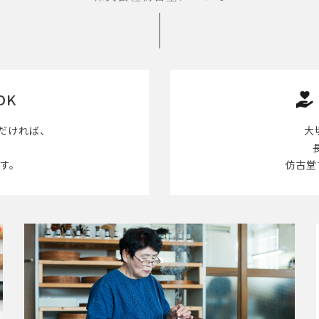
OK
だければ、
大
す。
仿古堂