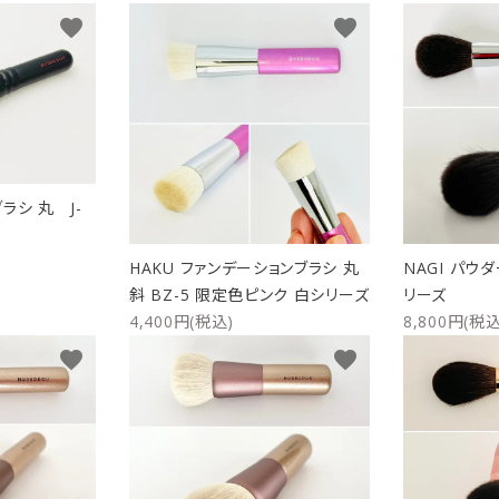
favorite
favorite
リップブラシ
贈り物（限定セット）
オプション・その他
洗顔ブラシ
ラシ 丸 J-
HAKU ファンデーションブラシ 丸
NAGI パウダ
斜 BZ-5 限定色ピンク 白シリーズ
リーズ
4,400円(税込)
8,800円(税込
favorite
favorite