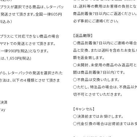
は、送料等の費用はお客様の負担とな
クプラスが選択できる商品は、レターパッ
商品到着後7日以内にご返送ください
発送させて頂きます。全国一律605円
必ず事前にご連絡ください。
料込み）
【返品期限】
クプラスにて対応できない商品の場合
○商品到着後7日以内にご連絡の場合
ヤマトでの発送とさせて頂きます。
品と交換、または送料を含めたお支払
一律990円(税込)となります。
額を返金致します。
、1,650円(税込)
○未開封、未使用の商品のみ返品可と
間は商品到着後7日以内）です。
がら、レターパックの発送を選択された
○不良品は交換いたします。
方法は、以下の４種類とさせて頂きま
○ただし、特注品の場合は、不良品以
切不可とさせていただきます。
ト決済
【キャンセル】
Pay
○決済前まではお受けします。
○代金引換の場合は出荷前まではお受