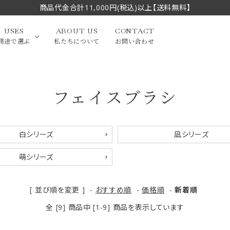
商品代金合計11,000円(税込)以上【送料無料】
USES
ABOUT US
CONTACT
用途で選ぶ
私たちについて
お問い合わせ
フェイスブラシ
大中筆（半切・条幅以
かな
漢字
（作品向き）
上）
写経・御朱印
画筆・絵てがみ
系）
小筆
白シリーズ
凪シリーズ
贈り物（限定セット）
洗浄剤・その他
萌シリーズ
てがみ
限定品・セット品
[ 並び順を変更 ]
-
おすすめ順
-
価格順
-
新着順
全 [9] 商品中 [1-9] 商品を表示しています
フェイスブラシ
チークブラシ
筆
化粧筆