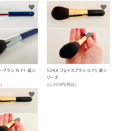
favorite
favorite
ケース
洗浄剤・その他
ーブラシ N-F1 凪シ
SORA フェイスブラシ G-F5 宙シ
リーズ
)
22,000円(税込)
favorite