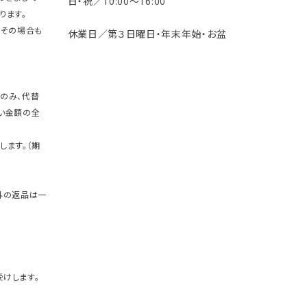
日・祝／10:00〜16:00
ります。
。その場合も
休業日／第３日曜日・年末年始・お盆
のみ、代替
い金額の全
します。（期
外の返品は一
けします。