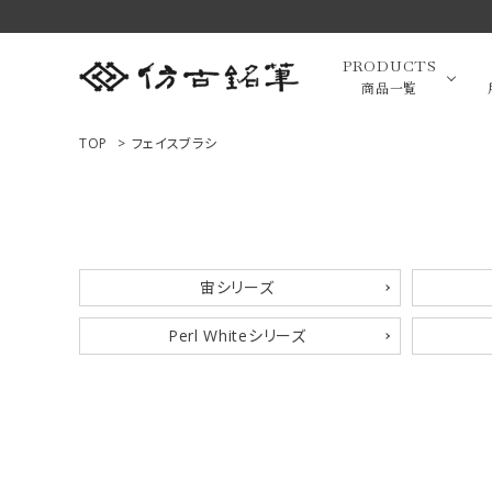
PRODUCTS
商品一覧
TOP
>
フェイスブラシ
高級羊毛
ACCOUNT MENU
ようこそ ゲスト 様
小筆（面相
宙シリーズ
ログイン
新規会員登録
Perl Whiteシリーズ
画筆・絵
商品一覧
用途で選ぶ
高級化粧
私たちについて