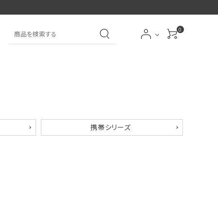
0
大中筆（半紙～条幅向
詩文書
実用書
大中小筆（半紙向き）
き）
前衛
大字
特大筆・珍品筆
学童用（初心者用）
携帯シリーズ
洗浄剤
オプション・その他
アイシャドーブラシ
アイブローブラシ
限定品
贈り物