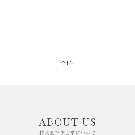
リップブラシ
贈り物（限定セット）
オプション・その他
洗顔ブラシ
全1件
close
ABOUT US
株式会社仿古堂について