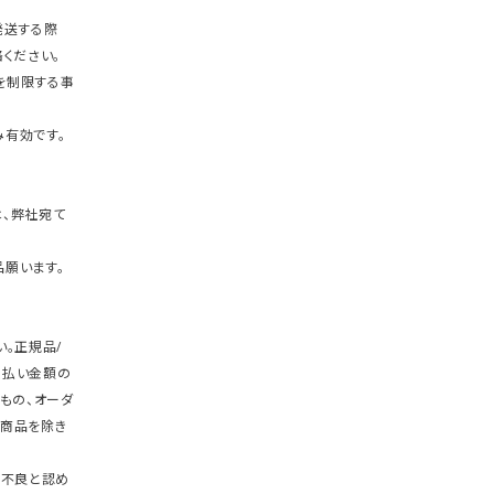
発送する際
ください。
を制限する事
有効です。
、弊社宛て
願います。
。正規品/
支払い金額の
もの、オーダ
商品を除き
期不良と認め