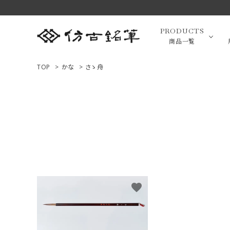
PRODUCTS
商品一覧
TOP
>
かな
>
さゝ舟
高級羊毛
ACCOUNT MENU
ようこそ ゲスト 様
小筆（面相
ログイン
新規会員登録
画筆・絵
商品一覧
favorite
用途で選ぶ
高級化粧
私たちについて