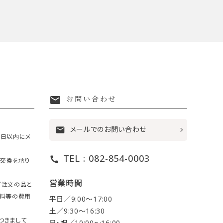
mail
お問い合わせ
メールでのお問い合わせ
mail
7日以内にメ
TEL : 082-854-0003
call
・交換を承り
営業時間
ご注文の品と
送料等の費用
平日／9:00〜17:00
土／9:30〜16:30
つきまして
日・祝／10:00〜16:00