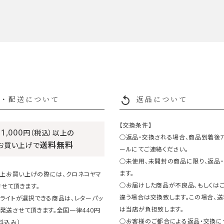
replay
・配送について
返品について
【交換条件】
11,000
円（税込）以上の
○返品・交換される場合、商品到着後
送料無料
お買い上げで
ールにてご連絡ください。
○未使用、未開封の商品に限り、返品
ます。
円以上お買い上げの際には、クロネコヤマ
○お届けした商品が不良品、もしくは
せて頂きます。
違う場合は交換致します。この場合、
ライトが選択できる商品は、レターパッ
は当店が負担致します。
発送させて頂きます。全国一律440円
○お客様のご都合による返品・交換に
料込み）