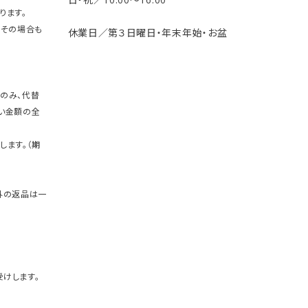
ります。
。その場合も
休業日／第３日曜日・年末年始・お盆
のみ、代替
い金額の全
します。（期
外の返品は一
けします。