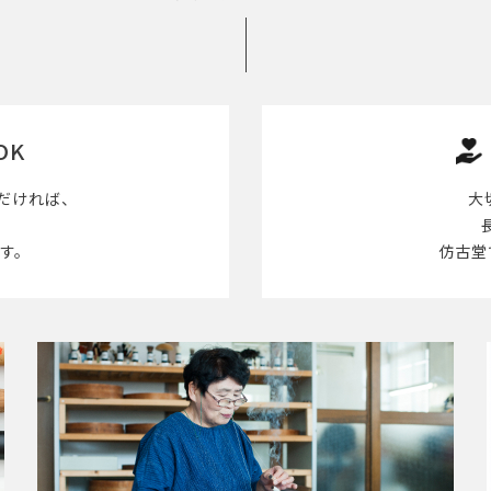
OK
だければ、
大
す。
仿古堂