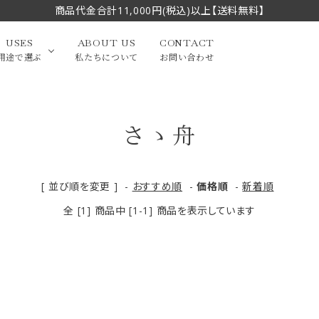
商品代金合計11,000円(税込)以上【送料無料】
USES
ABOUT US
CONTACT
用途で選ぶ
私たちについて
お問い合わせ
さゝ舟
大中筆（半切・条幅以
かな
漢字
（作品向き）
上）
写経・御朱印
画筆・絵てがみ
系）
小筆
[ 並び順を変更 ]
-
おすすめ順
-
価格順
-
新着順
全 [1] 商品中 [1-1] 商品を表示しています
贈り物（限定セット）
洗浄剤・その他
てがみ
限定品・セット品
フェイスブラシ
チークブラシ
筆
化粧筆