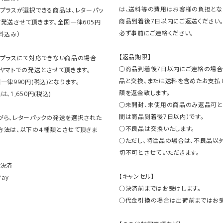
は、送料等の費用はお客様の負担とな
クプラスが選択できる商品は、レターパッ
商品到着後7日以内にご返送ください
発送させて頂きます。全国一律605円
必ず事前にご連絡ください。
料込み）
【返品期限】
クプラスにて対応できない商品の場合
○商品到着後7日以内にご連絡の場合
ヤマトでの発送とさせて頂きます。
品と交換、または送料を含めたお支払
一律990円(税込)となります。
額を返金致します。
、1,650円(税込)
○未開封、未使用の商品のみ返品可と
間は商品到着後7日以内）です。
がら、レターパックの発送を選択された
○不良品は交換いたします。
方法は、以下の４種類とさせて頂きま
○ただし、特注品の場合は、不良品以
切不可とさせていただきます。
ト決済
【キャンセル】
Pay
○決済前まではお受けします。
○代金引換の場合は出荷前まではお受