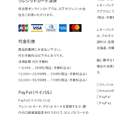
クレジットカード決済
レターパッ
仿古堂オンラインストアでは、以下のクレジット会
クプラスにて
社をご利用いただけます。
（税込・手数
レターパッ
は、クロネコ
代金引換
送料は、全国
北海道、沖縄は
商品到着時にお支払い下さい。
代引手数料は以下のとおりです。
誠に勝手な
決済総額 代引手数料
場合の決済
～9,999 … 385円（税込・手数料込み）
す。
10,000～29,999円 … 550円（税込・手数料込み）
30,000～99,999円 … 770円（税込・手数料込み）
○クレジッ
○Amazon
PayPal（ペイパル）
○PayPal
PayPal（ペイパル）とは
○PayPay
クレジットカード、デビットカードを登録するか、銀
行の口座振替設定を行うだけで、IDとパスワードの