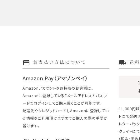
payment
local_shipping
お支払い方法について
送料
Amazon Pay（アマゾンペイ）
Amazonアカウントをお持ちのお客様は、
Amazonに登録しているEメールアドレスとパスワ
ードでログインしてご購入頂くことが可能です。
11,000
配送先やクレジットカードもAmazonに登録してい
トにて発送さ
る情報をご利用頂けますのでご購入の際の手間が
レターパック
省けます。
クライトにて
（税込・手数