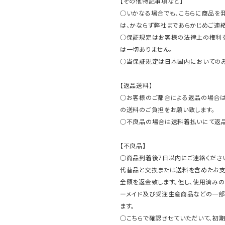
【その他特記事項など】
○いかなる場合でも、こちらに商品を
は、かならず弊社まであらかじめご連絡
○保証規定はお客様の法律上の権利
は一切ありません。
○当保証規定は日本国内においてのみ
【返品送料】
○お客様のご都合による返品の場合は
の送料のご負担をお願い致します。
○不良品の場合は送料着払いにて返品
【不良品】
○商品到着後7日以内にご連絡ください
代替品と交換または送料を含めたお
全額を返金致します。但し、使用済みの
ーメイド及び受注生産商品などの一部
ます。
○こちらで確認させていただいて、初