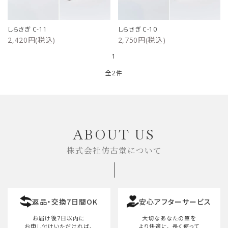
ご利用ガイド
しらさぎ C-11
しらさぎ C-10
2,420円(税込)
2,750円(税込)
プライバシーポリシー
1
特定商取引法について
全2件
お問い合わせ
キーワード
ABOUT US
株式会社仿古堂について
カテゴリー
返品・交換7日間OK
安心アフターサービス
検索する
お届け後7日以内に
大切なあなたの筆を
お申し付けいただければ、
より快適に、
長く使って