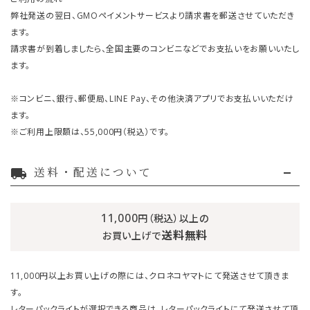
弊社発送の翌日、GMOペイメントサービスより請求書を郵送させていただき
ます。
請求書が到着しましたら、全国主要のコンビニなどでお支払いをお願いいたし
ます。
※コンビニ、銀行、郵便局、LINE Pay、その他決済アプリでお支払いいただけ
ます。
※ご利用上限額は、55,000円（税込）です。
送料・配送について
local_shipping
11,000
円（税込）以上の
送料無料
お買い上げで
11,000円以上お買い上げの際には、クロネコヤマトにて発送させて頂きま
す。
レターパックライトが選択できる商品は、レターパックライトにて発送させて頂