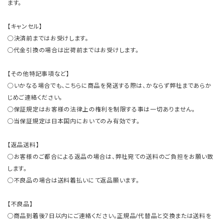
ます。
【キャンセル】
○決済前まではお受けします。
○代金引換の場合は出荷前まではお受けします。
【その他特記事項など】
○いかなる場合でも、こちらに商品を発送する際は、かならず弊社まであらか
じめご連絡ください。
○保証規定はお客様の法律上の権利を制限する事は一切ありません。
○当保証規定は日本国内においてのみ有効です。
【返品送料】
○お客様のご都合による返品の場合は、弊社宛ての送料のご負担をお願い致
します。
○不良品の場合は送料着払いにて返品願います。
【不良品】
○商品到着後7日以内にご連絡ください。正規品/代替品と交換または送料を