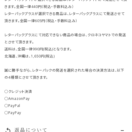
きます。全国一律440円（税込・手数料込み）
レターパックプラスが選択できる商品は、レターパックプラスにて発送させて
頂きます。全国一律605円（税込・手数料込み）
レターパックプラスにて対応できない商品の場合は、クロネコヤマトでの発送
とさせて頂きます。
送料は、全国一律990円(税込)となります。
北海道、沖縄は、1,650円(税込)
誠に勝手ながら、レターパックの発送を選択された場合の決済方法は、以下
の４種類とさせて頂きます。
○クレジット決済
○AmazonPay
○PayPal
○PayPay
返品について
replay