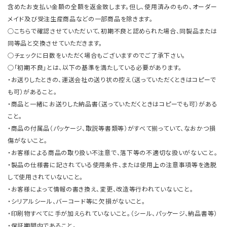
含めたお支払い金額の全額を返金致します。但し、使用済みのもの、オーダー
メイド及び受注生産商品などの一部商品を除きます。
○こちらで確認させていただいて、初期不良と認められた場合、同製品または
同等品と交換させていただきます。
○チェックに日数をいただく場合もございますのでご了承下さい。
○「初期不良」とは、以下の基準を満たしている必要があります。
・お送りしたときの、運送会社の送り状の控え（送っていただくときはコピーで
も可）があること。
・商品と一緒にお送りした納品書（送っていただくときはコピーでも可）がある
こと。
・商品の付属品（パッケージ、取説等書類等）がすべて揃っていて、なおかつ損
傷がないこと。
・お客様による商品の取り扱い不注意で、落下等の不適切な扱いがないこと。
・製品の仕様書に記されている使用条件、または使用上の注意事項等を逸脱
して使用されていないこと。
・お客様によって情報の書き換え、変更、改造等行われていないこと。
・シリアルシール、バーコード等に欠損がないこと。
・印刷物すべてに手が加えられていないこと。（シール、パッケージ、納品書等）
・保証期間内であること。