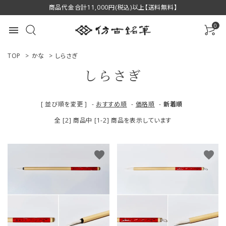
商品代金合計11,000円(税込)以上【送料無料】
0
menu
TOP
>
かな
>
しらさぎ
しらさぎ
ACCOUNT MENU
[ 並び順を変更 ]
-
おすすめ順
-
価格順
-
新着順
ようこそ ゲスト 様
全 [2] 商品中 [1-2] 商品を表示しています
ログイン
新規会員登録
favorite
favorite
商品一覧
用途で選ぶ
私たちについて