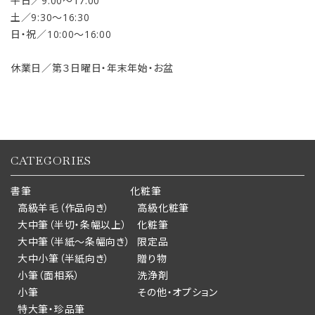
平日／9:00〜17:00
土／9:30〜16:30
日・祝／10:00〜16:00
休業日／第３日曜日・年末年始・お盆
CATEGORIES
書筆
化粧筆
高級羊毛（作品向き）
高級化粧筆
大中筆（半切・条幅以上）
化粧筆
大中筆（半紙～条幅向き）
限定品
大中小筆（半紙向き）
贈り物
小筆（面相系）
洗浄剤
小筆
その他・オプション
特大筆・珍品筆