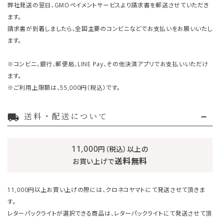
弊社発送の翌日、GMOペイメントサービスより請求書を郵送させていただき
ます。
請求書が到着しましたら、全国主要のコンビニなどでお支払いをお願いいたし
ます。
※コンビニ、銀行、郵便局、LINE Pay、その他決済アプリでお支払いいただけ
ます。
※ご利用上限額は、55,000円（税込）です。
送料・配送について
local_shipping
11,000
円（税込）以上の
送料無料
お買い上げで
11,000円以上お買い上げの際には、クロネコヤマトにて発送させて頂きま
す。
レターパックライトが選択できる商品は、レターパックライトにて発送させて頂