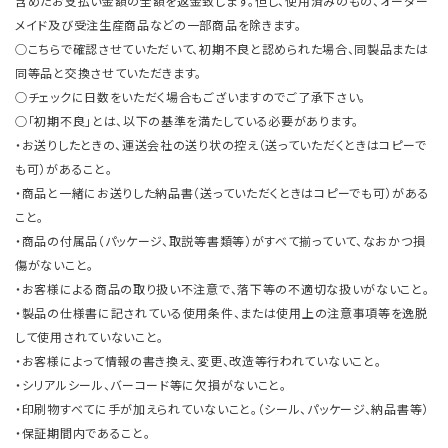
含めたお支払い金額の全額を返金致します。但し、使用済みのもの、オーダー
メイド及び受注生産商品などの一部商品を除きます。
○こちらで確認させていただいて、初期不良と認められた場合、同製品または
同等品と交換させていただきます。
○チェックに日数をいただく場合もございますのでご了承下さい。
○「初期不良」とは、以下の基準を満たしている必要があります。
・お送りしたときの、運送会社の送り状の控え（送っていただくときはコピーで
も可）があること。
・商品と一緒にお送りした納品書（送っていただくときはコピーでも可）がある
こと。
・商品の付属品（パッケージ、取説等書類等）がすべて揃っていて、なおかつ損
傷がないこと。
・お客様による商品の取り扱い不注意で、落下等の不適切な扱いがないこと。
・製品の仕様書に記されている使用条件、または使用上の注意事項等を逸脱
して使用されていないこと。
・お客様によって情報の書き換え、変更、改造等行われていないこと。
・シリアルシール、バーコード等に欠損がないこと。
・印刷物すべてに手が加えられていないこと。（シール、パッケージ、納品書等）
・保証期間内であること。