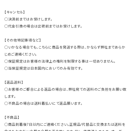
【キャンセル】
○決済前まではお受けします。
○代金引換の場合は出荷前まではお受けします。
【その他特記事項など】
○いかなる場合でも、こちらに商品を発送する際は、かならず弊社まであらか
じめご連絡ください。
○保証規定はお客様の法律上の権利を制限する事は一切ありません。
○当保証規定は日本国内においてのみ有効です。
【返品送料】
○お客様のご都合による返品の場合は、弊社宛ての送料のご負担をお願い致
します。
○不良品の場合は送料着払いにて返品願います。
【不良品】
○商品到着後7日以内にご連絡ください。正規品/代替品と交換または送料を