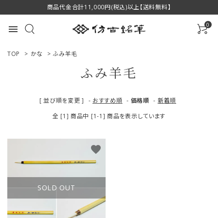
商品代金合計11,000円(税込)以上【送料無料】
0
menu
TOP
>
かな
>
ふみ羊毛
ふみ羊毛
ACCOUNT MENU
[ 並び順を変更 ]
-
おすすめ順
-
価格順
-
新着順
ようこそ ゲスト 様
全 [1] 商品中 [1-1] 商品を表示しています
ログイン
新規会員登録
favorite
商品一覧
用途で選ぶ
SOLD OUT
私たちについて