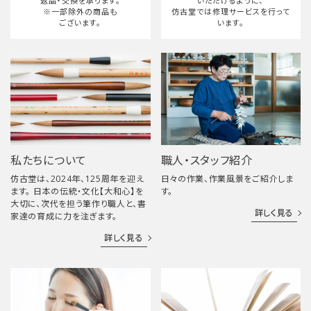
返品・交換を承ります。
いただけるように、
※一部除外の商品も
仿古堂では修理サービスを行って
ございます。
います。
私たちについて
職人・スタッフ紹介
仿古堂は、2024年、125周年を迎え
日々の作業、作業風景をご紹介しま
ます。 日本の伝統・文化【大和心】を
す。
大切に、次代を担う筆作り職人と、書
詳しく見る
家達の育成に力を注ぎます。
詳しく見る