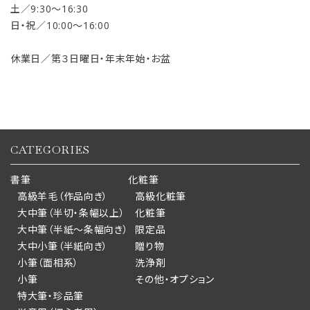
土／9:30〜16:30
日・祝／10:00〜16:00
休業日／第３日曜日・年末年始・お盆
CATEGORIES
書筆
化粧筆
高級羊毛（作品向き）
高級化粧筆
大中筆（半切・条幅以上）
化粧筆
大中筆（半紙～条幅向き）
限定品
大中小筆（半紙向き）
贈り物
小筆（面相系）
洗浄剤
小筆
その他・オプション
特大筆・珍品筆