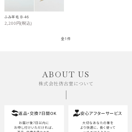
ご利用ガイド
ふみ羊毛 B-46
2,200円(税込)
プライバシーポリシー
特定商取引法について
全1件
お問い合わせ
キーワード
ABOUT US
株式会社仿古堂について
カテゴリー
返品・交換7日間OK
安心アフターサービス
検索する
お届け後7日以内に
大切なあなたの筆を
お申し付けいただければ、
より快適に、
長く使って