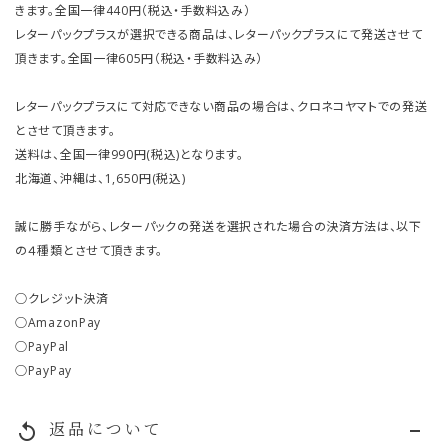
きます。全国一律440円（税込・手数料込み）
レターパックプラスが選択できる商品は、レターパックプラスにて発送させて
頂きます。全国一律605円（税込・手数料込み）
レターパックプラスにて対応できない商品の場合は、クロネコヤマトでの発送
とさせて頂きます。
送料は、全国一律990円(税込)となります。
北海道、沖縄は、1,650円(税込)
誠に勝手ながら、レターパックの発送を選択された場合の決済方法は、以下
の４種類とさせて頂きます。
○クレジット決済
○AmazonPay
○PayPal
○PayPay
返品について
replay