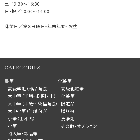
土／9:30〜16:30
日・祝／10:00〜16:00
休業日／第３日曜日・年末年始・お盆
CATEGORIES
書筆
化粧筆
高級羊毛（作品向き）
高級化粧筆
大中筆（半切・条幅以上）
化粧筆
大中筆（半紙～条幅向き）
限定品
大中小筆（半紙向き）
贈り物
小筆（面相系）
洗浄剤
小筆
その他・オプション
特大筆・珍品筆