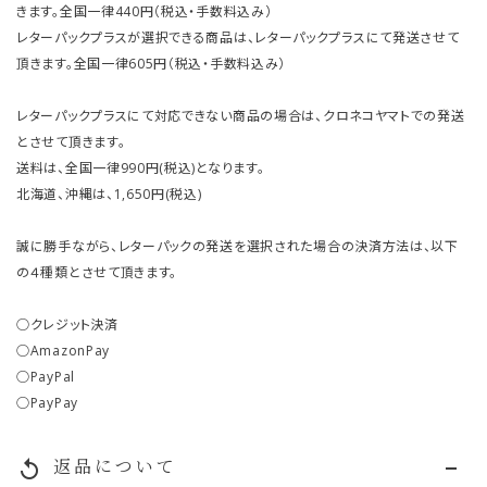
きます。全国一律440円（税込・手数料込み）
レターパックプラスが選択できる商品は、レターパックプラスにて発送させて
頂きます。全国一律605円（税込・手数料込み）
レターパックプラスにて対応できない商品の場合は、クロネコヤマトでの発送
とさせて頂きます。
送料は、全国一律990円(税込)となります。
北海道、沖縄は、1,650円(税込)
誠に勝手ながら、レターパックの発送を選択された場合の決済方法は、以下
の４種類とさせて頂きます。
○クレジット決済
○AmazonPay
○PayPal
○PayPay
返品について
replay