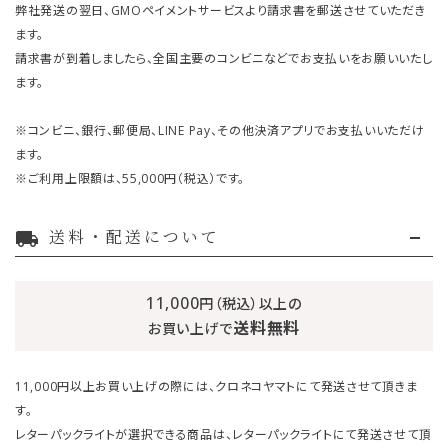
弊社発送の翌日、GMOペイメントサービスより請求書を郵送させていただき
ます。
請求書が到着しましたら、全国主要のコンビニなどでお支払いをお願いいたし
ます。
※コンビニ、銀行、郵便局、LINE Pay、その他決済アプリでお支払いいただけ
ます。
※ご利用上限額は、55,000円（税込）です。
送料・配送について
local_shipping
11,000
円（税込）以上の
送料無料
お買い上げで
11,000円以上お買い上げの際には、クロネコヤマトにて発送させて頂きま
す。
レターパックライトが選択できる商品は、レターパックライトにて発送させて頂