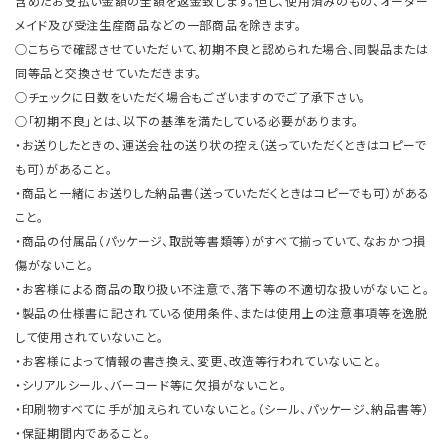
含めたお支払い金額の全額を返金致します。但し、使用済みのもの、オーダー
メイド及び受注生産商品などの一部商品を除きます。
○こちらで確認させていただいて、初期不良と認められた場合、同製品または
同等品と交換させていただきます。
○チェックに日数をいただく場合もございますのでご了承下さい。
○「初期不良」とは、以下の基準を満たしている必要があります。
・お送りしたときの、運送会社の送り状の控え（送っていただくときはコピーで
も可）があること。
・商品と一緒にお送りした納品書（送っていただくときはコピーでも可）がある
こと。
・商品の付属品（パッケージ、取説等書類等）がすべて揃っていて、なおかつ損
傷がないこと。
・お客様による商品の取り扱い不注意で、落下等の不適切な扱いがないこと。
・製品の仕様書に記されている使用条件、または使用上の注意事項等を逸脱
して使用されていないこと。
・お客様によって情報の書き換え、変更、改造等行われていないこと。
・シリアルシール、バーコード等に欠損がないこと。
・印刷物すべてに手が加えられていないこと。（シール、パッケージ、納品書等）
・保証期間内であること。