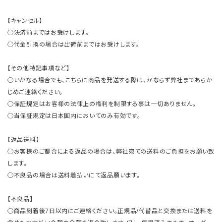
【キャンセル】
○決済前まではお受けします。
○代金引換の場合は出荷前まではお受けします。
【その他特記事項など】
○いかなる場合でも、こちらに商品を発送する際は、かならず弊社まであらか
じめご連絡ください。
○保証規定はお客様の法律上の権利を制限する事は一切ありません。
○当保証規定は日本国内においてのみ有効です。
【返品送料】
○お客様のご都合による返品の場合は、弊社宛ての送料のご負担をお願い致
します。
○不良品の場合は送料着払いにて返品願います。
【不良品】
○商品到着後7日以内にご連絡ください。正規品/代替品と交換または送料を