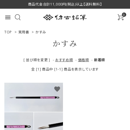
商品代金合計11,000円(税込)以上【送料無料】
0
menu
TOP
>
実用書
>
かすみ
かすみ
ACCOUNT MENU
[ 並び順を変更 ]
-
おすすめ順
-
価格順
-
新着順
ようこそ ゲスト 様
全 [1] 商品中 [1-1] 商品を表示しています
ログイン
新規会員登録
favorite
商品一覧
用途で選ぶ
私たちについて