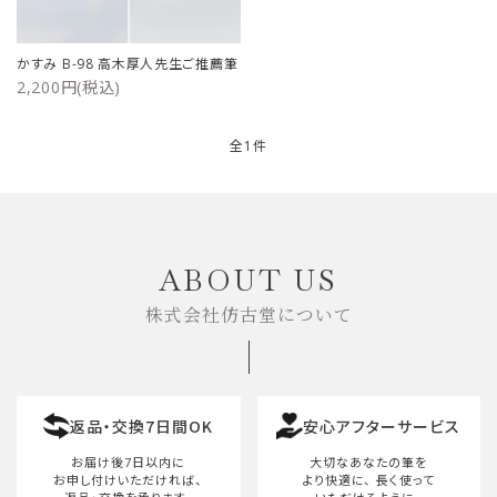
ご利用ガイド
かすみ B-98 高木厚人先生ご推薦筆
2,200円(税込)
プライバシーポリシー
特定商取引法について
全1件
お問い合わせ
キーワード
ABOUT US
株式会社仿古堂について
カテゴリー
返品・交換7日間OK
安心アフターサービス
検索する
お届け後7日以内に
大切なあなたの筆を
お申し付けいただければ、
より快適に、
長く使って