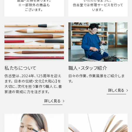
返品・交換を承ります。
いただけるように、
※一部除外の商品も
仿古堂では修理サービスを行って
ございます。
います。
私たちについて
職人・スタッフ紹介
仿古堂は、2024年、125周年を迎え
日々の作業、作業風景をご紹介しま
ます。 日本の伝統・文化【大和心】を
す。
大切に、次代を担う筆作り職人と、書
詳しく見る
家達の育成に力を注ぎます。
詳しく見る