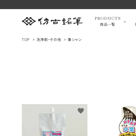
PRODUCTS
商品一覧
TOP
>
洗浄剤・その他
>
筆シャン
高級羊毛
ACCOUNT MENU
ようこそ ゲスト 様
小筆（面相
ログイン
新規会員登録
画筆・絵
商品一覧
favorite
用途で選ぶ
高級化粧
私たちについて