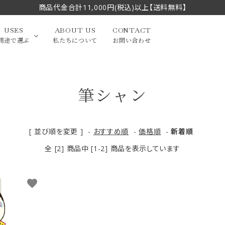
商品代金合計11,000円(税込)以上【送料無料】
USES
ABOUT US
CONTACT
用途で選ぶ
私たちについて
お問い合わせ
筆シャン
大中筆（半切・条幅以
かな
漢字
（作品向き）
上）
写経・御朱印
画筆・絵てがみ
系）
小筆
[ 並び順を変更 ]
-
おすすめ順
-
価格順
-
新着順
全 [2] 商品中 [1-2] 商品を表示しています
贈り物（限定セット）
洗浄剤・その他
てがみ
限定品・セット品
favorite
フェイスブラシ
チークブラシ
筆
化粧筆