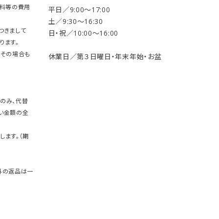
送料等の費用
平日／9:00〜17:00
土／9:30〜16:30
つきまして
日・祝／10:00〜16:00
ります。
。その場合も
休業日／第３日曜日・年末年始・お盆
のみ、代替
い金額の全
します。（期
外の返品は一