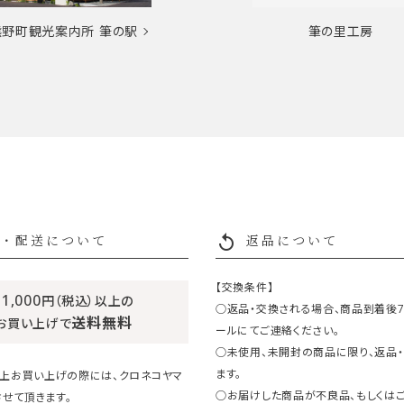
熊野町観光案内所
筆の駅
筆の里工房
replay
・配送について
返品について
【交換条件】
11,000
円（税込）以上の
○返品・交換される場合、商品到着後
送料無料
お買い上げで
ールにてご連絡ください。
○未使用、未開封の商品に限り、返品
ます。
円以上お買い上げの際には、クロネコヤマ
○お届けした商品が不良品、もしくは
せて頂きます。