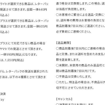
違う場合は交換致します。この場合、
ライトが選択できる商品は、レターパッ
は当店が負担致します。
発送させて頂きます。全国一律440円
○お客様のご都合による返品・交換に
料込み）
は、送料等の費用はお客様の負担とな
クプラスが選択できる商品は、レターパッ
商品到着後7日以内にご返送ください
発送させて頂きます。全国一律605円
必ず事前にご連絡ください。
料込み）
【返品期限】
クプラスにて対応できない商品の場合
○商品到着後7日以内にご連絡の場合
ヤマトでの発送とさせて頂きます。
品と交換、または送料を含めたお支払
一律990円(税込)となります。
額を返金致します。
、1,650円(税込)
○未開封、未使用の商品のみ返品可と
間は商品到着後7日以内）です。
がら、レターパックの発送を選択された
○不良品は交換いたします。
方法は、以下の４種類とさせて頂きま
○ただし、特注品の場合は、不良品以
切不可とさせていただきます。
ト決済
【キャンセル】
Pay
○決済前まではお受けします。