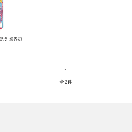
リップブラシ
贈り物（限定セット）
オプション・その他
洗顔ブラシ
洗う 業界初
1
全2件
close