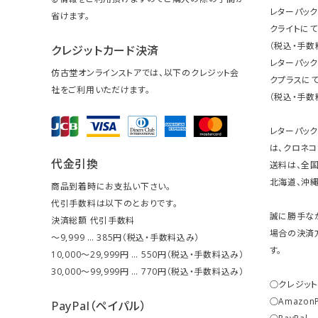
レターパック
省けます。
クライトにて
（税込・手数
クレジットカード決済
レターパッ
仿古堂オンラインストアでは、以下のクレジット会
クプラスにて
社をご利用いただけます。
（税込・手数
レターパッ
は、クロネコ
代金引換
送料は、全国
北海道、沖縄は
商品到着時にお支払い下さい。
代引手数料は以下のとおりです。
誠に勝手な
決済総額 代引手数料
場合の決済
～9,999 … 385円（税込・手数料込み）
す。
10,000～29,999円 … 550円（税込・手数料込み）
30,000～99,999円 … 770円（税込・手数料込み）
○クレジッ
○Amazon
PayPal（ペイパル）