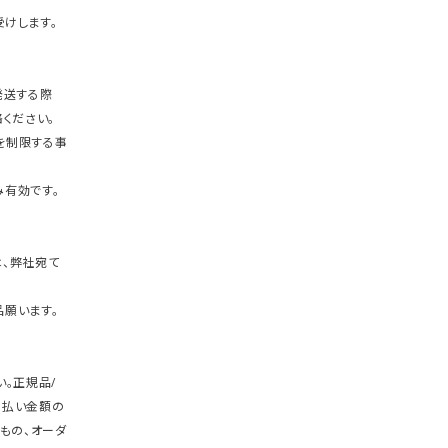
けします。
発送する際
ください。
を制限する事
有効です。
、弊社宛て
願います。
。正規品/
支払い金額の
もの、オーダ