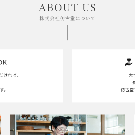
ABOUT US
株式会社仿古堂について
OK
だければ、
大
す。
仿古堂