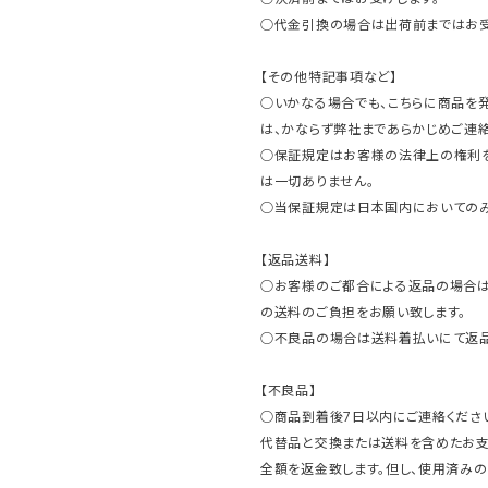
○代金引換の場合は出荷前まではお受
【その他特記事項など】
○いかなる場合でも、こちらに商品を
は、かならず弊社まであらかじめご連絡
○保証規定はお客様の法律上の権利
は一切ありません。
○当保証規定は日本国内においてのみ
【返品送料】
○お客様のご都合による返品の場合は
の送料のご負担をお願い致します。
○不良品の場合は送料着払いにて返品
【不良品】
○商品到着後7日以内にご連絡ください
代替品と交換または送料を含めたお
全額を返金致します。但し、使用済みの