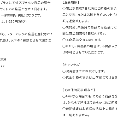
【返品期限】
クプラスにて対応できない商品の場合
○商品到着後7日以内にご連絡の場合
ヤマトでの発送とさせて頂きます。
品と交換、または送料を含めたお支払
一律990円(税込)となります。
額を返金致します。
、1,650円(税込)
○未開封、未使用の商品のみ返品可と
間は商品到着後7日以内）です。
がら、レターパックの発送を選択された
○不良品は交換いたします。
方法は、以下の４種類とさせて頂きま
○ただし、特注品の場合は、不良品以
切不可とさせていただきます。
ト決済
【キャンセル】
Pay
○決済前まではお受けします。
○代金引換の場合は出荷前まではお受
【その他特記事項など】
○いかなる場合でも、こちらに商品を
は、かならず弊社まであらかじめご連絡
○保証規定はお客様の法律上の権利
は一切ありません。