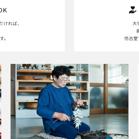
OK
だければ、
大
す。
仿古堂