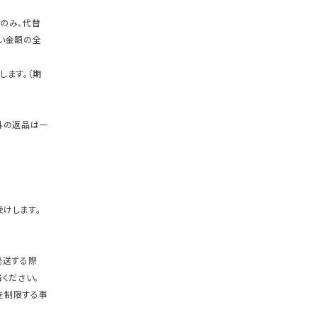
のみ、代替
い金額の全
します。（期
外の返品は一
けします。
発送する際
ください。
を制限する事