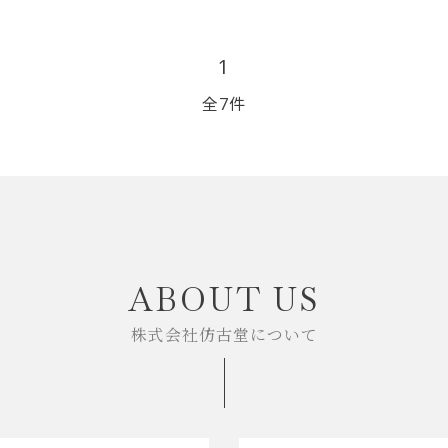
1
全7件
close
ABOUT US
株式会社仿古堂について