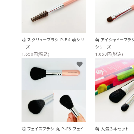
洗浄剤
ご利用ガイド
プライバシーポリシー
萌 スクリューブラシ P-B4 萌シリ
萌 アイシャドーブラシ 
特定商取引法について
ーズ
シリーズ
1,650円(税込)
1,650円(税込)
お問い合わせ
favorite
萌 フェイスブラシ 丸 P-F6 フェイ
萌 人気３本セット