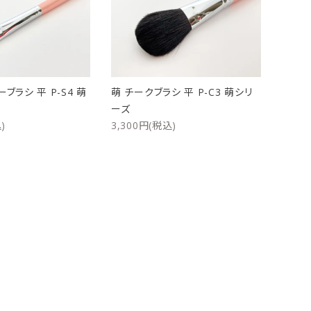
ケース
洗浄剤・その他
ブラシ 平 P-S4 萌
萌 チークブラシ 平 P-C3 萌シリ
ーズ
)
3,300円(税込)