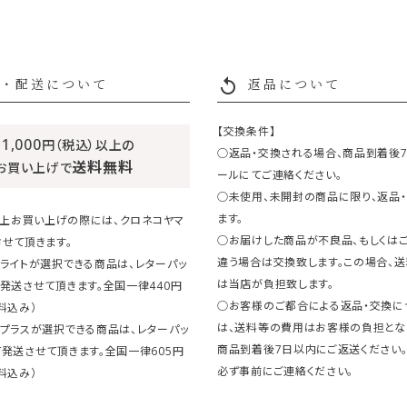
replay
・配送について
返品について
【交換条件】
11,000
円（税込）以上の
○返品・交換される場合、商品到着後
送料無料
お買い上げで
ールにてご連絡ください。
○未使用、未開封の商品に限り、返品
ます。
円以上お買い上げの際には、クロネコヤマ
○お届けした商品が不良品、もしくは
せて頂きます。
違う場合は交換致します。この場合、
ライトが選択できる商品は、レターパッ
は当店が負担致します。
発送させて頂きます。全国一律440円
○お客様のご都合による返品・交換に
料込み）
は、送料等の費用はお客様の負担とな
クプラスが選択できる商品は、レターパッ
商品到着後7日以内にご返送ください
発送させて頂きます。全国一律605円
必ず事前にご連絡ください。
料込み）