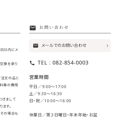
mail
お問い合わせ
メールでのお問い合わせ
mail
7日以内にメ
TEL : 082-854-0003
call
・交換を承り
営業時間
ご注文の品と
送料等の費用
平日／9:00〜17:00
土／9:30〜16:30
つきまして
日・祝／10:00〜16:00
ります。
。その場合も
休業日／第３日曜日・年末年始・お盆