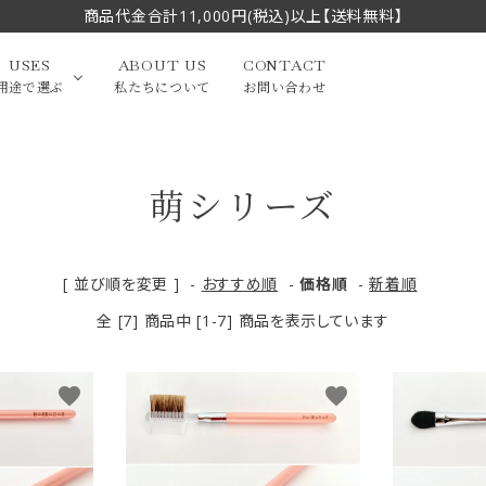
商品代金合計11,000円(税込)以上【送料無料】
USES
ABOUT US
CONTACT
用途で選ぶ
私たちについて
お問い合わせ
萌シリーズ
大中筆（半切・条幅以
かな
漢字
（作品向き）
上）
写経・御朱印
画筆・絵てがみ
系）
小筆
[ 並び順を変更 ]
-
おすすめ順
-
価格順
-
新着順
全 [7] 商品中 [1-7] 商品を表示しています
贈り物（限定セット）
洗浄剤・その他
てがみ
限定品・セット品
favorite
favorite
フェイスブラシ
チークブラシ
筆
化粧筆