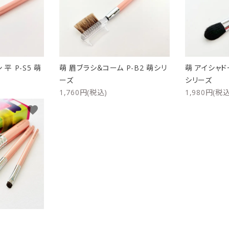
リップブラシ
贈り物（限定セット）
オプション・その他
洗顔ブラシ
平 P-S5 萌
萌 眉ブラシ＆コーム P-B2 萌シリ
萌 アイシャドー
ーズ
シリーズ
1,760円(税込)
1,980円(税込
favorite