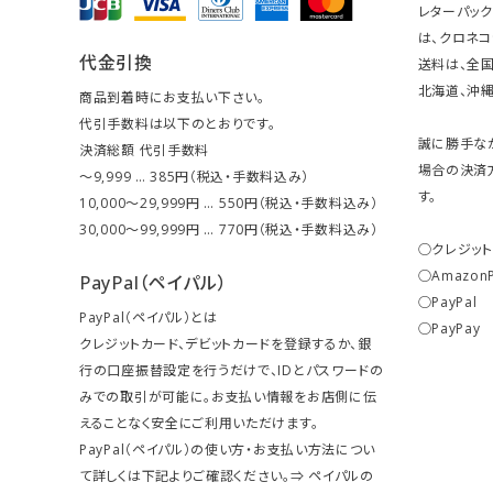
レターパッ
は、クロネコ
代金引換
送料は、全国
北海道、沖縄は
商品到着時にお支払い下さい。
代引手数料は以下のとおりです。
誠に勝手な
決済総額 代引手数料
場合の決済
～9,999 … 385円（税込・手数料込み）
す。
10,000～29,999円 … 550円（税込・手数料込み）
30,000～99,999円 … 770円（税込・手数料込み）
○クレジッ
○Amazon
PayPal（ペイパル）
○PayPal
PayPal（ペイパル）とは
○PayPay
クレジットカード、デビットカードを登録するか、銀
行の口座振替設定を行うだけで、IDとパスワードの
みでの取引が可能に。お支払い情報をお店側に伝
えることなく安全にご利用いただけます。
PayPal（ペイパル）の使い方・お支払い方法につい
て詳しくは下記よりご確認ください。⇒
ペイパルの