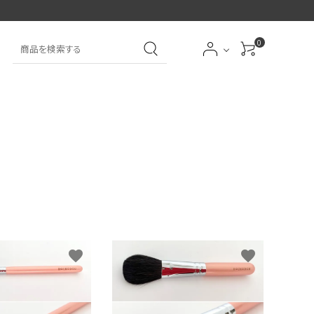
0
大中筆（半紙～条幅向
詩文書
実用書
大中小筆（半紙向き）
き）
前衛
大字
特大筆・珍品筆
学童用（初心者用）
洗浄剤
オプション・その他
favorite
favorite
アイシャドーブラシ
アイブローブラシ
限定品
贈り物