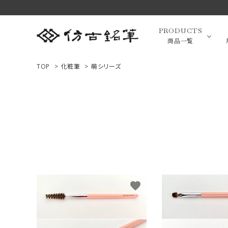
PRODUCTS
商品一覧
TOP
>
化粧筆
>
萌シリーズ
高級羊毛
ACCOUNT MENU
ようこそ ゲスト 様
小筆（面相
ログイン
新規会員登録
画筆・絵
商品一覧
favorite
用途で選ぶ
高級化粧
私たちについて