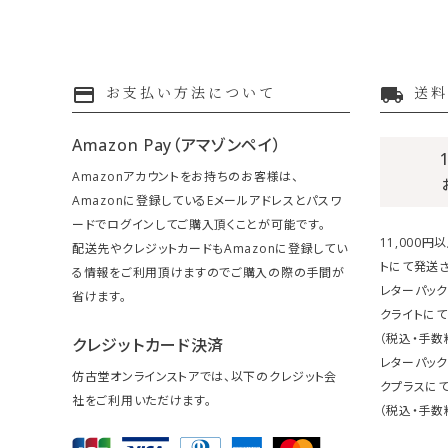
payment
local_shipping
お支払い方法について
送料
Amazon Pay（アマゾンペイ）
Amazonアカウントをお持ちのお客様は、
Amazonに登録しているEメールアドレスとパスワ
ードでログインしてご購入頂くことが可能です。
11,000
配送先やクレジットカードもAmazonに登録してい
トにて発送さ
る情報をご利用頂けますのでご購入の際の手間が
レターパック
省けます。
クライトにて
（税込・手数
クレジットカード決済
レターパッ
仿古堂オンラインストアでは、以下のクレジット会
クプラスにて
社をご利用いただけます。
（税込・手数