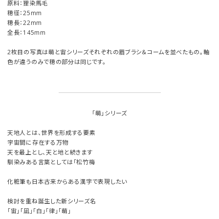
原料：狸染馬毛
穂径：25mm
穂長：22mm
全長：145mm
2枚目の写真は萌と宙シリーズそれぞれの眉ブラシ＆コームを並べたもの。軸
色が違うのみで穂の部分は同じです。
「萌」シリーズ
天地人とは、世界を形成する要素
宇宙間に存在する万物
天を最上とし、天と地と続きます
馴染みある言葉としては「松竹梅
化粧筆も日本古来からある漢字で表現したい
検討を重ね誕生した新シリーズ名
「宙」「凪」「白」「律」「萌」