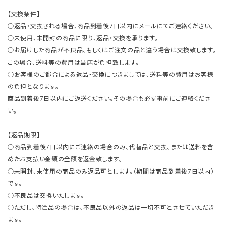
【交換条件】
○返品・交換される場合、商品到着後7日以内にメールにてご連絡ください。
○未使用、未開封の商品に限り、返品・交換を承ります。
○お届けした商品が不良品、もしくはご注文の品と違う場合は交換致します。
この場合、送料等の費用は当店が負担致します。
○お客様のご都合による返品・交換につきましては、送料等の費用はお客様
の負担となります。
商品到着後7日以内にご返送ください。その場合も必ず事前にご連絡くださ
い。
【返品期限】
○商品到着後7日以内にご連絡の場合のみ、代替品と交換、または送料を含
めたお支払い金額の全額を返金致します。
○未開封、未使用の商品のみ返品可とします。（期間は商品到着後7日以内）
です。
○不良品は交換いたします。
○ただし、特注品の場合は、不良品以外の返品は一切不可とさせていただき
ます。