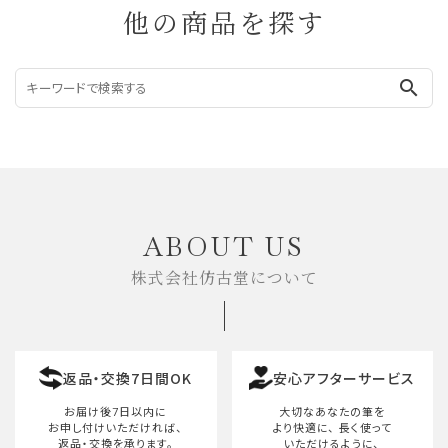
他の商品を探す
search
ABOUT US
株式会社仿古堂について
返品・交換7日間OK
安心アフターサービス
お届け後7日以内に
大切なあなたの筆を
お申し付けいただければ、
より快適に、
長く使って
返品・交換を承ります。
いただけるように、