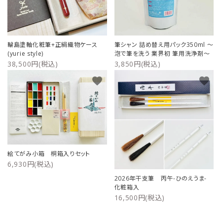
輪島塗軸化粧筆+正絹織物ケース
筆シャン 詰め替え用パック350ml ～
(yurie style)
泡で筆を洗う 業界初 筆用洗浄剤～
38,500円(税込)
3,850円(税込)
favorite
favorite
絵てがみ小箱 桐箱入りセット
6,930円(税込)
2026年干支筆 丙午-ひのえうま-
化粧箱入
16,500円(税込)