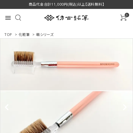
商品代金合計11,000円(税込)以上【送料無料】
0
menu
TOP
>
化粧筆
>
萌シリーズ
ACCOUNT MENU
ようこそ ゲスト 様
ログイン
新規会員登録
商品一覧
用途で選ぶ
私たちについて