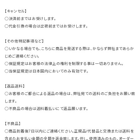
【キャンセル】
○決済前まではお受けします。
○代金引換の場合は出荷前まではお受けします。
【その他特記事項など】
○いかなる場合でも、こちらに商品を発送する際は、かならず弊社まであらか
じめご連絡ください。
○保証規定はお客様の法律上の権利を制限する事は一切ありません。
○当保証規定は日本国内においてのみ有効です。
【返品送料】
○お客様のご都合による返品の場合は、弊社宛ての送料のご負担をお願い致
します。
○不良品の場合は送料着払いにて返品願います。
【不良品】
○商品到着後7日以内にご連絡ください。正規品/代替品と交換または送料を
含めたお支払い金額の全額を返金致します。但し、使用済みのもの、オーダー