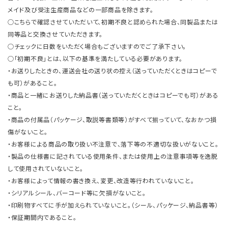
メイド及び受注生産商品などの一部商品を除きます。
○こちらで確認させていただいて、初期不良と認められた場合、同製品または
同等品と交換させていただきます。
○チェックに日数をいただく場合もございますのでご了承下さい。
○「初期不良」とは、以下の基準を満たしている必要があります。
・お送りしたときの、運送会社の送り状の控え（送っていただくときはコピーで
も可）があること。
・商品と一緒にお送りした納品書（送っていただくときはコピーでも可）がある
こと。
・商品の付属品（パッケージ、取説等書類等）がすべて揃っていて、なおかつ損
傷がないこと。
・お客様による商品の取り扱い不注意で、落下等の不適切な扱いがないこと。
・製品の仕様書に記されている使用条件、または使用上の注意事項等を逸脱
して使用されていないこと。
・お客様によって情報の書き換え、変更、改造等行われていないこと。
・シリアルシール、バーコード等に欠損がないこと。
・印刷物すべてに手が加えられていないこと。（シール、パッケージ、納品書等）
・保証期間内であること。