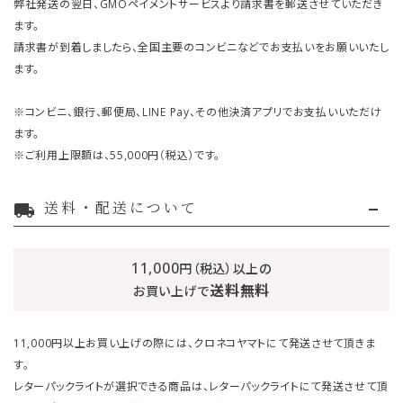
弊社発送の翌日、GMOペイメントサービスより請求書を郵送させていただき
ます。
請求書が到着しましたら、全国主要のコンビニなどでお支払いをお願いいたし
ます。
※コンビニ、銀行、郵便局、LINE Pay、その他決済アプリでお支払いいただけ
ます。
※ご利用上限額は、55,000円（税込）です。
送料・配送について
local_shipping
11,000
円（税込）以上の
送料無料
お買い上げで
11,000円以上お買い上げの際には、クロネコヤマトにて発送させて頂きま
す。
レターパックライトが選択できる商品は、レターパックライトにて発送させて頂