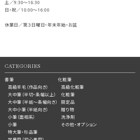
土／9:30〜16:30
日・祝／10:00〜16:00
休業日／第３日曜日・年末年始・お盆
CATEGORIES
書筆
化粧筆
高級羊毛（作品向き）
高級化粧筆
大中筆（半切・条幅以上）
化粧筆
大中筆（半紙～条幅向き）
限定品
大中小筆（半紙向き）
贈り物
小筆（面相系）
洗浄剤
小筆
その他・オプション
特大筆・珍品筆
学童用（初心者用）