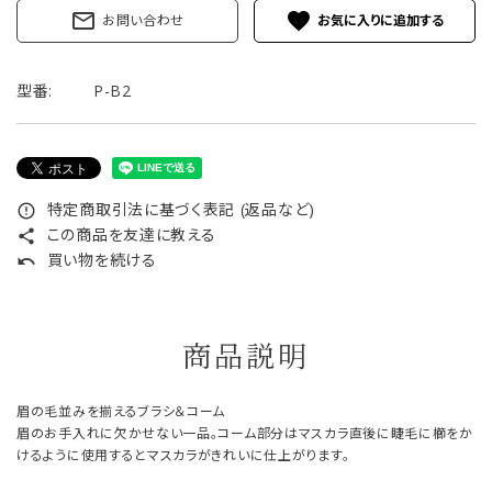
mail_outline
favorite
お問い合わせ
型番:
P-B2
特定商取引法に基づく表記 (返品など)
error_outline
この商品を友達に教える
share
買い物を続ける
undo
商品説明
眉の毛並みを揃えるブラシ＆コーム
眉のお手入れに欠かせない一品。コーム部分はマスカラ直後に睫毛に櫛をか
けるように使用するとマスカラがきれいに仕上がります。