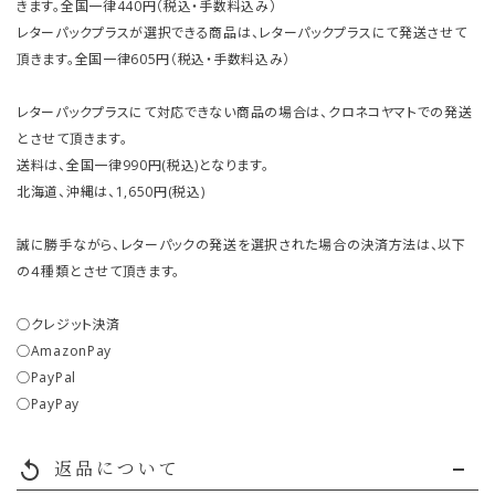
きます。全国一律440円（税込・手数料込み）
レターパックプラスが選択できる商品は、レターパックプラスにて発送させて
頂きます。全国一律605円（税込・手数料込み）
レターパックプラスにて対応できない商品の場合は、クロネコヤマトでの発送
とさせて頂きます。
送料は、全国一律990円(税込)となります。
北海道、沖縄は、1,650円(税込)
誠に勝手ながら、レターパックの発送を選択された場合の決済方法は、以下
の４種類とさせて頂きます。
○クレジット決済
○AmazonPay
○PayPal
○PayPay
返品について
replay