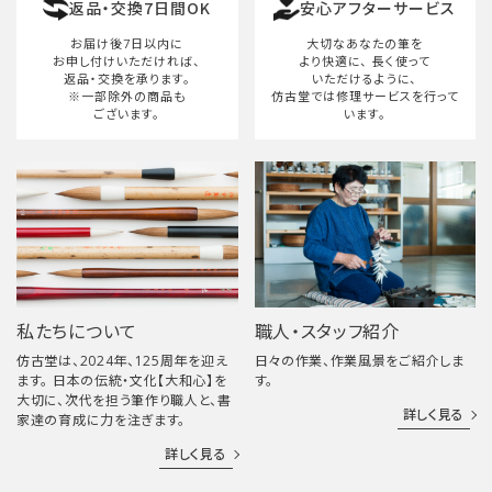
返品・交換7日間OK
安心アフターサービス
検索する
お届け後7日以内に
大切なあなたの筆を
お申し付けいただければ、
より快適に、
長く使って
返品・交換を承ります。
いただけるように、
※一部除外の商品も
仿古堂では修理サービスを行って
ございます。
います。
私たちについて
職人・スタッフ紹介
仿古堂は、2024年、125周年を迎え
日々の作業、作業風景をご紹介しま
ます。 日本の伝統・文化【大和心】を
す。
大切に、次代を担う筆作り職人と、書
詳しく見る
家達の育成に力を注ぎます。
詳しく見る