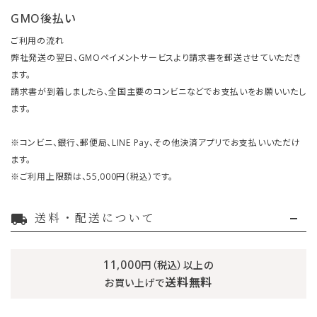
GMO後払い
ご利用の流れ
弊社発送の翌日、GMOペイメントサービスより請求書を郵送させていただき
ます。
請求書が到着しましたら、全国主要のコンビニなどでお支払いをお願いいたし
ます。
※コンビニ、銀行、郵便局、LINE Pay、その他決済アプリでお支払いいただけ
ます。
※ご利用上限額は、55,000円（税込）です。
送料・配送について
local_shipping
11,000
円（税込）以上の
送料無料
お買い上げで