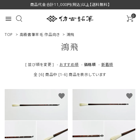
商品代金合計11,000円(税込)以上【送料無料】
0
menu
TOP
>
高級書筆羊毛 作品向き
>
鴻飛
鴻飛
ACCOUNT MENU
[ 並び順を変更 ]
-
おすすめ順
-
価格順
-
新着順
ようこそ ゲスト 様
全 [6] 商品中 [1-6] 商品を表示しています
ログイン
新規会員登録
favorite
favorite
商品一覧
用途で選ぶ
私たちについて