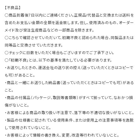
【不良品】
○商品到着後7日以内にご連絡ください。正規品/代替品と交換または送料を
含めたお支払い金額の全額を返金致します。但し、使用済みのもの、オーダー
メイド及び受注生産商品などの一部商品を除きます。
○こちらで確認させていただいて、初期不良と認められた場合、同製品または
同等品と交換させていただきます。
○チェックに日数をいただく場合もございますのでご了承下さい。
○「初期不良」とは、以下の基準を満たしている必要があります。
・お送りしたときの、運送会社の送り状の控え（送っていただくときはコピーで
も可）があること。
・商品と一緒にお送りした納品書（送っていただくときはコピーでも可）がある
こと。
・商品の付属品（パッケージ、取説等書類等）がすべて揃っていて、なおかつ損
傷がないこと。
・お客様による商品の取り扱い不注意で、落下等の不適切な扱いがないこと。
・製品の仕様書に記されている使用条件、または使用上の注意事項等を逸脱
して使用されていないこと。
・お客様によって情報の書き換え、変更、改造等行われていないこと。