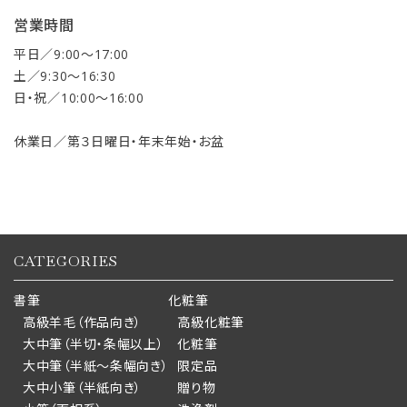
営業時間
平日／9:00〜17:00
土／9:30〜16:30
日・祝／10:00〜16:00
休業日／第３日曜日・年末年始・お盆
CATEGORIES
書筆
化粧筆
高級羊毛（作品向き）
高級化粧筆
大中筆（半切・条幅以上）
化粧筆
大中筆（半紙～条幅向き）
限定品
大中小筆（半紙向き）
贈り物