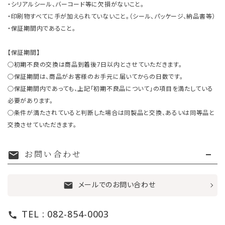
・シリアルシール、バーコード等に欠損がないこと。
・印刷物すべてに手が加えられていないこと。（シール、パッケージ、納品書等）
・保証期間内であること。
【保証期間】
○初期不良の交換は商品到着後7日以内とさせていただきます。
○保証期間は、商品がお客様のお手元に届いてからの日数です。
○保証期間内であっても、上記「初期不良品について」の項目を満たしている
必要があります。
○条件が満たされていると判断した場合は同製品と交換、あるいは同等品と
交換させていただきます。
お問い合わせ
mail
メールでのお問い合わせ
mail
TEL : 082-854-0003
call