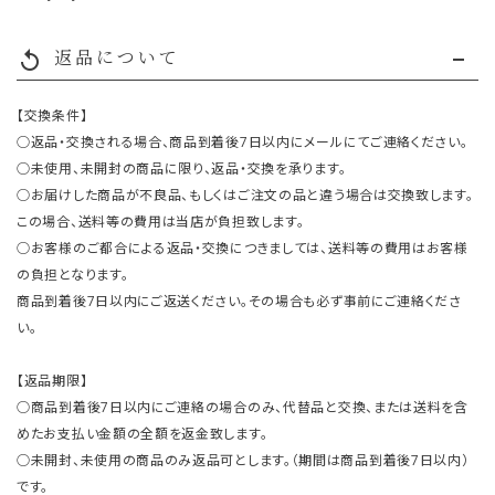
返品について
replay
【交換条件】
○返品・交換される場合、商品到着後7日以内にメールにてご連絡ください。
○未使用、未開封の商品に限り、返品・交換を承ります。
○お届けした商品が不良品、もしくはご注文の品と違う場合は交換致します。
この場合、送料等の費用は当店が負担致します。
○お客様のご都合による返品・交換につきましては、送料等の費用はお客様
の負担となります。
商品到着後7日以内にご返送ください。その場合も必ず事前にご連絡くださ
い。
【返品期限】
○商品到着後7日以内にご連絡の場合のみ、代替品と交換、または送料を含
めたお支払い金額の全額を返金致します。
○未開封、未使用の商品のみ返品可とします。（期間は商品到着後7日以内）
です。