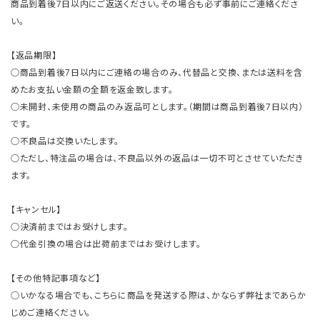
商品到着後7日以内にご返送ください。その場合も必ず事前にご連絡くださ
い。
【返品期限】
○商品到着後7日以内にご連絡の場合のみ、代替品と交換、または送料を含
めたお支払い金額の全額を返金致します。
○未開封、未使用の商品のみ返品可とします。（期間は商品到着後7日以内）
です。
○不良品は交換いたします。
○ただし、特注品の場合は、不良品以外の返品は一切不可とさせていただき
ます。
【キャンセル】
○決済前まではお受けします。
○代金引換の場合は出荷前まではお受けします。
【その他特記事項など】
○いかなる場合でも、こちらに商品を発送する際は、かならず弊社まであらか
じめご連絡ください。