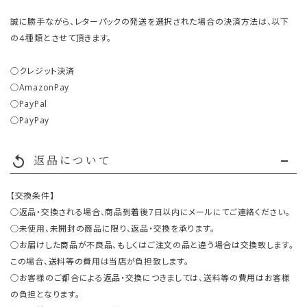
誠に勝手ながら、レターパックの発送を選択された場合の決済方法は、以下
の４種類とさせて頂きます。
○クレジット決済
○AmazonPay
○PayPal
○PayPay
返品について
replay
【交換条件】
○返品・交換される場合、商品到着後7日以内にメールにてご連絡ください。
○未使用、未開封の商品に限り、返品・交換を承ります。
○お届けした商品が不良品、もしくはご注文の品と違う場合は交換致します。
この場合、送料等の費用は当店が負担致します。
○お客様のご都合による返品・交換につきましては、送料等の費用はお客様
の負担となります。