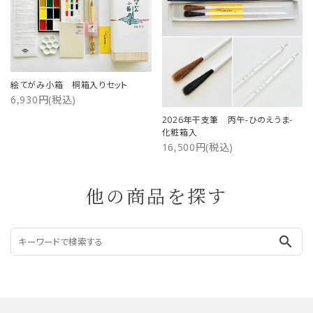
絵てがみ小箱 桐箱入りセット
6,930円(税込)
2026年干支筆 丙午-ひのえうま-
化粧箱入
16,500円(税込)
他の商品を探す
search