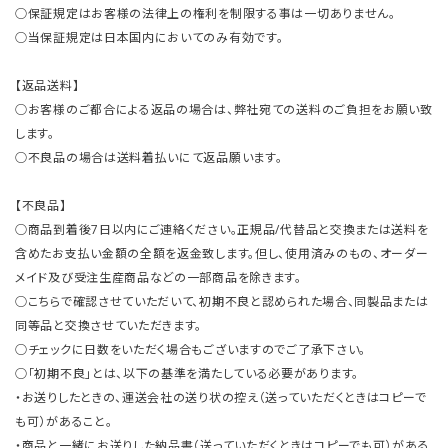
○保証規定はお客様の法律上の権利を制限する事は一切ありません。
○当保証規定は日本国内においてのみ有効です。
【返品送料】
○お客様のご都合による返品の場合は、弊社宛ての送料のご負担をお願い致
します。
○不良品の場合は送料着払いにて返品願います。
【不良品】
○商品到着後7日以内にご連絡ください。正規品/代替品と交換または送料を
含めたお支払い金額の全額を返金致します。但し、使用済みのもの、オーダー
メイド及び受注生産商品などの一部商品を除きます。
○こちらで確認させていただいて、初期不良と認められた場合、同製品または
同等品と交換させていただきます。
○チェックに日数をいただく場合もございますのでご了承下さい。
○「初期不良」とは、以下の基準を満たしている必要があります。
・お送りしたときの、運送会社の送り状の控え（送っていただくときはコピーで
も可）があること。
・商品と一緒にお送りした納品書（送っていただくときはコピーでも可）がある