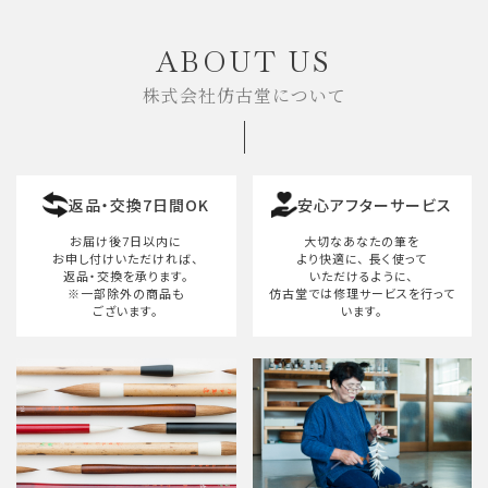
ABOUT US
株式会社仿古堂について
返品・交換7日間OK
安心アフターサービス
お届け後7日以内に
大切なあなたの筆を
お申し付けいただければ、
より快適に、
長く使って
返品・交換を承ります。
いただけるように、
※一部除外の商品も
仿古堂では修理サービスを行って
ございます。
います。