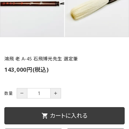
ご利用ガイド
プライバシーポリシー
特定商取引法について
お問い合わせ
鴻飛 老 A-45 石飛博光先生 選定筆
143,000円(税込)
数量
－
＋
カートに入れる
shopping_cart