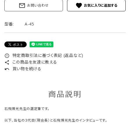
mail_outline
favorite
お問い合わせ
型番:
A-45
特定商取引法に基づく表記 (返品など)
error_outline
この商品を友達に教える
share
買い物を続ける
undo
商品説明
石飛博光先生の選定筆です。
以下、当社の３代目（現会長）と石飛博光先生のインタビューです。