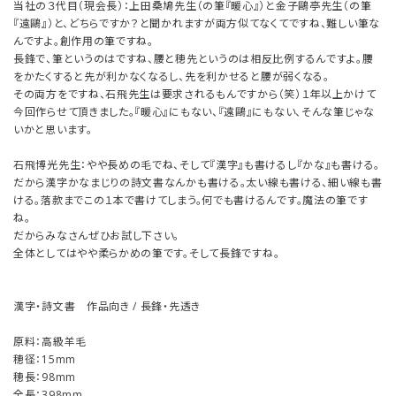
当社の３代目（現会長）：上田桑鳩先生（の筆『暖心』）と金子鷗亭先生（の筆
『遠鷗』）と、どちらですか？と聞かれますが両方似てなくてですね、難しい筆な
んですよ。創作用の筆ですね。
長鋒で、筆というのはですね、腰と穂先というのは相反比例するんですよ。腰
をかたくすると先が利かなくなるし、先を利かせると腰が弱くなる。
その両方をですね、石飛先生は要求されるもんですから（笑）１年以上かけて
今回作らせて頂きました。『暖心』にもない、『遠鷗』にもない、そんな筆じゃな
いかと思います。
石飛博光先生：やや長めの毛でね、そして『漢字』も書けるし『かな』も書ける。
だから漢字かなまじりの詩文書なんかも書ける。太い線も書ける、細い線も書
ける。落款までこの１本で書けてしまう。何でも書けるんです。魔法の筆です
ね。
だからみなさんぜひお試し下さい。
全体としてはやや柔らかめの筆です。そして長鋒ですね。
漢字・詩文書 作品向き / 長鋒・先透き
原料：高級羊毛
穂径：15mm
穂長：98mm
全長：398mm