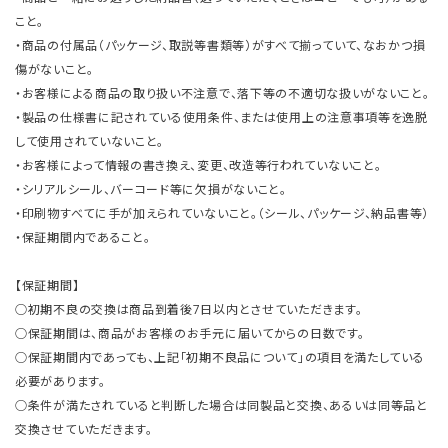
こと。
・商品の付属品（パッケージ、取説等書類等）がすべて揃っていて、なおかつ損
傷がないこと。
・お客様による商品の取り扱い不注意で、落下等の不適切な扱いがないこと。
・製品の仕様書に記されている使用条件、または使用上の注意事項等を逸脱
して使用されていないこと。
・お客様によって情報の書き換え、変更、改造等行われていないこと。
・シリアルシール、バーコード等に欠損がないこと。
・印刷物すべてに手が加えられていないこと。（シール、パッケージ、納品書等）
・保証期間内であること。
【保証期間】
○初期不良の交換は商品到着後7日以内とさせていただきます。
○保証期間は、商品がお客様のお手元に届いてからの日数です。
○保証期間内であっても、上記「初期不良品について」の項目を満たしている
必要があります。
○条件が満たされていると判断した場合は同製品と交換、あるいは同等品と
交換させていただきます。