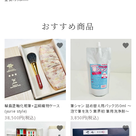
おすすめ商品
favorite
favorite
輪島塗軸化粧筆+正絹織物ケース
筆シャン 詰め替え用パック350ml ～
(yurie style)
泡で筆を洗う 業界初 筆用洗浄剤～
38,500円(税込)
3,850円(税込)
favorite
favorite