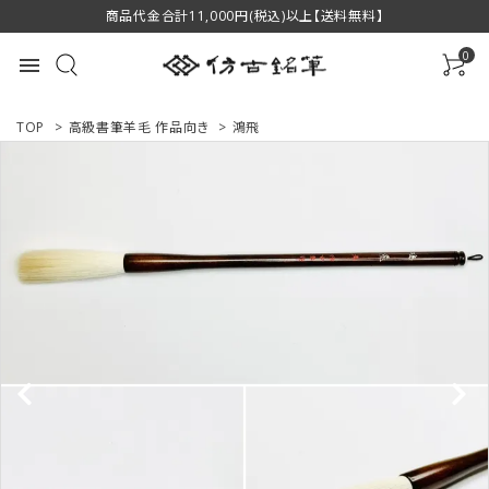
商品代金合計11,000円(税込)以上【送料無料】
0
menu
TOP
>
高級書筆羊毛 作品向き
>
鴻飛
ACCOUNT MENU
ようこそ ゲスト 様
ログイン
新規会員登録
商品一覧
用途で選ぶ
私たちについて