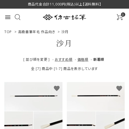
商品代金合計11,000円(税込)以上【送料無料】
0
menu
TOP
>
高級書筆羊毛 作品向き
>
沙月
沙月
ACCOUNT MENU
[ 並び順を変更 ]
-
おすすめ順
-
価格順
-
新着順
ようこそ ゲスト 様
全 [7] 商品中 [1-7] 商品を表示しています
ログイン
新規会員登録
favorite
favorite
商品一覧
用途で選ぶ
私たちについて