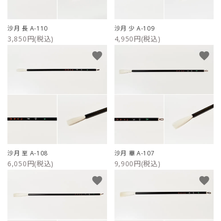
ご利用ガイド
沙月 長 A-110
沙月 少 A-109
3,850円(税込)
4,950円(税込)
プライバシーポリシー
favorite
favorite
特定商取引法について
お問い合わせ
沙月 至 A-108
沙月 畢 A-107
6,050円(税込)
9,900円(税込)
favorite
favorite