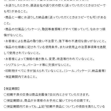
・お送りしたときの、運送会社の送り状の控え（送っていただくときはコピーで
も可）があること。
・商品と一緒にお送りした納品書（送っていただくときはコピーでも可）がある
こと。
・商品の付属品（パッケージ、取説等書類等）がすべて揃っていて、なおかつ損
傷がないこと。
・お客様による商品の取り扱い不注意で、落下等の不適切な扱いがないこと。
・製品の仕様書に記されている使用条件、または使用上の注意事項等を逸脱
して使用されていないこと。
・お客様によって情報の書き換え、変更、改造等行われていないこと。
・シリアルシール、バーコード等に欠損がないこと。
・印刷物すべてに手が加えられていないこと。（シール、パッケージ、納品書等）
・保証期間内であること。
【保証期間】
○初期不良の交換は商品到着後7日以内とさせていただきます。
○保証期間は、商品がお客様のお手元に届いてからの日数です。
○保証期間内であっても、上記「初期不良品について」の項目を満たしている