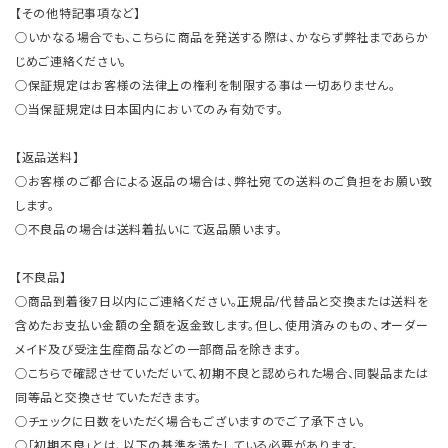
【その他特記事項など】
○いかなる場合でも、こちらに商品を発送する際は、かならず弊社まであらか
じめご連絡ください。
○保証規定はお客様の法律上の権利を制限する事は一切ありません。
○当保証規定は日本国内においてのみ有効です。
【返品送料】
○お客様のご都合による返品の場合は、弊社宛ての送料のご負担をお願い致
します。
○不良品の場合は送料着払いにて返品願います。
【不良品】
○商品到着後7日以内にご連絡ください。正規品/代替品と交換または送料を
含めたお支払い金額の全額を返金致します。但し、使用済みのもの、オーダー
メイド及び受注生産商品などの一部商品を除きます。
○こちらで確認させていただいて、初期不良と認められた場合、同製品または
同等品と交換させていただきます。
○チェックに日数をいただく場合もございますのでご了承下さい。
○「初期不良」とは、以下の基準を満たしている必要があります。