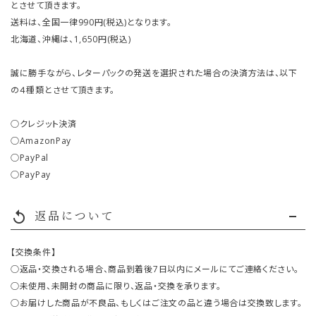
とさせて頂きます。
送料は、全国一律990円(税込)となります。
北海道、沖縄は、1,650円(税込)
誠に勝手ながら、レターパックの発送を選択された場合の決済方法は、以下
の４種類とさせて頂きます。
○クレジット決済
○AmazonPay
○PayPal
○PayPay
返品について
replay
【交換条件】
○返品・交換される場合、商品到着後7日以内にメールにてご連絡ください。
○未使用、未開封の商品に限り、返品・交換を承ります。
○お届けした商品が不良品、もしくはご注文の品と違う場合は交換致します。