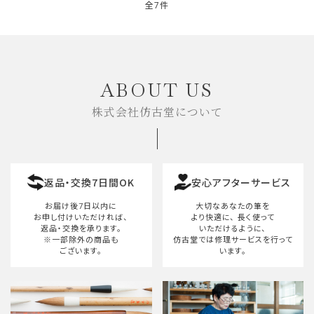
全7件
キーワード
ABOUT US
株式会社仿古堂について
カテゴリー
返品・交換7日間OK
安心アフターサービス
検索する
お届け後7日以内に
大切なあなたの筆を
お申し付けいただければ、
より快適に、
長く使って
返品・交換を承ります。
いただけるように、
※一部除外の商品も
仿古堂では修理サービスを行って
ございます。
います。