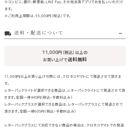
※コンビニ、銀行、郵便局、LINE Pay、その他決済アプリでお支払いいただけ
ます。
※ご利用上限額は、55,000円（税込）です。
送料・配送について
local_shipping
11,000
円（税込）以上の
送料無料
お買い上げで
11,000円以上お買い上げの際には、クロネコヤマトにて発送させて頂きま
す。
レターパックライトが選択できる商品は、レターパックライトにて発送させて頂
きます。全国一律440円（税込・手数料込み）
レターパックプラスが選択できる商品は、レターパックプラスにて発送させて
頂きます。全国一律605円（税込・手数料込み）
レターパックプラスにて対応できない商品の場合は、クロネコヤマトでの発送