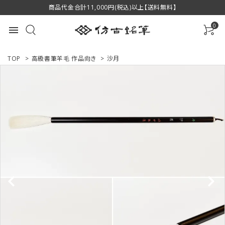
商品代金合計11,000円(税込)以上【送料無料】
0
menu
TOP
>
高級書筆羊毛 作品向き
>
沙月
ACCOUNT MENU
ようこそ ゲスト 様
ログイン
新規会員登録
商品一覧
用途で選ぶ
私たちについて