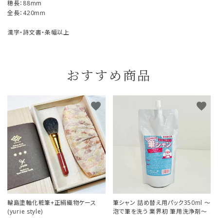
穂長：88mm
全長：420mm
漢字・詩文書・条幅以上
おすすめ商品
favorite
favorite
輪島塗軸化粧筆+正絹織物ケース
筆シャン 詰め替え用パック350ml ～
(yurie style)
泡で筆を洗う 業界初 筆用洗浄剤～