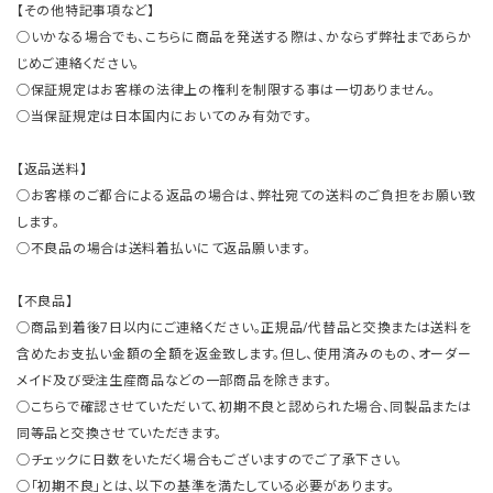
【その他特記事項など】
○いかなる場合でも、こちらに商品を発送する際は、かならず弊社まであらか
じめご連絡ください。
○保証規定はお客様の法律上の権利を制限する事は一切ありません。
○当保証規定は日本国内においてのみ有効です。
【返品送料】
○お客様のご都合による返品の場合は、弊社宛ての送料のご負担をお願い致
します。
○不良品の場合は送料着払いにて返品願います。
【不良品】
○商品到着後7日以内にご連絡ください。正規品/代替品と交換または送料を
含めたお支払い金額の全額を返金致します。但し、使用済みのもの、オーダー
メイド及び受注生産商品などの一部商品を除きます。
○こちらで確認させていただいて、初期不良と認められた場合、同製品または
同等品と交換させていただきます。
○チェックに日数をいただく場合もございますのでご了承下さい。
○「初期不良」とは、以下の基準を満たしている必要があります。