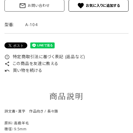
mail_outline
favorite
お問い合わせ
型番:
A-104
特定商取引法に基づく表記 (返品など)
error_outline
この商品を友達に教える
share
買い物を続ける
undo
商品説明
詩文書・漢字 作品向き / 長々鋒
原料：高級羊毛
穂径：9.5mm