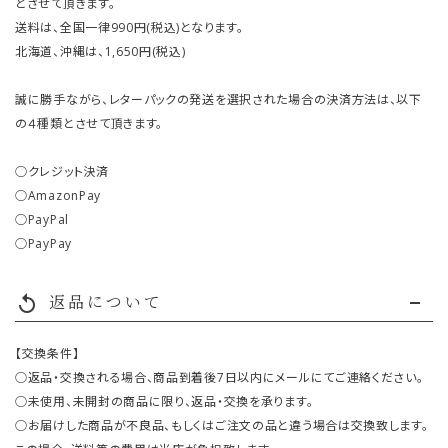
とさせて頂きます。
送料は、全国一律990円(税込)となります。
北海道、沖縄は、1,650円(税込)
誠に勝手ながら、レターパックの発送を選択された場合の決済方法は、以下
の４種類とさせて頂きます。
○クレジット決済
○AmazonPay
○PayPal
○PayPay
返品について
replay
【交換条件】
○返品・交換される場合、商品到着後7日以内にメールにてご連絡ください。
○未使用、未開封の商品に限り、返品・交換を承ります。
○お届けした商品が不良品、もしくはご注文の品と違う場合は交換致します。