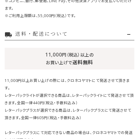
※コンビニ、銀行、郵便局、LINE Pay、その他決済アプリでお支払いいただけ
ます。
※ご利用上限額は、55,000円（税込）です。
送料・配送について
local_shipping
11,000
円（税込）以上の
送料無料
お買い上げで
11,000円以上お買い上げの際には、クロネコヤマトにて発送させて頂きま
す。
レターパックライトが選択できる商品は、レターパックライトにて発送させて頂
きます。全国一律440円（税込・手数料込み）
レターパックプラスが選択できる商品は、レターパックプラスにて発送させて
頂きます。全国一律605円（税込・手数料込み）
レターパックプラスにて対応できない商品の場合は、クロネコヤマトでの発送