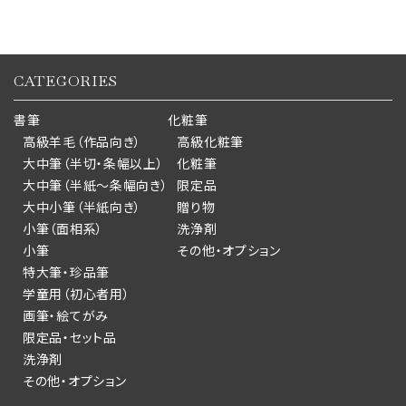
CATEGORIES
書筆
化粧筆
高級羊毛（作品向き）
高級化粧筆
大中筆（半切・条幅以上）
化粧筆
大中筆（半紙～条幅向き）
限定品
大中小筆（半紙向き）
贈り物
小筆（面相系）
洗浄剤
小筆
その他・オプション
特大筆・珍品筆
学童用（初心者用）
画筆・絵てがみ
限定品・セット品
洗浄剤
その他・オプション