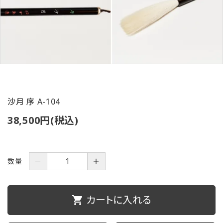
ご利用ガイド
プライバシーポリシー
特定商取引法について
お問い合わせ
沙月 序 A-104
38,500円(税込)
数量
－
＋
カートに入れる
shopping_cart