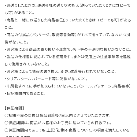
・お送りしたときの、運送会社の送り状の控え（送っていただくときはコピーで
も可）があること。
・商品と一緒にお送りした納品書（送っていただくときはコピーでも可）がある
こと。
・商品の付属品（パッケージ、取説等書類等）がすべて揃っていて、なおかつ損
傷がないこと。
・お客様による商品の取り扱い不注意で、落下等の不適切な扱いがないこと。
・製品の仕様書に記されている使用条件、または使用上の注意事項等を逸脱
して使用されていないこと。
・お客様によって情報の書き換え、変更、改造等行われていないこと。
・シリアルシール、バーコード等に欠損がないこと。
・印刷物すべてに手が加えられていないこと。（シール、パッケージ、納品書等）
・保証期間内であること。
【保証期間】
○初期不良の交換は商品到着後7日以内とさせていただきます。
○保証期間は、商品がお客様のお手元に届いてからの日数です。
○保証期間内であっても、上記「初期不良品について」の項目を満たしている