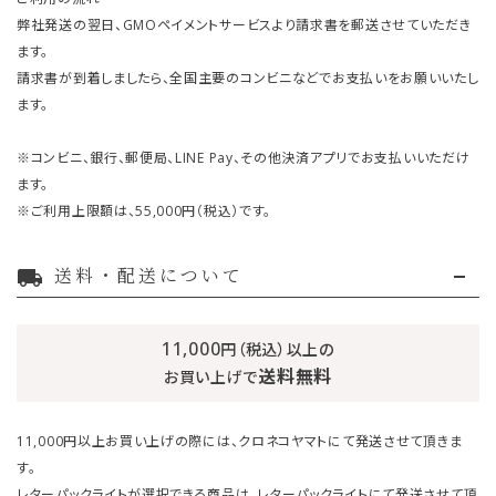
弊社発送の翌日、GMOペイメントサービスより請求書を郵送させていただき
ます。
請求書が到着しましたら、全国主要のコンビニなどでお支払いをお願いいたし
ます。
※コンビニ、銀行、郵便局、LINE Pay、その他決済アプリでお支払いいただけ
ます。
※ご利用上限額は、55,000円（税込）です。
送料・配送について
local_shipping
11,000
円（税込）以上の
送料無料
お買い上げで
11,000円以上お買い上げの際には、クロネコヤマトにて発送させて頂きま
す。
レターパックライトが選択できる商品は、レターパックライトにて発送させて頂