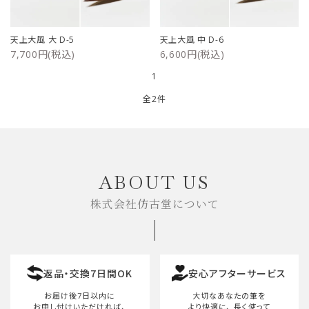
ご利用ガイド
天上大風 大 D-5
天上大風 中 D-6
7,700円(税込)
6,600円(税込)
プライバシーポリシー
1
特定商取引法について
全2件
お問い合わせ
キーワード
ABOUT US
株式会社仿古堂について
カテゴリー
返品・交換7日間OK
安心アフターサービス
検索する
お届け後7日以内に
大切なあなたの筆を
お申し付けいただければ、
より快適に、
長く使って