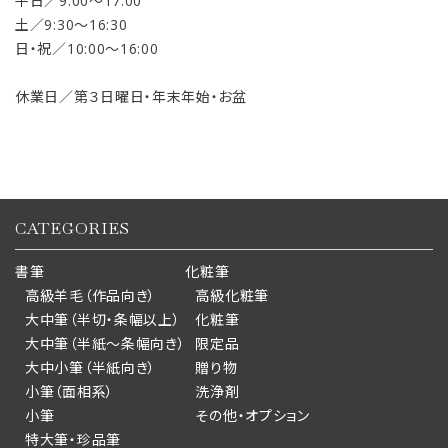
平日／9:00〜17:00
土／9:30〜16:30
日・祝／10:00〜16:00
休業日／第３日曜日・年末年始・お盆
CATEGORIES
書筆
化粧筆
高級羊毛（作品向き）
高級化粧筆
大中筆（半切・条幅以上）
化粧筆
大中筆（半紙～条幅向き）
限定品
大中小筆（半紙向き）
贈り物
小筆（面相系）
洗浄剤
小筆
その他・オプション
特大筆・珍品筆