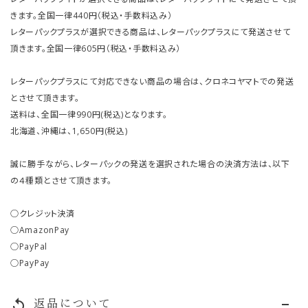
きます。全国一律440円（税込・手数料込み）
レターパックプラスが選択できる商品は、レターパックプラスにて発送させて
頂きます。全国一律605円（税込・手数料込み）
レターパックプラスにて対応できない商品の場合は、クロネコヤマトでの発送
とさせて頂きます。
送料は、全国一律990円(税込)となります。
北海道、沖縄は、1,650円(税込)
誠に勝手ながら、レターパックの発送を選択された場合の決済方法は、以下
の４種類とさせて頂きます。
○クレジット決済
○AmazonPay
○PayPal
○PayPay
返品について
replay