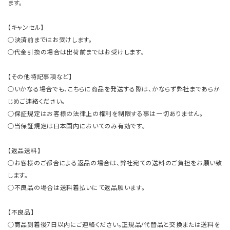
ます。
【キャンセル】
○決済前まではお受けします。
○代金引換の場合は出荷前まではお受けします。
【その他特記事項など】
○いかなる場合でも、こちらに商品を発送する際は、かならず弊社まであらか
じめご連絡ください。
○保証規定はお客様の法律上の権利を制限する事は一切ありません。
○当保証規定は日本国内においてのみ有効です。
【返品送料】
○お客様のご都合による返品の場合は、弊社宛ての送料のご負担をお願い致
します。
○不良品の場合は送料着払いにて返品願います。
【不良品】
○商品到着後7日以内にご連絡ください。正規品/代替品と交換または送料を