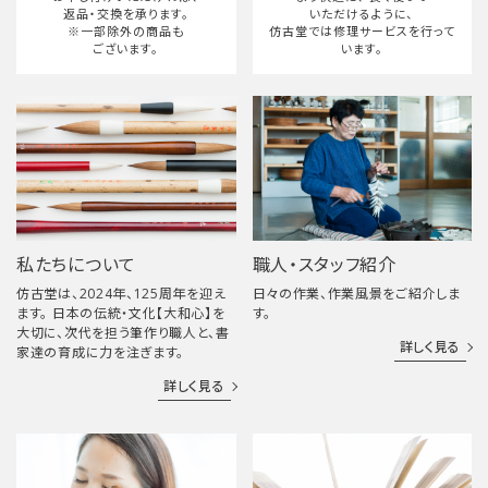
返品・交換を承ります。
いただけるように、
※一部除外の商品も
仿古堂では修理サービスを行って
ございます。
います。
私たちについて
職人・スタッフ紹介
仿古堂は、2024年、125周年を迎え
日々の作業、作業風景をご紹介しま
ます。 日本の伝統・文化【大和心】を
す。
大切に、次代を担う筆作り職人と、書
詳しく見る
家達の育成に力を注ぎます。
詳しく見る