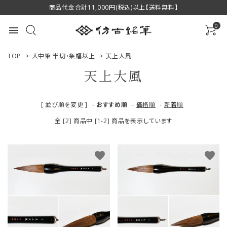
商品代金合計11,000円(税込)以上【送料無料】
0
menu
TOP
>
大中筆 半切・条幅以上
>
天上大風
天上大風
ACCOUNT MENU
[ 並び順を変更 ]
-
おすすめ順
-
価格順
-
新着順
ようこそ ゲスト 様
全 [2] 商品中 [1-2] 商品を表示しています
ログイン
新規会員登録
favorite
favorite
商品一覧
用途で選ぶ
私たちについて