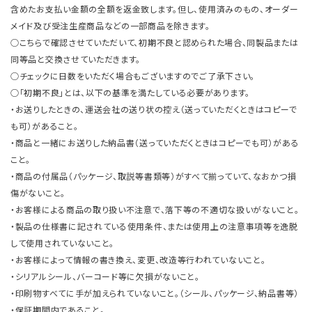
含めたお支払い金額の全額を返金致します。但し、使用済みのもの、オーダー
メイド及び受注生産商品などの一部商品を除きます。
○こちらで確認させていただいて、初期不良と認められた場合、同製品または
同等品と交換させていただきます。
○チェックに日数をいただく場合もございますのでご了承下さい。
○「初期不良」とは、以下の基準を満たしている必要があります。
・お送りしたときの、運送会社の送り状の控え（送っていただくときはコピーで
も可）があること。
・商品と一緒にお送りした納品書（送っていただくときはコピーでも可）がある
こと。
・商品の付属品（パッケージ、取説等書類等）がすべて揃っていて、なおかつ損
傷がないこと。
・お客様による商品の取り扱い不注意で、落下等の不適切な扱いがないこと。
・製品の仕様書に記されている使用条件、または使用上の注意事項等を逸脱
して使用されていないこと。
・お客様によって情報の書き換え、変更、改造等行われていないこと。
・シリアルシール、バーコード等に欠損がないこと。
・印刷物すべてに手が加えられていないこと。（シール、パッケージ、納品書等）
・保証期間内であること。