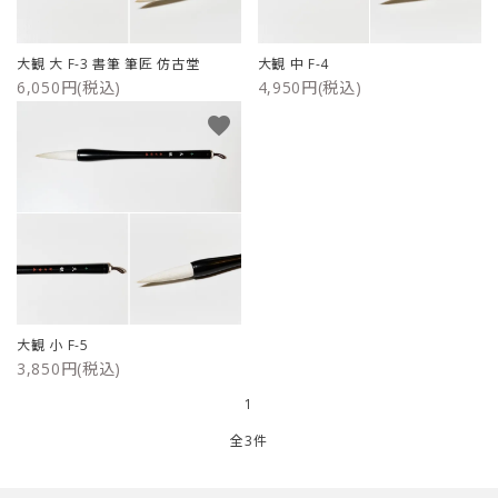
ご利用ガイド
大観 大 F-3 書筆 筆匠 仿古堂
大観 中 F-4
6,050円(税込)
4,950円(税込)
プライバシーポリシー
favorite
特定商取引法について
お問い合わせ
大観 小 F-5
3,850円(税込)
1
全3件