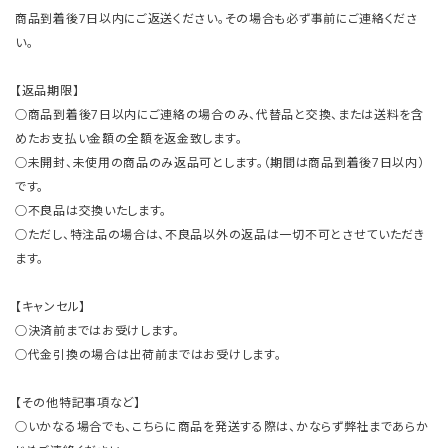
商品到着後7日以内にご返送ください。その場合も必ず事前にご連絡くださ
い。
【返品期限】
○商品到着後7日以内にご連絡の場合のみ、代替品と交換、または送料を含
めたお支払い金額の全額を返金致します。
○未開封、未使用の商品のみ返品可とします。（期間は商品到着後7日以内）
です。
○不良品は交換いたします。
○ただし、特注品の場合は、不良品以外の返品は一切不可とさせていただき
ます。
【キャンセル】
○決済前まではお受けします。
○代金引換の場合は出荷前まではお受けします。
【その他特記事項など】
○いかなる場合でも、こちらに商品を発送する際は、かならず弊社まであらか