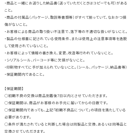
・商品と一緒にお送りした納品書（送っていただくときはコピーでも可）がある
こと。
・商品の付属品（パッケージ、取説等書類等）がすべて揃っていて、なおかつ損
傷がないこと。
・お客様による商品の取り扱い不注意で、落下等の不適切な扱いがないこと。
・製品の仕様書に記されている使用条件、または使用上の注意事項等を逸脱
して使用されていないこと。
・お客様によって情報の書き換え、変更、改造等行われていないこと。
・シリアルシール、バーコード等に欠損がないこと。
・印刷物すべてに手が加えられていないこと。（シール、パッケージ、納品書等）
・保証期間内であること。
【保証期間】
○初期不良の交換は商品到着後7日以内とさせていただきます。
○保証期間は、商品がお客様のお手元に届いてからの日数です。
○保証期間内であっても、上記「初期不良品について」の項目を満たしている
必要があります。
○条件が満たされていると判断した場合は同製品と交換、あるいは同等品と
交換させていただきます。