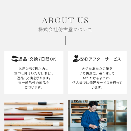
キーワード
ABOUT US
株式会社仿古堂について
カテゴリー
返品・交換7日間OK
安心アフターサービス
検索する
お届け後7日以内に
大切なあなたの筆を
お申し付けいただければ、
より快適に、
長く使って
返品・交換を承ります。
いただけるように、
※一部除外の商品も
仿古堂では修理サービスを行って
ございます。
います。