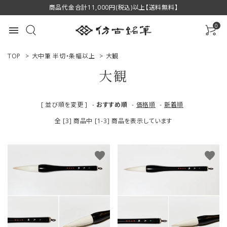
商品代金合計11,000円(税込)以上【送料無料】
0
menu
TOP
>
大中筆 半切・条幅以上
>
大観
大観
ACCOUNT MENU
[ 並び順を変更 ]
-
おすすめ順
-
価格順
-
新着順
ようこそ ゲスト 様
全 [3] 商品中 [1-3] 商品を表示しています
ログイン
新規会員登録
favorite
favorite
商品一覧
用途で選ぶ
私たちについて