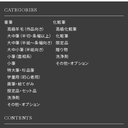
CATEGORIES
書筆
化粧筆
高級羊毛（作品向き）
高級化粧筆
大中筆（半切・条幅以上）
化粧筆
大中筆（半紙～条幅向き）
限定品
大中小筆（半紙向き）
贈り物
小筆（面相系）
洗浄剤
小筆
その他・オプション
特大筆・珍品筆
学童用（初心者用）
画筆・絵てがみ
限定品・セット品
洗浄剤
その他・オプション
CONTENTS