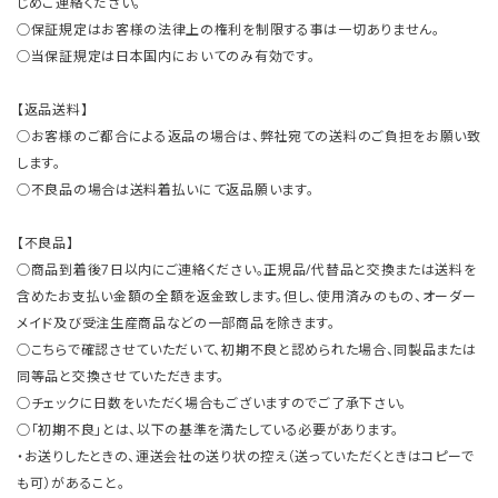
じめご連絡ください。
○保証規定はお客様の法律上の権利を制限する事は一切ありません。
○当保証規定は日本国内においてのみ有効です。
【返品送料】
○お客様のご都合による返品の場合は、弊社宛ての送料のご負担をお願い致
します。
○不良品の場合は送料着払いにて返品願います。
【不良品】
○商品到着後7日以内にご連絡ください。正規品/代替品と交換または送料を
含めたお支払い金額の全額を返金致します。但し、使用済みのもの、オーダー
メイド及び受注生産商品などの一部商品を除きます。
○こちらで確認させていただいて、初期不良と認められた場合、同製品または
同等品と交換させていただきます。
○チェックに日数をいただく場合もございますのでご了承下さい。
○「初期不良」とは、以下の基準を満たしている必要があります。
・お送りしたときの、運送会社の送り状の控え（送っていただくときはコピーで
も可）があること。