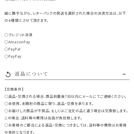
誠に勝手ながら、レターパックの発送を選択された場合の決済方法は、以下
の４種類とさせて頂きます。
○クレジット決済
○AmazonPay
○PayPal
○PayPay
返品について
replay
【交換条件】
○返品・交換される場合、商品到着後7日以内にメールにてご連絡ください。
○未使用、未開封の商品に限り、返品・交換を承ります。
○お届けした商品が不良品、もしくはご注文の品と違う場合は交換致します。
この場合、送料等の費用は当店が負担致します。
○お客様のご都合による返品・交換につきましては、送料等の費用はお客様
の負担となります。