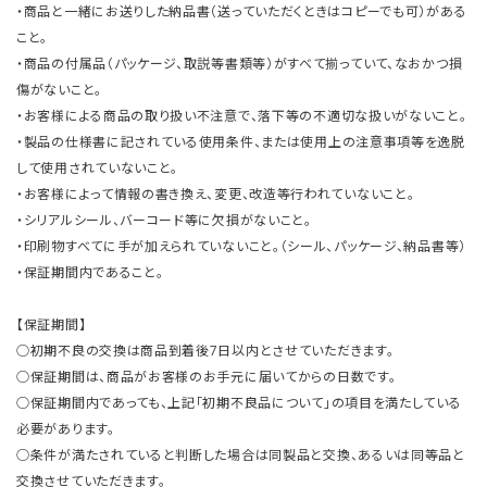
・商品と一緒にお送りした納品書（送っていただくときはコピーでも可）がある
こと。
・商品の付属品（パッケージ、取説等書類等）がすべて揃っていて、なおかつ損
傷がないこと。
・お客様による商品の取り扱い不注意で、落下等の不適切な扱いがないこと。
・製品の仕様書に記されている使用条件、または使用上の注意事項等を逸脱
して使用されていないこと。
・お客様によって情報の書き換え、変更、改造等行われていないこと。
・シリアルシール、バーコード等に欠損がないこと。
・印刷物すべてに手が加えられていないこと。（シール、パッケージ、納品書等）
・保証期間内であること。
【保証期間】
○初期不良の交換は商品到着後7日以内とさせていただきます。
○保証期間は、商品がお客様のお手元に届いてからの日数です。
○保証期間内であっても、上記「初期不良品について」の項目を満たしている
必要があります。
○条件が満たされていると判断した場合は同製品と交換、あるいは同等品と
交換させていただきます。