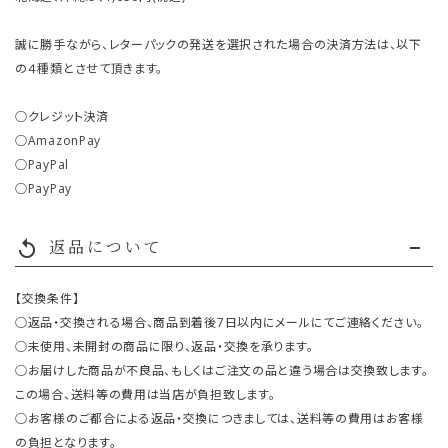
誠に勝手ながら、レターパックの発送を選択された場合の決済方法は、以下
の４種類とさせて頂きます。
○クレジット決済
○AmazonPay
○PayPal
○PayPay
返品について
replay
【交換条件】
○返品・交換される場合、商品到着後7日以内にメールにてご連絡ください。
○未使用、未開封の商品に限り、返品・交換を承ります。
○お届けした商品が不良品、もしくはご注文の品と違う場合は交換致します。
この場合、送料等の費用は当店が負担致します。
○お客様のご都合による返品・交換につきましては、送料等の費用はお客様
の負担となります。