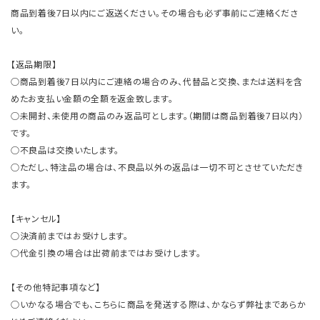
商品到着後7日以内にご返送ください。その場合も必ず事前にご連絡くださ
い。
【返品期限】
○商品到着後7日以内にご連絡の場合のみ、代替品と交換、または送料を含
めたお支払い金額の全額を返金致します。
○未開封、未使用の商品のみ返品可とします。（期間は商品到着後7日以内）
です。
○不良品は交換いたします。
○ただし、特注品の場合は、不良品以外の返品は一切不可とさせていただき
ます。
【キャンセル】
○決済前まではお受けします。
○代金引換の場合は出荷前まではお受けします。
【その他特記事項など】
○いかなる場合でも、こちらに商品を発送する際は、かならず弊社まであらか