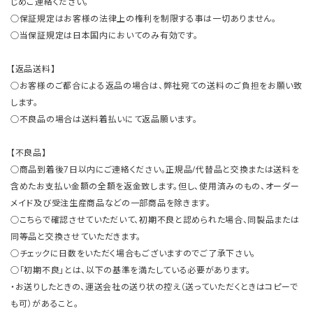
じめご連絡ください。
○保証規定はお客様の法律上の権利を制限する事は一切ありません。
○当保証規定は日本国内においてのみ有効です。
【返品送料】
○お客様のご都合による返品の場合は、弊社宛ての送料のご負担をお願い致
します。
○不良品の場合は送料着払いにて返品願います。
【不良品】
○商品到着後7日以内にご連絡ください。正規品/代替品と交換または送料を
含めたお支払い金額の全額を返金致します。但し、使用済みのもの、オーダー
メイド及び受注生産商品などの一部商品を除きます。
○こちらで確認させていただいて、初期不良と認められた場合、同製品または
同等品と交換させていただきます。
○チェックに日数をいただく場合もございますのでご了承下さい。
○「初期不良」とは、以下の基準を満たしている必要があります。
・お送りしたときの、運送会社の送り状の控え（送っていただくときはコピーで
も可）があること。