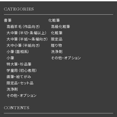
CATEGORIES
書筆
化粧筆
高級羊毛（作品向き）
高級化粧筆
大中筆（半切・条幅以上）
化粧筆
大中筆（半紙～条幅向き）
限定品
大中小筆（半紙向き）
贈り物
小筆（面相系）
洗浄剤
小筆
その他・オプション
特大筆・珍品筆
学童用（初心者用）
画筆・絵てがみ
限定品・セット品
洗浄剤
その他・オプション
CONTENTS