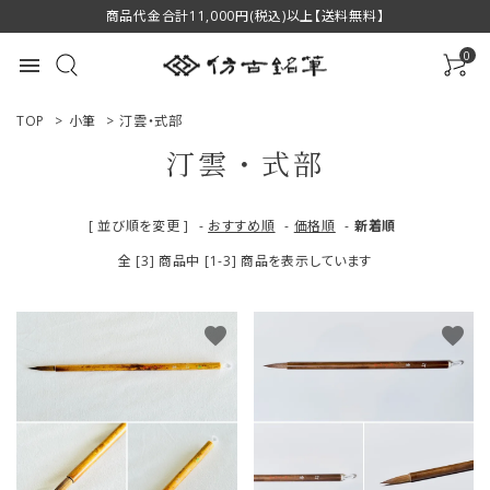
商品代金合計11,000円(税込)以上【送料無料】
0
menu
TOP
>
小筆
>
汀雲・式部
汀雲・式部
ACCOUNT MENU
[ 並び順を変更 ]
-
おすすめ順
-
価格順
-
新着順
ようこそ ゲスト 様
全 [3] 商品中 [1-3] 商品を表示しています
ログイン
新規会員登録
favorite
favorite
商品一覧
用途で選ぶ
私たちについて