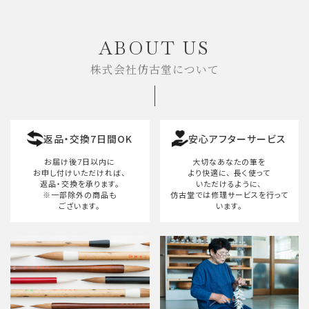
キーワード
ABOUT US
株式会社仿古堂について
カテゴリー
返品・交換7日間OK
安心アフターサービス
検索する
お届け後7日以内に
大切なあなたの筆を
お申し付けいただければ、
より快適に、
長く使って
返品・交換を承ります。
いただけるように、
※一部除外の商品も
仿古堂では修理サービスを行って
ございます。
います。