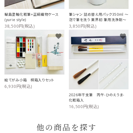
輪島塗軸化粧筆+正絹織物ケース
筆シャン 詰め替え用パック350ml ～
(yurie style)
泡で筆を洗う 業界初 筆用洗浄剤～
38,500円(税込)
3,850円(税込)
favorite
favorite
絵てがみ小箱 桐箱入りセット
6,930円(税込)
2026年干支筆 丙午-ひのえうま-
化粧箱入
16,500円(税込)
他の商品を探す