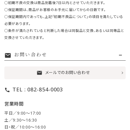
○初期不良の交換は商品到着後7日以内とさせていただきます。
○保証期間は、商品がお客様のお手元に届いてからの日数です。
○保証期間内であっても、上記「初期不良品について」の項目を満たしている
必要があります。
○条件が満たされていると判断した場合は同製品と交換、あるいは同等品と
交換させていただきます。
お問い合わせ
mail
メールでのお問い合わせ
mail
TEL : 082-854-0003
call
営業時間
平日／9:00〜17:00
土／9:30〜16:30
日・祝／10:00〜16:00