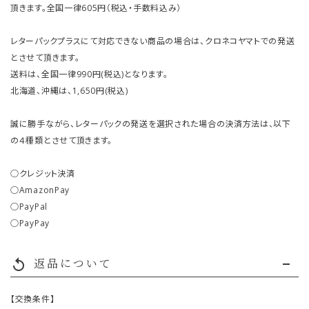
頂きます。全国一律605円（税込・手数料込み）
レターパックプラスにて対応できない商品の場合は、クロネコヤマトでの発送
とさせて頂きます。
送料は、全国一律990円(税込)となります。
北海道、沖縄は、1,650円(税込)
誠に勝手ながら、レターパックの発送を選択された場合の決済方法は、以下
の４種類とさせて頂きます。
○クレジット決済
○AmazonPay
○PayPal
○PayPay
返品について
replay
【交換条件】