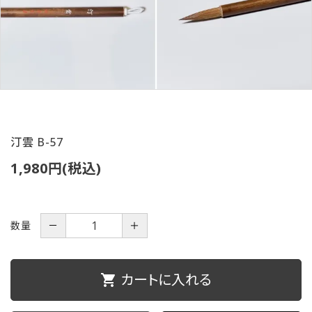
ご利用ガイド
プライバシーポリシー
特定商取引法について
お問い合わせ
汀雲 B-57
1,980円(税込)
数量
－
＋
カートに入れる
shopping_cart