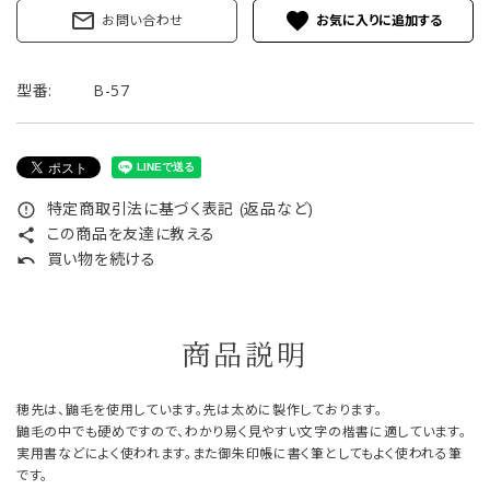
mail_outline
favorite
お問い合わせ
型番:
B-57
特定商取引法に基づく表記 (返品など)
error_outline
この商品を友達に教える
share
買い物を続ける
undo
商品説明
穂先は、鼬毛を使用しています。先は太めに製作しております。
鼬毛の中でも硬めですので、わかり易く見やすい文字の楷書に適しています。
実用書などによく使われます。また御朱印帳に書く筆としてもよく使われる筆
です。