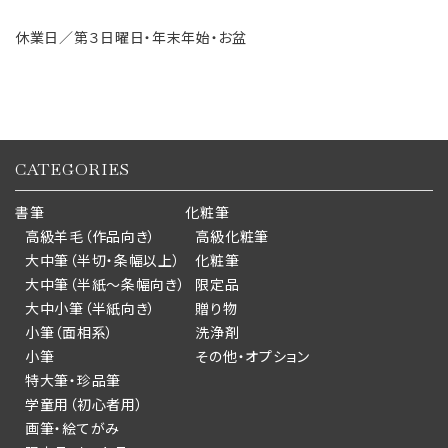
休業日／第３日曜日・年末年始・お盆
CATEGORIES
書筆
化粧筆
高級羊毛（作品向き）
高級化粧筆
大中筆（半切・条幅以上）
化粧筆
大中筆（半紙～条幅向き）
限定品
大中小筆（半紙向き）
贈り物
小筆（面相系）
洗浄剤
小筆
その他・オプション
特大筆・珍品筆
学童用（初心者用）
画筆・絵てがみ