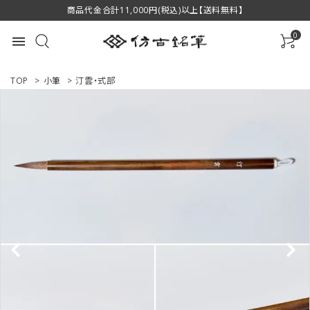
商品代金合計11,000円(税込)以上【送料無料】
0
menu
TOP
>
小筆
>
汀雲・式部
ACCOUNT MENU
ようこそ ゲスト 様
ログイン
新規会員登録
商品一覧
用途で選ぶ
私たちについて