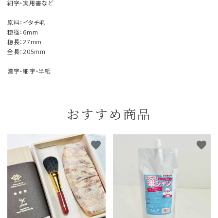
細字・実用書など
原料：イタチ毛
穂径：6mm
穂長：27mm
全長：205mm
漢字・細字・半紙
おすすめ商品
favorite
favorite