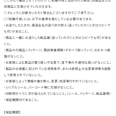
○こちらで確認させていただいて、初期不良と認められた場合、同製品または
同等品と交換させていただきます。
○チェックに日数をいただく場合もございますのでご了承下さい。
○「初期不良」とは、以下の基準を満たしている必要があります。
・お送りしたときの、運送会社の送り状の控え（送っていただくときはコピーで
も可）があること。
・商品と一緒にお送りした納品書（送っていただくときはコピーでも可）がある
こと。
・商品の付属品（パッケージ、取説等書類等）がすべて揃っていて、なおかつ損
傷がないこと。
・お客様による商品の取り扱い不注意で、落下等の不適切な扱いがないこと。
・製品の仕様書に記されている使用条件、または使用上の注意事項等を逸脱
して使用されていないこと。
・お客様によって情報の書き換え、変更、改造等行われていないこと。
・シリアルシール、バーコード等に欠損がないこと。
・印刷物すべてに手が加えられていないこと。（シール、パッケージ、納品書等）
・保証期間内であること。
【保証期間】