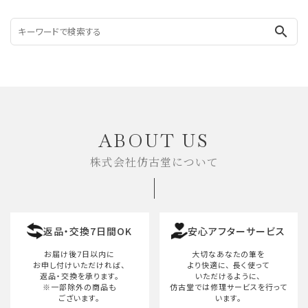
search
ABOUT US
株式会社仿古堂について
返品・交換7日間OK
安心アフターサービス
お届け後7日以内に
大切なあなたの筆を
お申し付けいただければ、
より快適に、
長く使って
返品・交換を承ります。
いただけるように、
※一部除外の商品も
仿古堂では修理サービスを行って
ございます。
います。